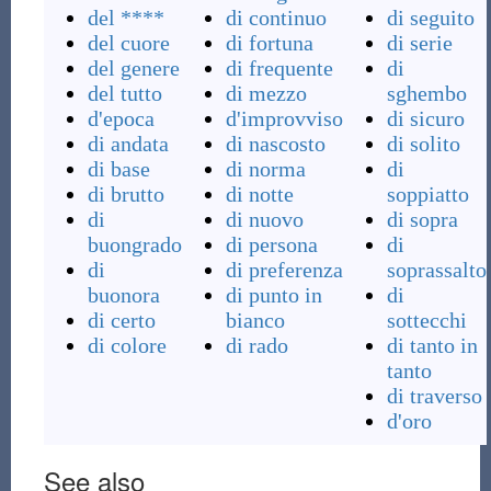
del ****
di continuo
di seguito
del cuore
di fortuna
di serie
del genere
di frequente
di
del tutto
di mezzo
sghembo
d'epoca
d'improvviso
di sicuro
di andata
di nascosto
di solito
di base
di norma
di
di brutto
di notte
soppiatto
di
di nuovo
di sopra
buongrado
di persona
di
di
di preferenza
soprassalto
buonora
di punto in
di
di certo
bianco
sottecchi
di colore
di rado
di tanto in
tanto
di traverso
d'oro
See also