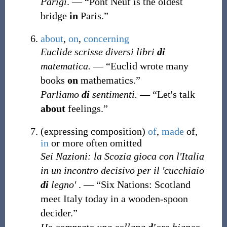
Parigi
. — “Pont Neuf is the oldest
bridge
in
Paris.”
about
,
on
,
concerning
Euclide scrisse diversi libri
di
matematica.
— “Euclid wrote many
books
on
mathematics.”
Parliamo
di
sentimenti.
— “Let's talk
about
feelings.”
(
expressing composition
)
of
,
made
of,
in
or more often omitted
Sei Nazioni: la Scozia gioca con l'Italia
in un incontro decisivo per il 'cucchiaio
di
legno'
. — “Six Nations: Scotland
meet Italy today in a wooden-spoon
decider.”