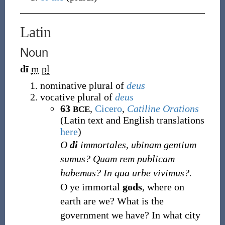
Latin
Noun
dī
m
pl
nominative plural of
deus
vocative plural of
deus
63
,
Cicero
,
Catiline Orations
BCE
(Latin text and English translations
here
)
O
di
immortales, ubinam gentium
sumus? Quam rem publicam
habemus? In qua urbe vivimus?.
O ye immortal
gods
, where on
earth are we? What is the
government we have? In what city