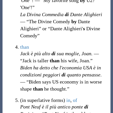
'One'
! — “My favorite song
by
U2?
'One'!”
La Divina Commedia
di
Dante Alighieri
— “The Divine Comedy
by
Dante
Alighieri” or “Dante Alighieri'
s
Divine
Comedy”
than
Jack è più alto
di
sua moglie, Joan.
—
“Jack is taller
than
his wife, Joan.”
Biden ha detto che l'economia USA è in
condizioni peggiori
di
quanto pensasse
.
— “Biden says US economy is in worse
shape
than
he thought.”
(
in superlative forms
)
in
,
of
Pont Neuf è il più antico ponte
di