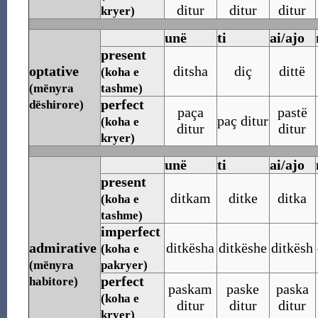
ditur
ditur
ditur
kryer)
unë
ti
ai/ajo
present
optative
ditsha
diç
dittë
(koha e
(mënyra
tashme)
perfect
dëshirore)
paça
pastë
paç ditur
(koha e
ditur
ditur
kryer)
unë
ti
ai/ajo
present
ditkam
ditke
ditka
(koha e
tashme)
imperfect
admirative
ditkësha
ditkëshe
ditkësh
(koha e
(mënyra
pakryer)
perfect
habitore)
paskam
paske
paska
(koha e
ditur
ditur
ditur
kryer)