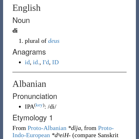
English
Noun
di
plural of
deus
Anagrams
id
,
id.
,
I'd
,
ID
Albanian
Pronunciation
(
key
)
IPA
:
/di/
Etymology 1
From
Proto-Albanian
*dīja
, from
Proto-
Indo-European
*dʰeiH-
(compare Sanskrit