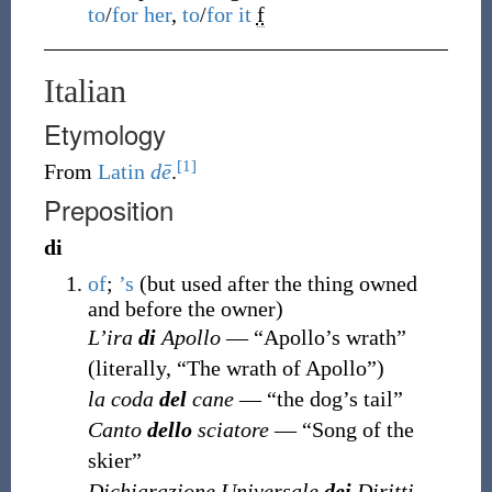
to
/
for
her
,
to
/
for
it
f
Italian
Etymology
[1]
From
Latin
dē
.
Preposition
di
of
;
’s
(
but used after the thing owned
and before the owner
)
L’ira
di
Apollo
— “Apollo’s wrath”
(literally, “The wrath of Apollo”)
la coda
del
cane
— “the dog’s tail”
Canto
dello
sciatore
— “Song of the
skier”
Dichiarazione Universale
dei
Diritti