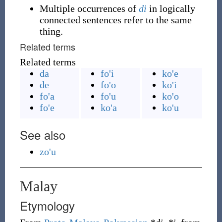
Multiple occurrences of
di
in logically
connected sentences refer to the same
thing.
Related terms
Related terms
da
fo'i
ko'e
de
fo'o
ko'i
fo'a
fo'u
ko'o
fo'e
ko'a
ko'u
See also
zo'u
Malay
Etymology