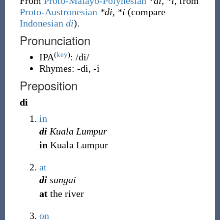
From
Proto-Malayo-Polynesian
*di
,
*i
, from
Proto-Austronesian
*di
,
*i
(compare
Indonesian
di
).
Pronunciation
(
key
)
IPA
:
/di/
Rhymes:
-di
,
-i
Preposition
di
in
di
Kuala Lumpur
in
Kuala Lumpur
at
di
sungai
at
the river
on