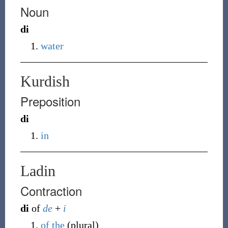
Noun
di
water
Kurdish
Preposition
di
in
Ladin
Contraction
di
of
de
+
i
of
the
(
plural
)