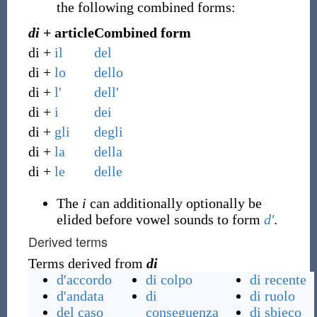
the following combined forms:
di
+ article
Combined form
di +
il
del
di +
lo
dello
di +
l'
dell'
di +
i
dei
di +
gli
degli
di +
la
della
di +
le
delle
The
i
can additionally optionally be
elided before vowel sounds to form
d'
.
Derived terms
Terms derived from
di
d'accordo
di colpo
di recente
d'andata
di
di ruolo
del caso
conseguenza
di sbieco