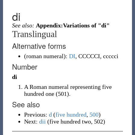
di
See also:
Appendix:Variations of "di"
Translingual
Alternative forms
(
roman numeral
)
:
DI
,
CCCCCI
,
ccccci
Number
di
A Roman numeral representing five
hundred one (501).
See also
Previous:
d
(
five hundred
,
500
)
Next:
dii
(five hundred two, 502)