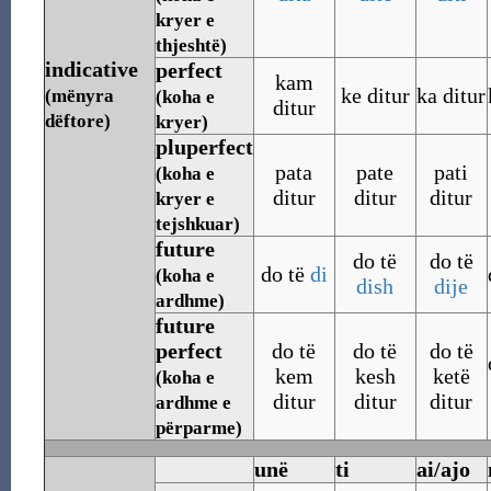
kryer e
thjeshtë)
indicative
perfect
kam
ke ditur
ka ditur
(mënyra
(koha e
ditur
dëftore)
kryer)
pluperfect
pata
pate
pati
(koha e
ditur
ditur
ditur
kryer e
tejshkuar)
future
do të
do të
do të
di
(koha e
dish
dije
ardhme)
future
perfect
do të
do të
do të
kem
kesh
ketë
(koha e
ditur
ditur
ditur
ardhme e
përparme)
unë
ti
ai/ajo