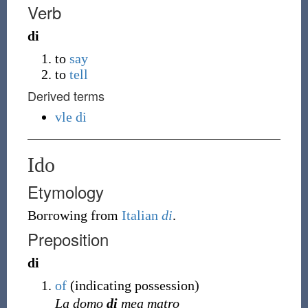
Verb
di
to
say
to
tell
Derived terms
vle di
Ido
Etymology
Borrowing
from
Italian
di
.
Preposition
di
of
(
indicating possession
)
La domo
di
mea matro