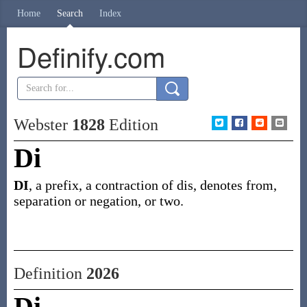
Home
Search
Index
Definify.com
Webster
1828
Edition
Di
DI
, a prefix, a contraction of dis, denotes from,
separation or negation, or two.
Definition
2026
Di