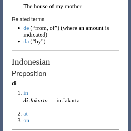
The house
of
my mother
Related terms
de
(
“
from, of
”
)
(
where an amount is
indicated
)
da
(
“
by
”
)
Indonesian
Preposition
di
in
di
Jakarta
― in Jakarta
at
on