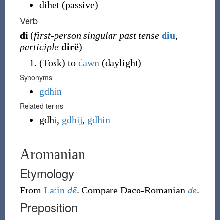
dihet
(
passive
)
Verb
di
(
first-person singular past tense
diu
,
participle
dirë
)
(
Tosk
)
to
dawn
(daylight)
Synonyms
gdhin
Related terms
gdhi
,
gdhij
,
gdhin
Aromanian
Etymology
From
Latin
dē
. Compare Daco-Romanian
de
.
Preposition