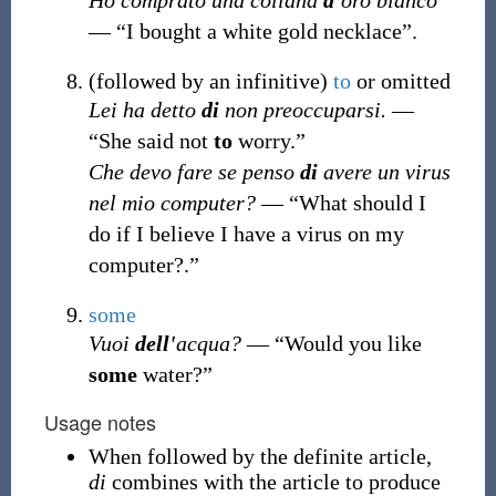
Ho comprato una collana
d'
oro bianco
— “I bought a white gold necklace”.
(followed by an infinitive)
to
or omitted
Lei ha detto
di
non preoccuparsi.
—
“She said not
to
worry.”
Che devo fare se penso
di
avere un virus
nel mio computer?
— “What should I
do if I believe I have a virus on my
computer?.”
some
Vuoi
dell'
acqua?
— “Would you like
some
water?”
Usage notes
When followed by the definite article,
di
combines with the article to produce