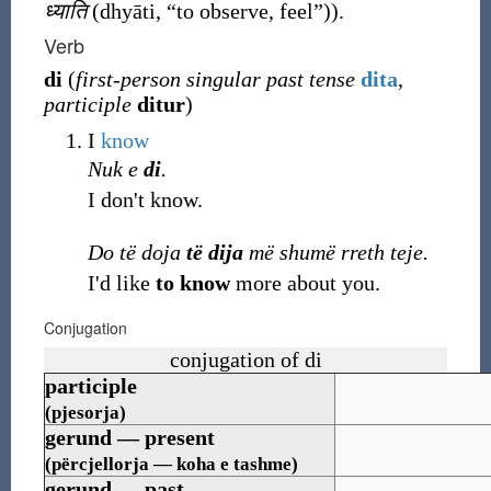
ध्याति
(
dhyāti
,
“
to observe, feel
”
)
).
Verb
di
(
first-person singular past tense
dita
,
participle
ditur
)
I
know
Nuk e
di
.
I don't know.
Do të doja
të dija
më shumë rreth teje.
I'd like
to know
more about you.
Conjugation
conjugation of di
participle
(pjesorja)
gerund — present
(përcjellorja — koha e tashme)
gerund — past