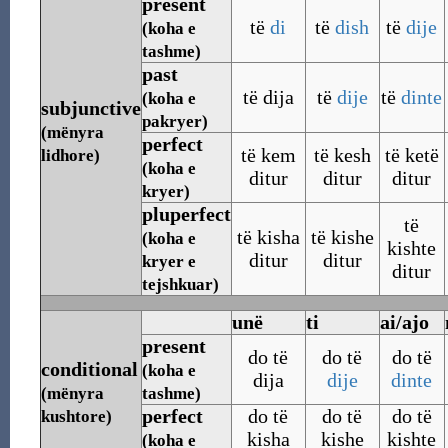
present
të
di
të
dish
të
dije
(koha e
tashme)
past
të dija
të
dije
të
dinte
(koha e
subjunctive
pakryer)
(mënyra
perfect
të kem
të kesh
të ketë
lidhore)
(koha e
ditur
ditur
ditur
kryer)
pluperfect
të
të kisha
të kishe
(koha e
kishte
ditur
ditur
kryer e
ditur
tejshkuar)
unë
ti
ai/ajo
present
do të
do të
do të
conditional
(koha e
dija
dije
dinte
(mënyra
tashme)
perfect
do të
do të
do të
kushtore)
kisha
kishe
kishte
(koha e