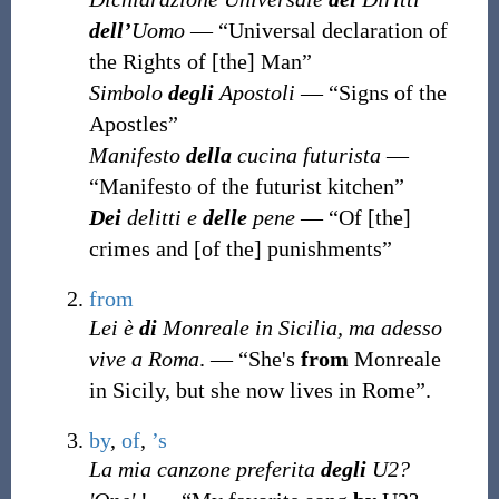
dell’
Uomo
— “Universal declaration of
the Rights of [the] Man”
Simbolo
degli
Apostoli
— “Signs of the
Apostles”
Manifesto
della
cucina futurista
—
“Manifesto of the futurist kitchen”
Dei
delitti e
delle
pene
— “Of [the]
crimes and [of the] punishments”
from
Lei è
di
Monreale in Sicilia, ma adesso
vive a Roma
. — “She's
from
Monreale
in Sicily, but she now lives in Rome”.
by
,
of
,
’s
La mia canzone preferita
degli
U2?