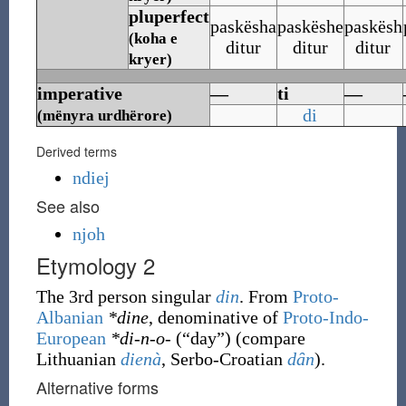
pluperfect
paskësha
paskëshe
paskësh
(koha e
ditur
ditur
ditur
kryer)
imperative
—
ti
—
di
(mënyra urdhërore)
Derived terms
ndiej
See also
njoh
Etymology 2
The 3rd person singular
din
. From
Proto-
Albanian
*dine
, denominative of
Proto-Indo-
European
*di-n-o-
(
“
day
”
)
(compare
Lithuanian
dienà
, Serbo-Croatian
dȃn
).
Alternative forms