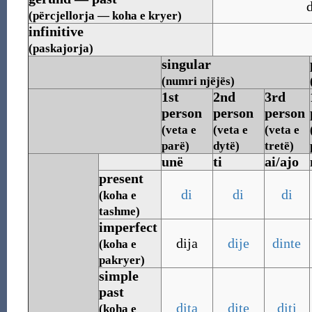
(përcjellorja — koha e kryer)
infinitive
(paskajorja)
singular
(numri njëjës)
1st
2nd
3rd
person
person
person
(veta e
(veta e
(veta e
parë)
dytë)
tretë)
unë
ti
ai/ajo
present
di
di
di
(koha e
tashme)
imperfect
dija
dije
dinte
(koha e
pakryer)
simple
past
dita
dite
diti
(koha e