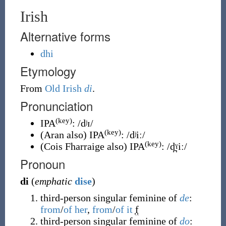
Irish
Alternative forms
dhi
Etymology
From
Old Irish
di
.
Pronunciation
(key)
IPA
:
/dʲɪ/
(key)
(
Aran also
)
IPA
:
/dʲiː/
(key)
(
Cois Fharraige also
)
IPA
:
/d̪ˠiː/
Pronoun
di
(
emphatic
dise
)
third-person singular feminine of
de
:
from
/
of
her
,
from
/
of
it
f
third-person singular feminine of
do
: