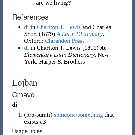
are we living?
References
di
in
Charlton T. Lewis
and Charles
Short
(1879)
A Latin Dictionary
,
Oxford
:
Clarendon Press
di
in Charlton T. Lewis
(1891)
An
Elementary Latin Dictionary
, New
York
:
Harper & Brothers
Lojban
Cmavo
di
(
pro-sumti
)
someone
/
something
that
exists #3
Usage notes