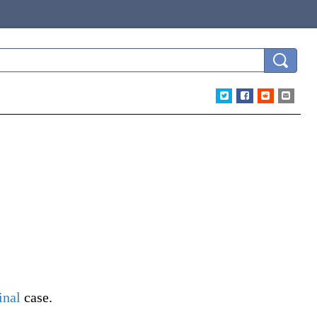
inal
case.