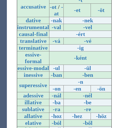
-t
accusative
-ot
/
-
-et
-öt
at
dative
-nak
-nek
instrumental
-val
-vel
causal-final
-ért
translative
-vá
-vé
terminative
-ig
essive-
-ként
formal
essive-modal
-ul
-ül
inessive
-ban
-ben
-n
superessive
-on
-en
-ön
adessive
-nál
-nél
illative
-ba
-be
sublative
-ra
-re
allative
-hoz
-hez
-höz
elative
-ból
-ből