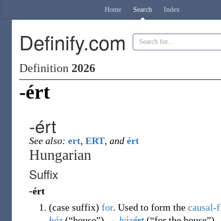
Home
Search
Index
Definify.com
Definition
2026
-ért
-ért
See also:
ert
,
ERT
,
and
ért
Hungarian
Suffix
-ért
(
case suffix
)
for
. Used to form the
causal-f
ház
(
“
house
”
)
→
ház
ért
(
“
for the house
”
)