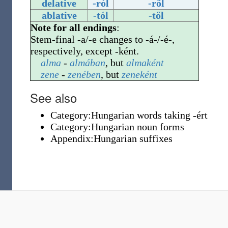
delative
-ról
-ről
ablative
-tól
-től
Note for all endings
:
Stem-final -a/-e changes to -á-/-é-,
respectively, except -ként.
alma
-
almában
, but
almaként
zene
-
zenében
, but
zeneként
See also
Category:Hungarian words taking -ért
Category:Hungarian noun forms
Appendix:Hungarian suffixes