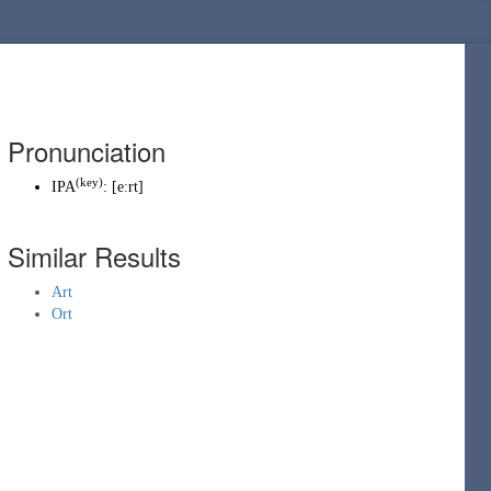
Pronunciation
(key)
IPA
:
[eːrt]
Similar Results
Art
Ort