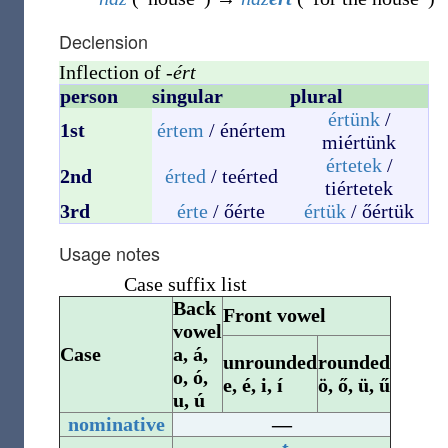
Declension
Inflection of
-ért
person
singular
plural
értünk
/
1st
értem
/ énértem
miértünk
értetek
/
2nd
érted
/ teérted
tiértetek
3rd
érte
/ őérte
értük
/ őértük
Usage notes
Case suffix list
Back
Front vowel
vowel
Case
a, á,
unrounded
rounded
o, ó,
e, é, i, í
ö, ő, ü, ű
u, ú
nominative
—