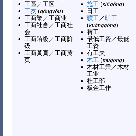
工區
／
工区
施工
(
shīgōng
)
工友
(
gōngyǒu
)
日工
工商業
／
工商业
曠工
／
旷工
工商社會
／
工商社
(
kuànggōng
)
会
替工
工商階級
／
工商阶
最低工資
／
最低
级
工资
工商黃頁
／
工商黄
有工夫
页
木工
(
mùgōng
)
木材工業
／
木材
工业
杜工部
板金工作