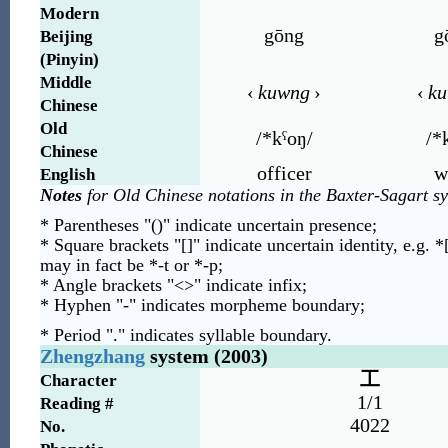
Modern
gōng
g
Beijing
(Pinyin)
Middle
‹
kuwng
›
‹
k
Chinese
Old
/*kˤoŋ/
/*
Chinese
officer
w
English
Notes
for Old Chinese notations in the Baxter-Sagart s
* Parentheses "()" indicate uncertain presence;
* Square brackets "[]" indicate uncertain identity, e.g. *
may in fact be *-t or *-p;
* Angle brackets "<>" indicate infix;
* Hyphen "-" indicates morpheme boundary;
* Period "." indicates syllable boundary.
Zhengzhang
system (2003)
工
Character
1/1
Reading #
4022
No.