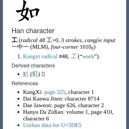
Han character
工
(
radical 48
工+0, 3
strokes
,
cangjie input
一中一 (MLM),
four-corner
1010
)
0
Kangxi radical
#48,
⼯
(
“
work
”
)
.
Derived characters
魟
(
𫚉
) 𢖷
References
KangXi:
page 325
, character 1
Dai Kanwa Jiten: character 8714
Dae Jaweon: page 626, character 2
Hanyu Da Zidian: volume 1, page 410,
character 6
Unihan data for U+5DE5