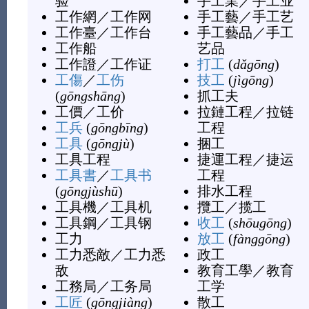
验
手工業
／
手工业
工作網
／
工作网
手工藝
／
手工艺
工作臺
／
工作台
手工藝品
／
手工
工作船
艺品
工作證
／
工作证
打工
(
dǎgōng
)
工傷
／
工伤
技工
(
jìgōng
)
(
gōngshāng
)
抓工夫
工價
／
工价
拉鏈工程
／
拉链
工兵
(
gōngbīng
)
工程
工具
(
gōngjù
)
捆工
工具工程
捷運工程
／
捷运
工具書
／
工具书
工程
(
gōngjùshū
)
排水工程
工具機
／
工具机
攬工
／
揽工
工具鋼
／
工具钢
收工
(
shōugōng
)
工力
放工
(
fànggōng
)
工力悉敵
／
工力悉
政工
敌
教育工學
／
教育
工務局
／
工务局
工学
工匠
(
gōngjiàng
)
散工