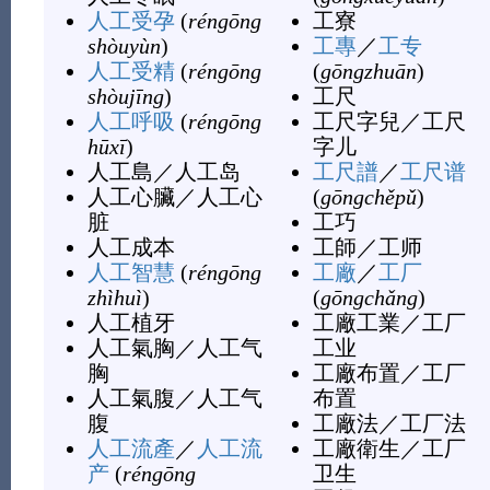
人工受孕
(
réngōng
工寮
shòuyùn
)
工專
／
工专
人工受精
(
réngōng
(
gōngzhuān
)
shòujīng
)
工尺
人工呼吸
(
réngōng
工尺字兒
／
工尺
hūxī
)
字儿
人工島
／
人工岛
工尺譜
／
工尺谱
人工心臟
／
人工心
(
gōngchěpǔ
)
脏
工巧
人工成本
工師
／
工师
人工智慧
(
réngōng
工廠
／
工厂
zhìhuì
)
(
gōngchǎng
)
人工植牙
工廠工業
／
工厂
人工氣胸
／
人工气
工业
胸
工廠布置
／
工厂
人工氣腹
／
人工气
布置
腹
工廠法
／
工厂法
人工流產
／
人工流
工廠衛生
／
工厂
产
(
réngōng
卫生