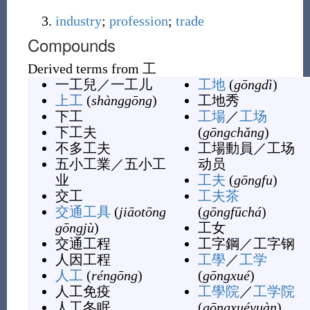
industry
;
profession
;
trade
Compounds
Derived terms from
工
一工兒
／
一工儿
工地
(
gōngdì
)
上工
(
shànggōng
)
工地秀
下工
工場
／
工场
下工夫
(
gōngchǎng
)
不多工夫
工場動員
／
工场
五小工業
／
五小工
动员
业
工夫
(
gōngfu
)
交工
工夫茶
交通工具
(
jiāotōng
(
gōngfūchá
)
gōngjù
)
工女
交通工程
工字鋼
／
工字钢
人因工程
工學
／
工学
人工
(
réngōng
)
(
gōngxué
)
人工免疫
工學院
／
工学院
人工冬眠
(
gōngxuéyuàn
)