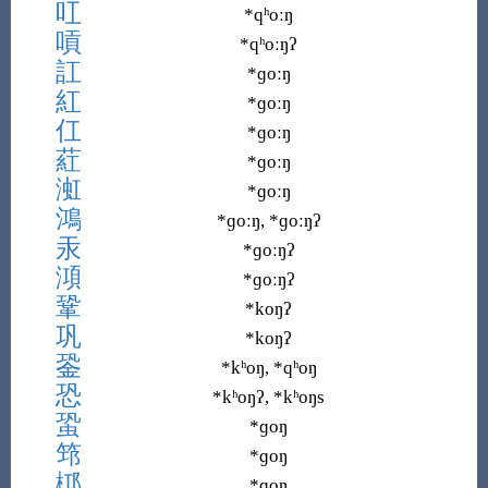
叿
*qʰoːŋ
嗊
*qʰoːŋʔ
訌
*ɡoːŋ
紅
*ɡoːŋ
仜
*ɡoːŋ
葒
*ɡoːŋ
渱
*ɡoːŋ
鴻
*ɡoːŋ, *ɡoːŋʔ
汞
*ɡoːŋʔ
澒
*ɡoːŋʔ
鞏
*koŋʔ
巩
*koŋʔ
銎
*kʰoŋ, *qʰoŋ
恐
*kʰoŋʔ, *kʰoŋs
蛩
*ɡoŋ
筇
*ɡoŋ
桏
*ɡoŋ