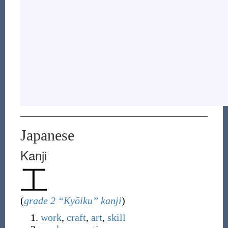
Japanese
Kanji
工
(
grade 2 “Kyōiku” kanji
)
work
,
craft
,
art
,
skill