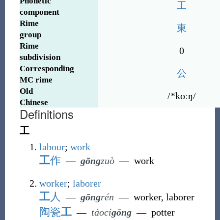
Phonetic
工
component
Rime
東
group
Rime
0
subdivision
Corresponding
公
MC rime
Old
/*koːŋ/
Chinese
Definitions
工
labour
;
work
工
作
―
gōng
zuò
―
work
worker
;
laborer
工
人
―
gōng
rén
―
worker, laborer
陶瓷
工
―
táocí
gōng
―
potter