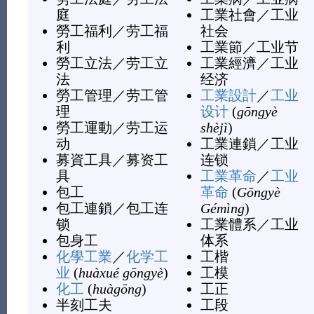
庭
工業社會
／
工业
勞工福利
／
劳工福
社会
利
工業節
／
工业节
勞工立法
／
劳工立
工業經濟
／
工业
法
经济
勞工管理
／
劳工管
工業設計
／
工业
理
设计
(
gōngyè
勞工運動
／
劳工运
shèjì
)
动
工業連鎖
／
工业
募資工具
／
募资工
连锁
具
工業革命
／
工业
包工
革命
(
Gōngyè
包工連鎖
／
包工连
Gémìng
)
锁
工業體系
／
工业
包身工
体系
化學工業
／
化学工
工楷
业
(
huàxué gōngyè
)
工模
化工
(
huàgōng
)
工正
半刻工夫
工段