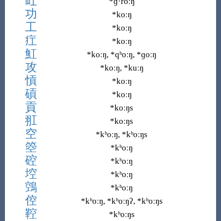
屸
*ɡ·roːŋ
功
*koːŋ
工
*koːŋ
疘
*koːŋ
魟
*koːŋ, *qʰoːŋ, *ɡoːŋ
攻
*koːŋ, *kuːŋ
愩
*koːŋ
碽
*koːŋ
貢
*koːŋs
羾
*koːŋs
空
*kʰoːŋ, *kʰoːŋs
箜
*kʰoːŋ
硿
*kʰoːŋ
埪
*kʰoːŋ
鵼
*kʰoːŋ
倥
*kʰoːŋ, *kʰoːŋʔ, *kʰoːŋs
鞚
*kʰoːŋs