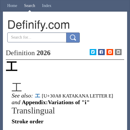
Home
Search
Index
Definify.com
Definition
2026
工
工
See also:
エ
[U+30A8 KATAKANA LETTER E]
and
Appendix:Variations of "i"
Translingual
Stroke order