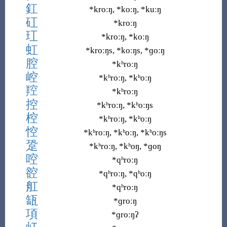
釭
*kroːŋ, *koːŋ, *kuːŋ
矼
*kroːŋ
玒
*kroːŋ, *koːŋ
虹
*kroːŋs, *koːŋs, *ɡoːŋ
腔
*kʰroːŋ
崆
*kʰroːŋ, *kʰoːŋ
羫
*kʰroːŋ
控
*kʰroːŋ, *kʰoːŋs
椌
*kʰroːŋ, *kʰoːŋ
悾
*kʰroːŋ, *kʰoːŋ, *kʰoːŋs
跫
*kʰroːŋ, *kʰoŋ, *ɡoŋ
啌
*qʰroːŋ
谾
*qʰroːŋ, *qʰoːŋ
舡
*qʰroːŋ
缻
*ɡroːŋ
項
*ɡroːŋʔ