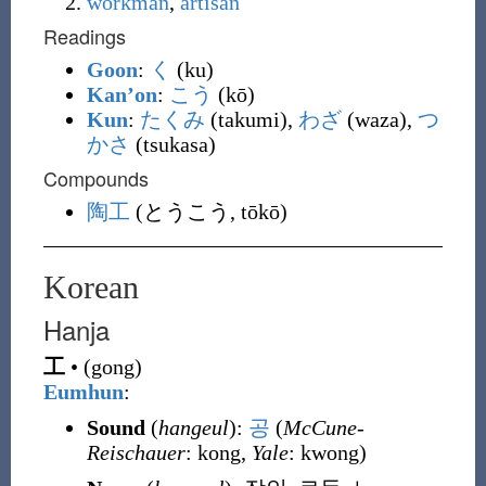
workman
,
artisan
Readings
Goon
:
く
(ku)
Kan’on
:
こう
(kō)
Kun
:
たくみ
(takumi),
わざ
(waza),
つ
かさ
(tsukasa)
Compounds
陶工
(とうこう, tōkō)
Korean
Hanja
工
•
(
gong
)
Eumhun
:
Sound
(
hangeul
):
공
(
McCune-
Reischauer
: kong,
Yale
: kwong)