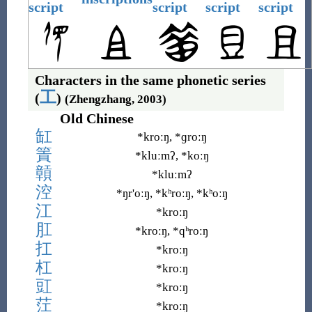
script
script
script
script
Characters in the same phonetic series
工
(
)
(Zhengzhang, 2003)
Old Chinese
缸
*kroːŋ, *ɡroːŋ
篢
*kluːmʔ, *koːŋ
贑
*kluːmʔ
涳
*ŋr
'
oːŋ, *kʰroːŋ, *kʰoːŋ
江
*kroːŋ
肛
*kroːŋ, *qʰroːŋ
扛
*kroːŋ
杠
*kroːŋ
豇
*kroːŋ
茳
*kroːŋ