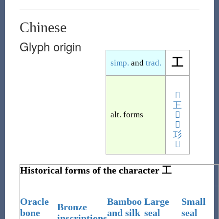
Chinese
Glyph origin
工
simp.
and
trad.
𠜝
㠪
alt. forms
𢀚
𢒅
㣉
𢒄
Historical forms of the character
工
Oracle
Bamboo
Large
Small
Bronze
bone
and silk
seal
seal
inscriptions