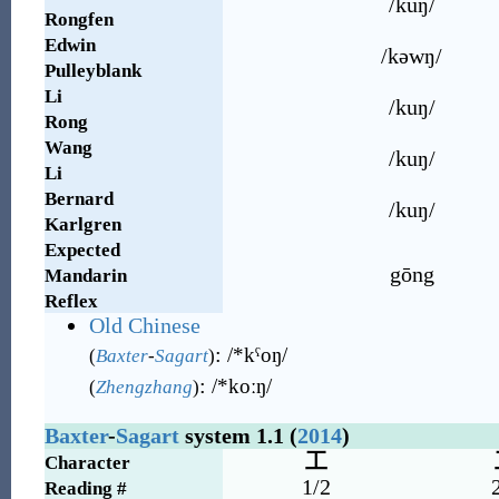
/kuŋ/
Rongfen
Edwin
/kəwŋ/
Pulleyblank
Li
/kuŋ/
Rong
Wang
/kuŋ/
Li
Bernard
/kuŋ/
Karlgren
Expected
gōng
Mandarin
Reflex
Old Chinese
:
/*kˤoŋ/
(
Baxter
-
Sagart
)
:
/*koːŋ/
(
Zhengzhang
)
Baxter
-
Sagart
system 1.1 (
2014
)
工
Character
1/2
Reading #