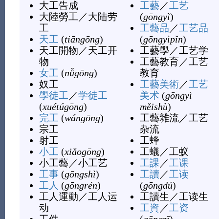
大工告成
工藝
／
工艺
大陸勞工
／
大陆劳
(
gōngyì
)
工
工藝品
／
工艺品
天工
(
tiāngōng
)
(
gōngyìpǐn
)
天工開物
／
天工开
工藝學
／
工艺学
物
工藝教育
／
工艺
女工
(
nǚgōng
)
教育
奴工
工藝美術
／
工艺
學徒工
／
学徒工
美术
(
gōngyì
(
xuétúgōng
)
měishù
)
完工
(
wángōng
)
工藝雜流
／
工艺
宗工
杂流
射工
工蜂
小工
(
xiǎogōng
)
工蟻
／
工蚁
小工藝
／
小工艺
工課
／
工课
工事
(
gōngshì
)
工讀
／
工读
工人
(
gōngrén
)
(
gōngdú
)
工人運動
／
工人运
工讀生
／
工读生
动
工資
／
工资