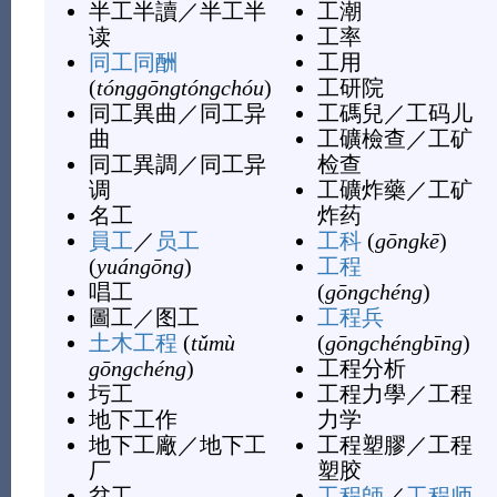
半工半讀
／
半工半
工潮
读
工率
同工同酬
工用
(
tónggōngtóngchóu
)
工研院
同工異曲
／
同工异
工碼兒
／
工码儿
曲
工礦檢查
／
工矿
同工異調
／
同工异
检查
调
工礦炸藥
／
工矿
名工
炸药
員工
／
员工
工科
(
gōngkē
)
(
yuángōng
)
工程
唱工
(
gōngchéng
)
圖工
／
图工
工程兵
土木工程
(
tǔmù
(
gōngchéngbīng
)
gōngchéng
)
工程分析
圬工
工程力學
／
工程
地下工作
力学
地下工廠
／
地下工
工程塑膠
／
工程
厂
塑胶
坌工
工程師
／
工程师