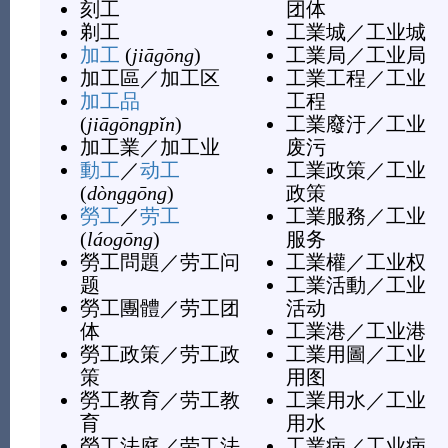
刻工
团体
剃工
工業城
／
工业城
加工
(
jiāgōng
)
工業局
／
工业局
加工區
／
加工区
工業工程
／
工业
加工品
工程
(
jiāgōngpǐn
)
工業廢汙
／
工业
加工業
／
加工业
废污
動工
／
动工
工業政策
／
工业
(
dònggōng
)
政策
勞工
／
劳工
工業服務
／
工业
(
láogōng
)
服务
勞工問題
／
劳工问
工業權
／
工业权
题
工業活動
／
工业
勞工團體
／
劳工团
活动
体
工業港
／
工业港
勞工政策
／
劳工政
工業用圖
／
工业
策
用图
勞工教育
／
劳工教
工業用水
／
工业
育
用水
勞工法庭
／
劳工法
工業病
／
工业病