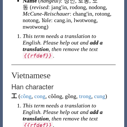
Name
(
hangeul
):
장인, 로동, 노
동
(
revised
: jang'in, rodong, nodong,
McCune-Reischauer
: chang'in, rotong,
notong,
Yale
: cang.in, lwotwong,
nwotwong)
This term needs a translation to
English. Please help out and
add a
translation
, then remove the text
.
{
{
rfdef
}
}
Vietnamese
Han character
工
(
công
,
cong
, côông, gồng,
trong
,
cung
)
This term needs a translation to
English. Please help out and
add a
translation
, then remove the text
.
{
{
rfdef
}
}