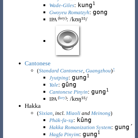
1
kung
:
Wade-Giles
gong
:
Gwoyeu Romatzyh
:
/kʊŋ⁵⁵/
(key)
IPA
Cantonese
+
(
Standard Cantonese
,
Guangzhou
)
1
gung
:
Jyutping
g
ū
ng
:
Yale
1
gung
:
Cantonese Pinyin
:
/kʊŋ
⁵⁵
/
(
key
)
IPA
Hakka
(
Sixian
, incl.
Miaoli
and
Meinong
)
kûng
:
Pha̍k-fa-sṳ
gung´
:
Hakka Romanization System
1
gung
:
Hagfa Pinyim