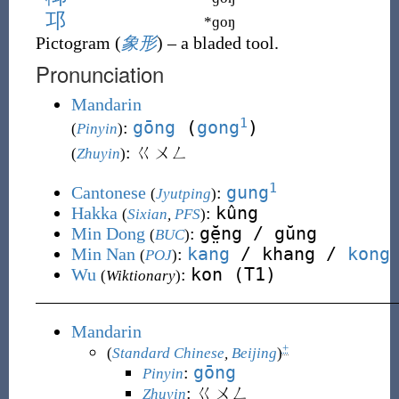
邛
*ɡoŋ
Pictogram (
象形
)
– a bladed tool.
Pronunciation
Mandarin
1
gōng
(
gong
)
:
(
Pinyin
)
: ㄍㄨㄥ
(
Zhuyin
)
1
gung
Cantonese
:
(
Jyutping
)
kûng
Hakka
:
(
Sixian
,
PFS
)
gĕ̤ng / gŭng
Min Dong
:
(
BUC
)
kang
/ khang /
kong
Min Nan
:
(
POJ
)
kon (T1)
Wu
:
(
Wiktionary
)
Mandarin
+
(
Standard Chinese
,
Beijing
)
gōng
:
Pinyin
:
ㄍㄨㄥ
Zhuyin