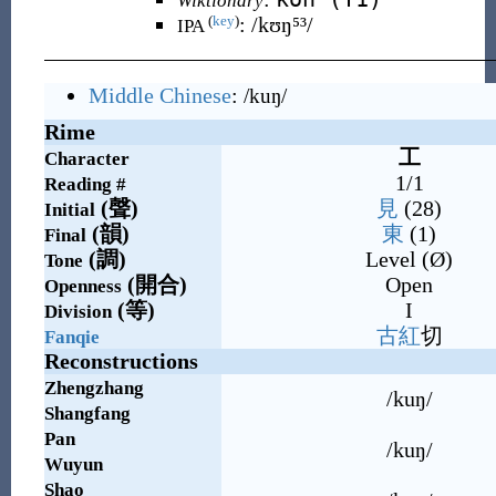
Wiktionary
:
/kʊŋ⁵³/
(
key
)
IPA
Middle Chinese
:
/kuŋ/
Rime
工
Character
1/1
Reading #
(
聲
)
見
(28)
Initial
(
韻
)
東
(1)
Final
(
調
)
Level (Ø)
Tone
(
開合
)
Open
Openness
(
等
)
I
Division
古
紅
切
Fanqie
Reconstructions
Zhengzhang
/kuŋ/
Shangfang
Pan
/kuŋ/
Wuyun
Shao