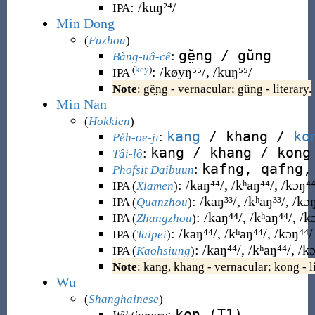
:
/kuŋ²⁴/
IPA
Min Dong
(
Fuzhou
)
gĕ̤ng / gŭng
:
Bàng-uâ-cê
:
/køyŋ⁵⁵/, /kuŋ⁵⁵/
(
key
)
IPA
Note
: gĕ̤ng - vernacular; gŭng - literary.
Min Nan
(
Hokkien
)
kang
/ khang /
ko
:
Pe̍h-ōe-jī
kang / khang / kong
:
Tâi-lô
kafng, qafng,
:
Phofsit Daibuun
:
/kaŋ⁴⁴/
,
/kʰaŋ⁴⁴/
,
/kɔŋ⁴⁴
IPA (
Xiamen
)
:
/kaŋ³³/
,
/kʰaŋ³³/
,
/kɔŋ
IPA (
Quanzhou
)
:
/kaŋ⁴⁴/
,
/kʰaŋ⁴⁴/
,
/k
IPA (
Zhangzhou
)
:
/kaŋ⁴⁴/
,
/kʰaŋ⁴⁴/
,
/kɔŋ⁴⁴/
IPA (
Taipei
)
:
/kaŋ⁴⁴/
,
/kʰaŋ⁴⁴/
,
/kɔ
IPA (
Kaohsiung
)
Note
: kang, khang - vernacular; kong - li
Wu
(
Shanghainese
)
kon (T1)
: