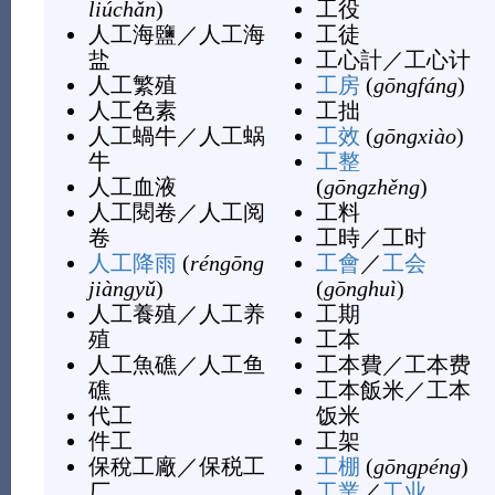
liúchǎn
)
工役
人工海鹽
／
人工海
工徒
盐
工心計
／
工心计
人工繁殖
工房
(
gōngfáng
)
人工色素
工拙
人工蝸牛
／
人工蜗
工效
(
gōngxiào
)
牛
工整
人工血液
(
gōngzhěng
)
人工閱卷
／
人工阅
工料
卷
工時
／
工时
人工降雨
(
réngōng
工會
／
工会
jiàngyǔ
)
(
gōnghuì
)
人工養殖
／
人工养
工期
殖
工本
人工魚礁
／
人工鱼
工本費
／
工本费
礁
工本飯米
／
工本
代工
饭米
件工
工架
保稅工廠
／
保税工
工棚
(
gōngpéng
)
厂
工業
／
工业