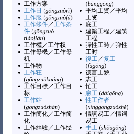
工作方案
(
bānggōng
)
工作日
(
gōngzuòrì
)
平均工資
／
平均
工作服
(
gōngzuòfú
)
工资
工作條件
／
工作条
底工
件
(
gōngzuò
建築工程
／
建筑
tiáojiàn
)
工程
工作權
／
工作权
彈性工時
／
弹性
工作母機
／
工作母
工时
机
復工
／
复工
工作物
(
fùgōng
)
工作狂
德言工貌
(
gōngzuòkuáng
)
志工
工作目標
／
工作目
忙工
标
怠工
(
dàigōng
)
工作站
性工作者
(
gōngzuòzhàn
)
(
xìnggōngzuòzhě
)
工作簡化
／
工作简
情詞易工
／
情词
化
易工
工作經驗
／
工作经
手工
(
shǒugōng
)