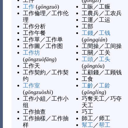
工件
(
gōngzī
)
工作
(
gōngzuò
)
工賑
／
工赈
工作倫理
／
工作伦
工農兵
／
工农兵
理
工運
／
工运
工作分析
工部
工作午餐
工錢
／
工钱
工作單
／
工作单
(
gōngqián
)
工作圖
／
工作图
工間操
／
工间操
工作坊
工關
／
工关
(
gōngzuòfāng
)
工頭
／
工头
工作天
(
gōngtóu
)
工作契約
／
工作契
工顧錢
／
工顾钱
约
工食
工作室
工齡
／
工龄
(
gōngzuòshì
)
(
gōnglíng
)
工作小組
／
工作小
巧奪天工
／
巧夺
组
天工
工作抽查
巧工
工作抽樣
／
工作抽
師工
／
师工
样
幫工
／
帮工