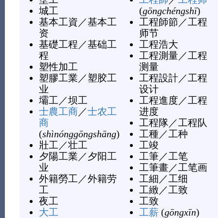
城工
(
gōngchéngshī
)
基本工資
／
基本工
工程師節
／
工程
资
师节
基礎工程
／
基础工
工程浩大
程
工程測量
／
工程
塑性加工
测量
塑膠工業
／
塑胶工
工程設計
／
工程
业
设计
壩工
／
坝工
工程進度
／
工程
士農工商
／
士农工
进度
商
工程隊
／
工程队
(
shìnónggōngshāng
)
工種
／
工种
壯工
／
壮工
工竣
夕陽工業
／
夕阳工
工筆
／
工笔
业
工筆畫
／
工笔画
外籍勞工
／
外籍劳
工細
／
工细
工
工緻
／
工致
夜工
工致
大工
工薪
(
gōngxīn
)