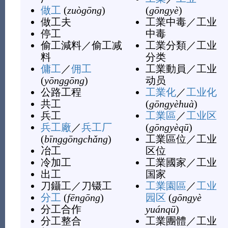
做工
(
zuògōng
)
(
gōngyè
)
做工夫
工業中毒
／
工业
停工
中毒
偷工減料
／
偷工减
工業分類
／
工业
料
分类
傭工
／
佣工
工業動員
／
工业
(
yōnggōng
)
动员
公路工程
工業化
／
工业化
共工
(
gōngyèhuà
)
兵工
工業區
／
工业区
兵工廠
／
兵工厂
(
gōngyèqū
)
(
bīnggōngchǎng
)
工業區位
／
工业
冶工
区位
冷加工
工業國家
／
工业
出工
国家
刀鑷工
／
刀镊工
工業園區
／
工业
分工
(
fēngōng
)
园区
(
gōngyè
分工合作
yuánqū
)
分工整合
工業團體
／
工业