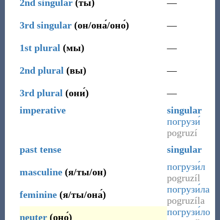
2nd
singular
(
ты
)
—
3rd
singular
(
он/она́/оно́
)
—
1st
plural
(
мы
)
—
2nd
plural
(
вы
)
—
3rd
plural
(
они́
)
—
imperative
singular
погрузи́
pogruzí
past tense
singular
погрузи́л
masculine
(
я/ты/он
)
pogruzíl
погрузи́ла
feminine
(
я/ты/она́
)
pogruzíla
погрузи́ло
neuter
(
оно́
)