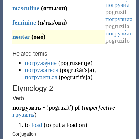
погрузи́л
masculine
(
я/ты/он
)
pogruzíl
погрузи́ла
feminine
(
я/ты/она́
)
pogruzíla
погрузи́ло
neuter
(
оно́
)
pogruzílo
Related terms
погруже́ние
(
pogružénije
)
погружа́ться
(
pogružátʹsja
)
,
погрузи́ться
(
pogruzítʹsja
)
Etymology 2
Verb
погрузи́ть
•
(
pogruzítʹ
)
pf
(
imperfective
грузи́ть
)
to
load
(
to put a load on
)
Conjugation