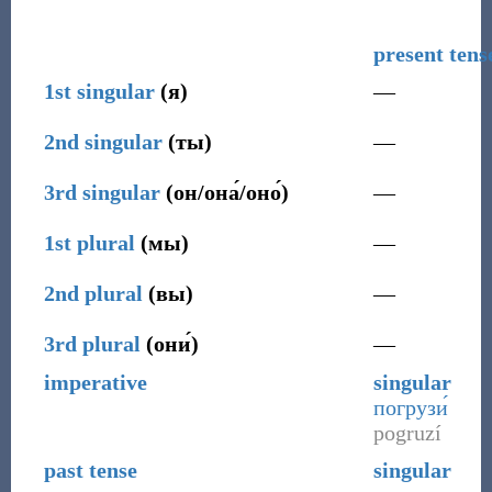
present tens
1st
singular
(
я
)
—
2nd
singular
(
ты
)
—
3rd
singular
(
он/она́/оно́
)
—
1st
plural
(
мы
)
—
2nd
plural
(
вы
)
—
3rd
plural
(
они́
)
—
imperative
singular
погрузи́
pogruzí
past tense
singular