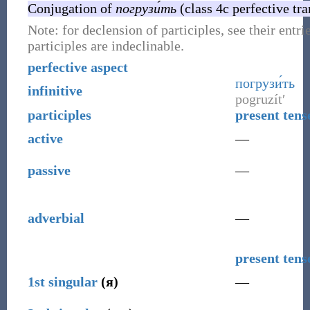
Conjugation of
погрузи́ть
(class 4c perfective tra
Note: for declension of participles, see their entri
participles are indeclinable.
perfective aspect
погрузи́ть
infinitive
pogruzítʹ
participles
present tens
active
—
passive
—
adverbial
—
present tens
1st
singular
(
я
)
—