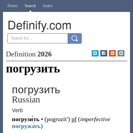
Home
Search
Index
Definify.com
Definition
2026
погрузить
погрузить
Russian
Verb
погрузи́ть
•
(
pogruzítʹ
)
pf
(
imperfective
погружа́ть
)