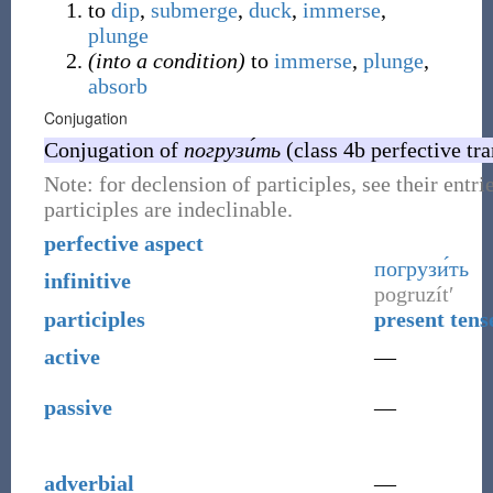
to
dip
,
submerge
,
duck
,
immerse
,
plunge
(into a condition)
to
immerse
,
plunge
,
absorb
Conjugation
Conjugation of
погрузи́ть
(class 4b perfective tra
Note: for declension of participles, see their entri
participles are indeclinable.
perfective aspect
погрузи́ть
infinitive
pogruzítʹ
participles
present tens
active
—
passive
—
adverbial
—