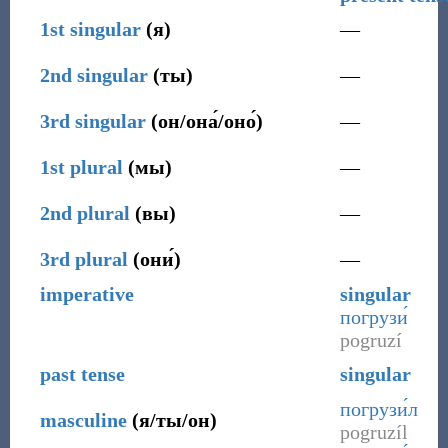
1st
singular
(
я
)
—
2nd
singular
(
ты
)
—
3rd
singular
(
он/она́/оно́
)
—
1st
plural
(
мы
)
—
2nd
plural
(
вы
)
—
3rd
plural
(
они́
)
—
imperative
singular
погрузи́
pogruzí
past tense
singular
погрузи́л
masculine
(
я/ты/он
)
pogruzíl