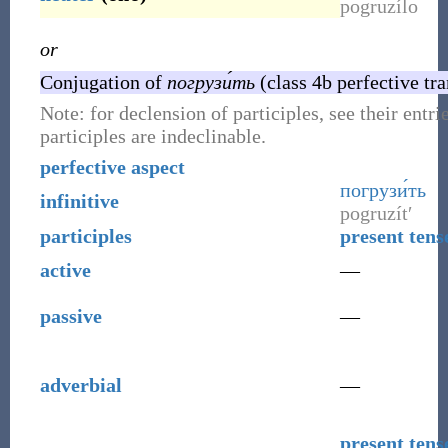
pogruzílo
or
Conjugation of
погрузи́ть
(class 4b perfective tra
Note: for declension of participles, see their entri
participles are indeclinable.
perfective aspect
погрузи́ть
infinitive
pogruzítʹ
participles
present tens
active
—
passive
—
adverbial
—
present tens