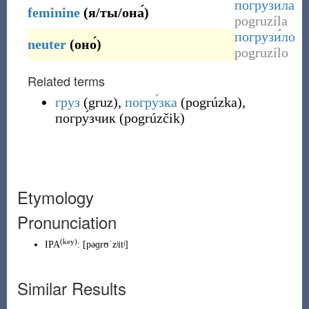
погрузи́ла
feminine
(
я/ты/она́
)
pogruzíla
погрузи́ло
neuter
(
оно́
)
pogruzílo
Related terms
груз
(
gruz
)
,
погру́зка
(
pogrúzka
)
,
погру́зчик
(
pogrúzčik
)
Etymology
Pronunciation
(
key
)
IPA
:
[pəɡrʊˈzʲitʲ]
Similar Results