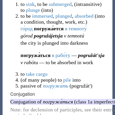
to
sink
, to be
submerged
,
(
intransitive
)
to
plunge
(into)
to be
immersed
,
plunged
,
absorbed
(into
a condition, thought, work, etc.)
го́род
погружа́ется
в
темноту́
górod
pogružájetsja
v temnotú
the city is plunged into darkness
погружа́ться
в
рабо́ту
―
pogružátʹsja
v rabótu
― to be absorbed in work
to
take
cargo
(
of many people
)
to
pile
into
passive of
погружа́ть
(
pogružátʹ
)
Conjugation
Conjugation of
погружа́ться
(class 1a imperfecti
Note: for declension of participles, see their entri