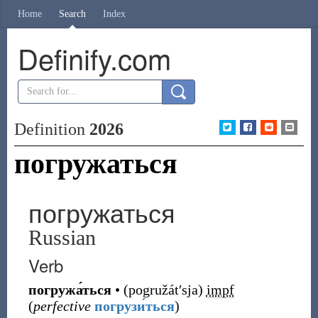
Home
Search
Index
Definify.com
Definition
2026
погружаться
погружаться
Russian
Verb
погружа́ться
•
(
pogružátʹsja
)
impf
(
perfective
погрузи́ться
)