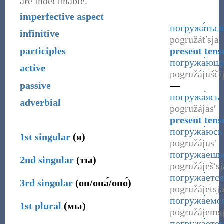
are indeclinable.
imperfective aspect
погружа́ться
infinitive
pogružátʹsja
participles
present tens
погружа́ющ
active
pogružájuščij
passive
—
погружа́ясь
adverbial
pogružájasʹ
present tens
погружа́юсь
1st
singular
(
я
)
pogružájusʹ
погружа́ешь
2nd
singular
(
ты
)
pogružáješʹsj
погружа́ется
3rd
singular
(
он/она́/оно́
)
pogružájetsj
погружа́емс
1st
plural
(
мы
)
pogružájems
погружа́етес