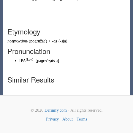
Etymology
погружа́ть
(
pogružátʹ
)
+
-ся
(
-sja
)
Pronunciation
(
key
)
IPA
:
[pəɡrʊˈʐat͡sːə]
Similar Results
© 2026
Definify.com
· All rights reserved.
Privacy
·
About
·
Terms