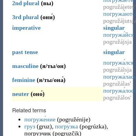
2nd
plural
(
вы
)
pogružájetesʹ
погружа́ютс
3rd
plural
(
они́
)
pogružájutsj
imperative
singular
погружа́йся
pogružájsja
past tense
singular
погружа́лся
masculine
(
я/ты/он
)
pogružálsja
погружа́лас
feminine
(
я/ты/она́
)
pogružálasʹ
погружа́лос
neuter
(
оно́
)
pogružálosʹ
Related terms
погруже́ние
(
pogružénije
)
груз
(
gruz
)
,
погру́зка
(
pogrúzka
)
,
погрузчик
(
pogruzčik
)