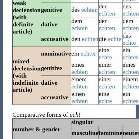
weak
der
des
genitive
des
echten
declension
echten
echten
(with
dem
der
dem
definite
dative
echten
echten
echten
article)
das
accusative
den
echten
die
echte
echte
eine
ein
nominative
ein
echter
echte
echtes
mixed
eines
einer
eines
genitive
declension
echten
echten
echten
(with
einem
einer
einem
indefinite
dative
echten
echten
echten
article)
einen
eine
ein
accusative
echten
echte
echtes
Comparative forms of
echt
singular
number & gender
masculine
feminine
neute