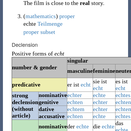
The film is close to the
real
story.
(
mathematics
)
proper
echte
Teilmenge
proper subset
Declension
Positive forms of
echt
singular
number & gender
masculine
feminine
neute
sie ist
es ist
predicative
er ist
echt
echt
echt
nominative
echter
echte
echtes
strong
declension
genitive
echten
echter
echten
(without
dative
echtem
echter
echte
article)
accusative
echten
echte
echtes
das
nominative
der
echte
die
echte
echte