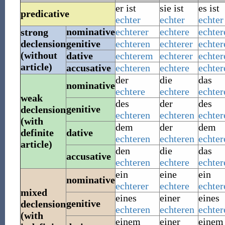
er ist
sie ist
es ist
predicative
echter
echter
echter
nominative
echterer
echtere
echter
strong
declension
genitive
echteren
echterer
echter
(without
dative
echterem
echterer
echte
article)
accusative
echteren
echtere
echter
der
die
das
nominative
echtere
echtere
echter
weak
des
der
des
genitive
declension
echteren
echteren
echter
(with
dem
der
dem
definite
dative
echteren
echteren
echter
article)
den
die
das
accusative
echteren
echtere
echter
ein
eine
ein
nominative
echterer
echtere
echter
mixed
eines
einer
eines
genitive
declension
echteren
echteren
echter
(with
einem
einer
einem