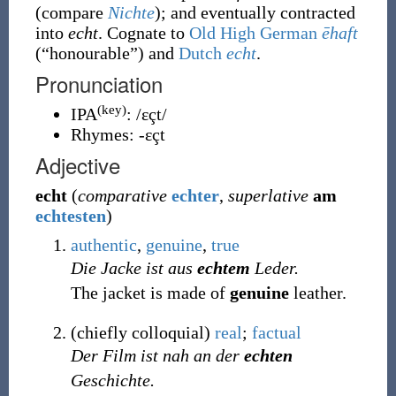
(compare
Nichte
); and eventually contracted
into
echt
. Cognate to
Old High German
ēhaft
(
“
honourable
”
)
and
Dutch
echt
.
Pronunciation
(key)
IPA
:
/ɛçt/
Rhymes:
-ɛçt
Adjective
echt
(
comparative
echter
,
superlative
am
echtesten
)
authentic
,
genuine
,
true
Die Jacke ist aus
echtem
Leder.
The jacket is made of
genuine
leather.
(
chiefly
colloquial
)
real
;
factual
Der Film ist nah an der
echten
Geschichte.