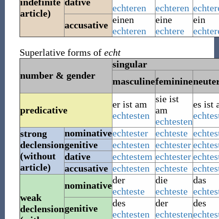
indefinite
dative
echteren
echteren
echter
article)
einen
eine
ein
accusative
echteren
echtere
echter
Superlative forms of
echt
singular
number & gender
masculine
feminine
neute
sie ist
er ist
am
es ist
predicative
am
echtesten
echtes
echtesten
nominative
echtester
echteste
echtes
strong
declension
genitive
echtesten
echtester
echtes
(without
dative
echtestem
echtester
echte
article)
accusative
echtesten
echteste
echtes
der
die
das
nominative
echteste
echteste
echtes
weak
des
der
des
genitive
declension
echtesten
echtesten
echtes