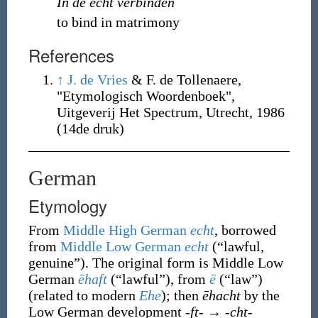
In de echt verbinden
to bind in matrimony
References
↑
J. de Vries
& F. de Tollenaere,
"Etymologisch Woordenboek",
Uitgeverij Het Spectrum, Utrecht, 1986
(14de druk)
German
Etymology
From
Middle High German
echt
, borrowed
from
Middle Low German
echt
(
“
lawful,
genuine
”
)
. The original form is Middle Low
German
ēhaft
(
“
lawful
”
)
, from
ē
(
“
law
”
)
(related to modern
Ehe
); then
ēhacht
by the
Low German development
-ft-
→
-cht-