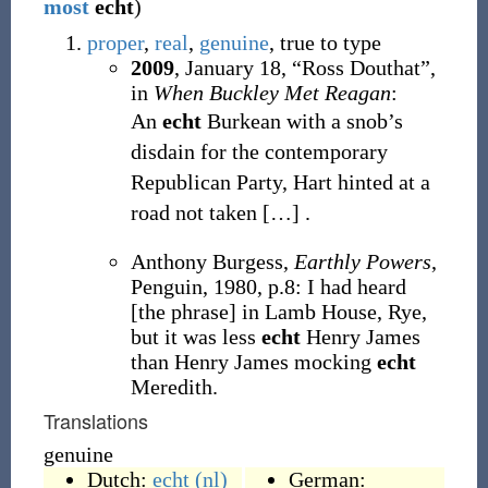
most
echt
)
proper
,
real
,
genuine
, true to type
2009
,
January 18,
“Ross Douthat”,
in
When Buckley Met Reagan
:
An
echt
Burkean with a snob’s
disdain for the contemporary
Republican Party, Hart hinted at a
road not taken
[
…
]
.
Anthony Burgess,
Earthly Powers
,
Penguin, 1980, p.8: I had heard
[the phrase] in Lamb House, Rye,
but it was less
echt
Henry James
than Henry James mocking
echt
Meredith.
Translations
genuine
Dutch:
echt
(nl)
German: