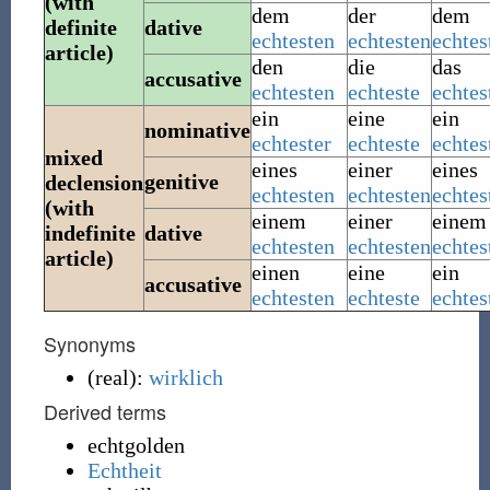
(with
dem
der
dem
definite
dative
echtesten
echtesten
echtes
article)
den
die
das
accusative
echtesten
echteste
echtes
ein
eine
ein
nominative
echtester
echteste
echtes
mixed
eines
einer
eines
genitive
declension
echtesten
echtesten
echtes
(with
einem
einer
einem
indefinite
dative
echtesten
echtesten
echtes
article)
einen
eine
ein
accusative
echtesten
echteste
echtes
Synonyms
(
real
)
:
wirklich
Derived terms
echtgolden
Echtheit