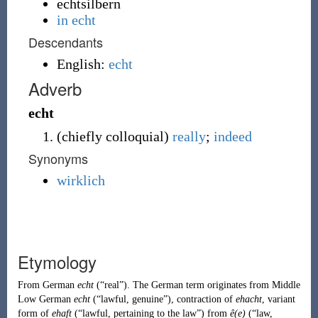
echtsilbern
in echt
Descendants
English:
echt
Adverb
echt
(
chiefly
colloquial
)
really
;
indeed
Synonyms
wirklich
Etymology
From
German
echt
(
“
real
”
)
. The German term originates from
Middle
Low German
echt
(
“
lawful, genuine
”
)
, contraction of
ehacht
, variant
form of
ehaft
(
“
lawful, pertaining to the law
”
)
from
ê(e)
(
“
law,