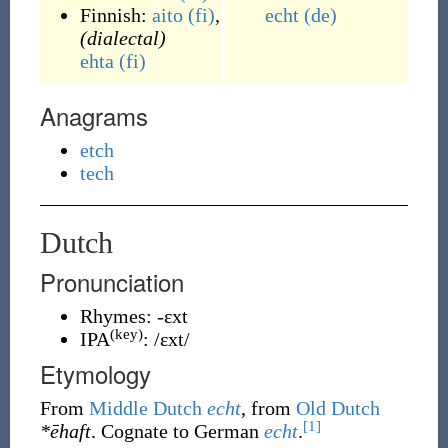
Finnish:
aito
(fi)
,
echt
(de)
(dialectal)
ehta
(fi)
Anagrams
etch
tech
Dutch
Pronunciation
Rhymes:
-ɛxt
(key)
IPA
:
/ɛxt/
Etymology
From
Middle Dutch
echt
, from
Old Dutch
[1]
*ēhaft
. Cognate to German
echt
.