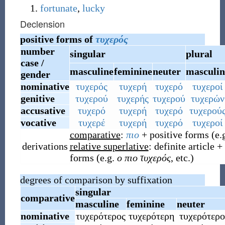
fortunate
,
lucky
Declension
positive forms of
τυχερός
number
singular
plural
case /
masculine
feminine
neuter
masculin
gender
nominative
τυχερός
τυχερή
τυχερό
τυχεροί
genitive
τυχερού
τυχερής
τυχερού
τυχερών
accusative
τυχερό
τυχερή
τυχερό
τυχερού
vocative
τυχερέ
τυχερή
τυχερό
τυχεροί
comparative
:
πιο
+ positive forms (e.
derivations
relative superlative
: definite article +
forms (e.g.
ο πιο τυχερός
, etc.)
degrees of comparison by suffixation
singular
comparative
masculine
feminine
neuter
nominative
τυχερότερος
τυχερότερη
τυχερότερο