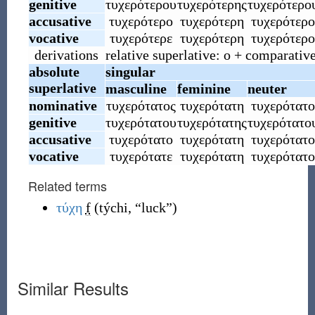
genitive
τυχερότερου
τυχερότερης
τυχερότερο
accusative
τυχερότερο
τυχερότερη
τυχερότερο
vocative
τυχερότερε
τυχερότερη
τυχερότερο
derivations
relative superlative: ο + comparativ
absolute
singular
superlative
masculine
feminine
neuter
nominative
τυχερότατος
τυχερότατη
τυχερότατο
genitive
τυχερότατου
τυχερότατης
τυχερότατο
accusative
τυχερότατο
τυχερότατη
τυχερότατο
vocative
τυχερότατε
τυχερότατη
τυχερότατο
Related terms
τύχη
f
(
týchi
,
“
luck
”
)
Similar Results