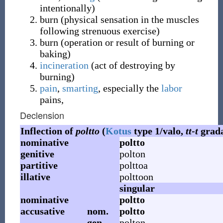
intentionally
)
burn
(
physical sensation in the muscles
following strenuous exercise
)
burn
(
operation or result of burning or
baking
)
incineration
(
act of destroying by
burning
)
pain
,
smarting
, especially the
labor
pains,
Declension
Inflection of
poltto
(
Kotus
type 1/valo,
tt-t
grada
nominative
poltto
genitive
polton
partitive
polttoa
illative
polttoon
singular
nominative
poltto
accusative
nom.
poltto
gen.
polton