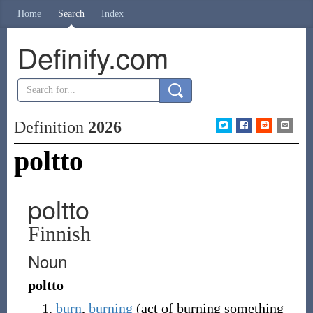
Home
Search
Index
Definify.com
Definition
2026
poltto
poltto
Finnish
Noun
poltto
burn
,
burning
(
act of burning something