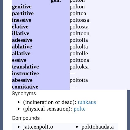
genitive
polton
partitive
polttoa
inessive
poltossa
elative
poltosta
illative
polttoon
adessive
poltolla
ablative
poltolta
allative
poltolle
essive
polttona
translative
poltoksi
instructive
—
abessive
poltotta
comitative
—
Synonyms
(
incineration of dead
)
:
tuhkaus
(
physical sensation
)
:
polte
Compounds
jätteenpoltto
polttohaudata