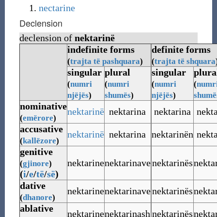
nectarine
Declension
declension of
nektarinë
indefinite forms
definite forms
(
trajta
të pashquara
)
(
trajta
të shquara
singular
plural
singular
plura
(
numri
(
numri
(
numri
(
numr
njëjës
)
shumës
)
njëjës
)
shumë
nominative
nektarinë
nektarina
nektarina
nekta
(
emërore
)
accusative
nektarinë
nektarina
nektarinën
nekta
(
kallëzore
)
genitive
nektarine
nektarinave
nektarinës
nekta
(
gjinore
)
(
i
/
e
/
të
/
së
)
dative
nektarine
nektarinave
nektarinës
nekta
(
dhanore
)
ablative
nektarine
nektarinash
nektarinës
nekta