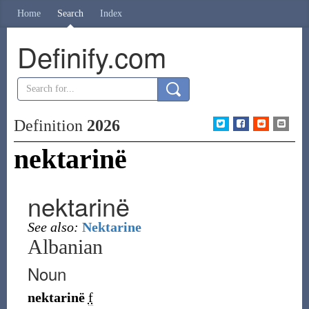
Home
Search
Index
Definify.com
Definition
2026
nektarinë
nektarinë
See also:
Nektarine
Albanian
Noun
nektarinë
f