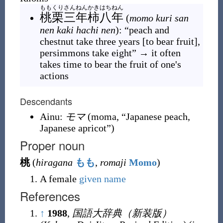
ももくりさんねんかきはちねん
桃栗三年柿八年
(
momo kuri san
nen kaki hachi nen
)
: “peach and
chestnut take three years [to bear fruit],
persimmons take eight” → it often
takes time to bear the fruit of one's
actions
Descendants
Ainu:
モマ
(
moma
,
“
Japanese peach,
Japanese apricot
”
)
Proper noun
桃
(
hiragana
もも
,
romaji
Momo
)
A female
given name
References
↑
1988
,
国語大辞典（新装版）