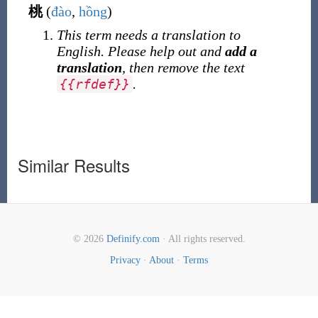
桃
(
đào
,
hồng
)
This term needs a translation to
English. Please help out and
add a
translation
, then remove the text
.
{
{
rfdef
}
}
Similar Results
© 2026
Definify.com
· All rights reserved.
Privacy
·
About
·
Terms