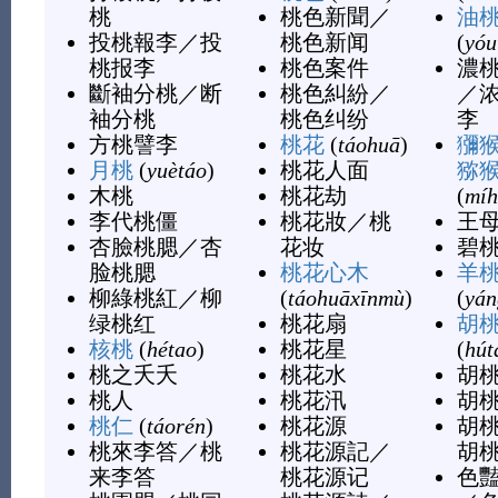
桃
桃色新聞
／
油
投桃報李
／
投
桃色新闻
(
yóu
桃报李
桃色案件
濃
斷袖分桃
／
断
桃色糾紛
／
／
袖分桃
桃色纠纷
李
方桃譬李
桃花
(
táohuā
)
獼
月桃
(
yuètáo
)
桃花人面
猕
木桃
桃花劫
(
míh
李代桃僵
桃花妝
／
桃
王
杏臉桃腮
／
杏
花妆
碧
脸桃腮
桃花心木
羊
柳綠桃紅
／
柳
(
táohuāxīnmù
)
(
yán
绿桃红
桃花扇
胡
核桃
(
hétao
)
桃花星
(
hút
桃之夭夭
桃花水
胡
桃人
桃花汛
胡
桃仁
(
táorén
)
桃花源
胡
桃來李答
／
桃
桃花源記
／
胡
来李答
桃花源记
色