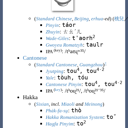
(
Standard Chinese
,
Beijing
,
erhua
-ed
) (
桃兒
táor
:
Pinyin
:
ㄊㄠˊㄦ
Zhuyin
2
t'aorh
:
Wade-Giles
taulr
:
Gwoyeu Romatzyh
:
/tʰaʊɻʷ³⁵/
(key)
IPA
Cantonese
+
(
Standard Cantonese
,
Guangzhou
)
4
4-2
tou
, tou
:
Jyutping
tòuh, tóu
:
Yale
4
4-2
tou
, tou
:
Cantonese Pinyin
:
/tʰou̯²¹/, /tʰou̯²¹⁻³⁵/
(
key
)
IPA
Hakka
(
Sixian
, incl.
Miaoli
and
Meinong
)
thò
:
Pha̍k-fa-sṳ
toˇ
:
Hakka Romanization System
2
to
:
Hagfa Pinyim