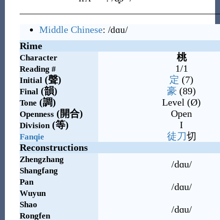
Middle Chinese
:
/dɑu/
Rime
桃
Character
1/1
Reading #
(
聲
)
定
(7)
Initial
(
韻
)
豪
(89)
Final
(
調
)
Level (Ø)
Tone
(
開合
)
Open
Openness
(
等
)
I
Division
徒
刀
切
Fanqie
Reconstructions
Zhengzhang
/dɑu/
Shangfang
Pan
/dɑu/
Wuyun
Shao
/dɑu/
Rongfen