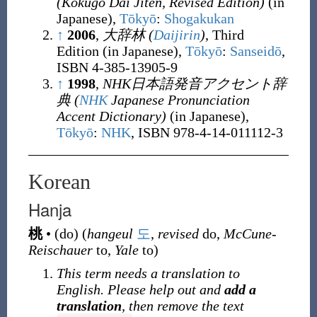
(Kokugo Dai Jiten, Revised Edition)
(in
Japanese),
Tōkyō
:
Shogakukan
↑
2006
,
大辞林
(
Daijirin
)
, Third
Edition (in Japanese),
Tōkyō
:
Sanseidō
,
ISBN 4-385-13905-9
↑
1998
,
NHK日本語発音アクセント辞
典
(
NHK
Japanese Pronunciation
Accent Dictionary
)
(in Japanese),
Tōkyō
:
NHK
, ISBN 978-4-14-011112-3
Korean
Hanja
桃
•
(
do
)
(
hangeul
도
,
revised
do,
McCune-
Reischauer
to,
Yale
to)
This term needs a translation to
English. Please help out and
add a
translation
, then remove the text