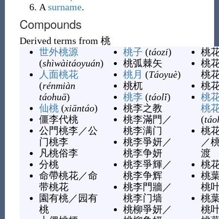
A
surname
.
Compounds
Derived terms from
桃
世外桃源
桃子
(
táozi
)
桃
(
shìwàitáoyuán
)
桃弧棘矢
桃
人面桃花
桃月
(
Táoyuè
)
桃
(
rénmiàn
桃杌
桃
táohuā
)
桃李
(
táolǐ
)
桃
仙桃
(
xiāntáo
)
桃李之教
桃
僵李代桃
桃李滿門
／
(
táo
公門桃李
／
公
桃李满门
桃
门桃李
桃李爭妍
／
／
凡桃俗李
桃李争妍
渡
分桃
桃李爭輝
／
桃
命帶桃花
／
命
桃李争辉
桃
带桃花
桃李門牆
／
桃
園有桃
／
园有
桃李门墙
桃
桃
桃柳爭妍
／
桃