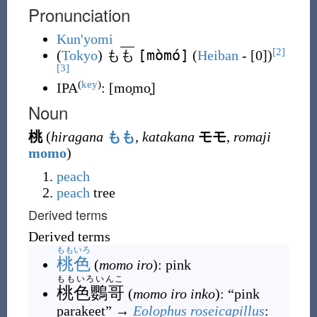
Pronunciation
Kun'yomi
[2]
[mòmó]
(
Tokyo
)
も
も
(
Heiban
- [0])
[3]
(
key
)
IPA
:
[mo̞mo̞]
Noun
桃
(
hiragana
もも
,
katakana
モモ
,
romaji
momo
)
peach
peach
tree
Derived terms
Derived terms
ももいろ
桃色
(
momo iro
)
: pink
ももいろいんこ
桃色鸚哥
(
momo iro inko
)
: “pink
parakeet” →
Eolophus roseicapillus
: