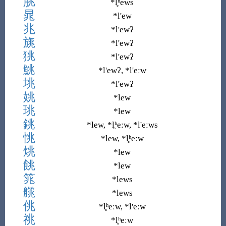
脁
*l̥ʰews
晁
*l
'
ew
兆
*l
'
ewʔ
旐
*l
'
ewʔ
狣
*l
'
ewʔ
鮡
*l
'
ewʔ, *l
'
eːw
垗
*l
'
ewʔ
姚
*lew
珧
*lew
銚
*lew, *l̥ʰeːw, *l
'
eːws
恌
*lew, *l̥ʰeːw
烑
*lew
餆
*lew
筄
*lews
艞
*lews
佻
*l̥ʰeːw, *l
'
eːw
祧
*l̥ʰeːw