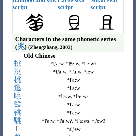
Bamboo and silk
Large seal
Small seal
script
script
script
Characters in the same phonetic series
兆
(
)
(Zhengzhang, 2003)
Old Chinese
挑
*l̥ʰaːw, *l̥ʰeːw, *l
'
eːwʔ
洮
*l̥ʰaːw, *l
'
aːw, *lew
桃
*l
'
aːw
逃
*l
'
aːw
咷
*l
'
aːw, *l̥ʰeːws
鼗
*l
'
aːw
鞉
*l
'
aːw
駣
*l
'
aːw, *l
'
aːwʔ, *l
'
aːws, *l
'
ewʔ
𣂁
*sl̥ʰew