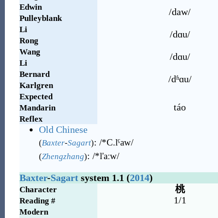
Edwin
/daw/
Pulleyblank
Li
/dɑu/
Rong
Wang
/dɑu/
Li
Bernard
/dʱɑu/
Karlgren
Expected
táo
Mandarin
Reflex
Old Chinese
:
/*C.lˤaw/
(
Baxter
-
Sagart
)
:
/*l
'
aːw/
(
Zhengzhang
)
Baxter
-
Sagart
system 1.1 (
2014
)
桃
Character
1/1
Reading #
Modern