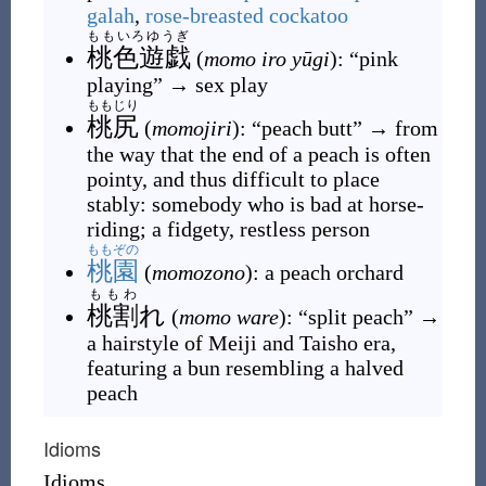
galah
,
rose-breasted cockatoo
ももいろゆうぎ
桃色遊戯
(
momo iro yūgi
)
: “pink
playing” → sex play
ももじり
桃尻
(
momojiri
)
: “peach butt” → from
the way that the end of a peach is often
pointy, and thus difficult to place
stably: somebody who is bad at horse-
riding; a fidgety, restless person
ももぞの
桃園
(
momozono
)
: a peach orchard
ももわ
桃割
れ
(
momo ware
)
: “split peach” →
a hairstyle of Meiji and Taisho era,
featuring a bun resembling a halved
peach
Idioms
Idioms