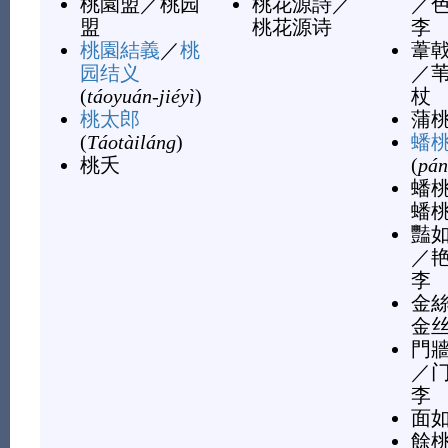
桃園盟
／
桃园
桃花源詩
／
／
盟
桃花源诗
李
桃園結義
／
桃
葦
园结义
／
(
táoyuán-jiéyì
)
杖
桃太郎
蒲
(
Táotàiláng
)
蟠
桃夭
(
pán
蟠
蟠
豔
／
李
金
金
門
／
李
面
餘