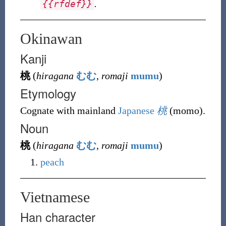
.
{
{
rfdef
}
}
Okinawan
Kanji
桃
(
hiragana
むむ
,
romaji
mumu
)
Etymology
Cognate with mainland
Japanese
桃
(
momo
)
.
Noun
桃
(
hiragana
むむ
,
romaji
mumu
)
peach
Vietnamese
Han character