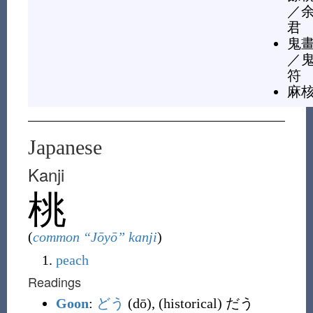
／
君
鬼
／
符
麻
Japanese
Kanji
桃
(
common “Jōyō” kanji
)
peach
Readings
Goon
:
どう
(dō),
(
historical
)
だう