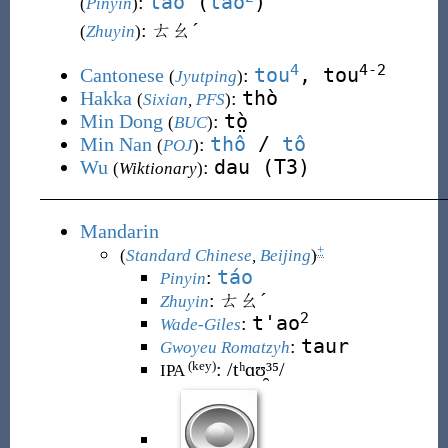
táo
(
tao
)
:
(
Pinyin
)
: ㄊㄠˊ
(
Zhuyin
)
4
4-2
tou
, tou
Cantonese
:
(
Jyutping
)
thò
Hakka
:
(
Sixian
,
PFS
)
tò̤
Min Dong
:
(
BUC
)
thô
/
tô
Min Nan
:
(
POJ
)
dau (T3)
Wu
:
(
Wiktionary
)
Mandarin
+
(
Standard Chinese
,
Beijing
)
táo
:
Pinyin
:
ㄊㄠˊ
Zhuyin
2
t'ao
:
Wade-Giles
taur
:
Gwoyeu Romatzyh
:
/tʰɑʊ̯³⁵/
(key)
IPA