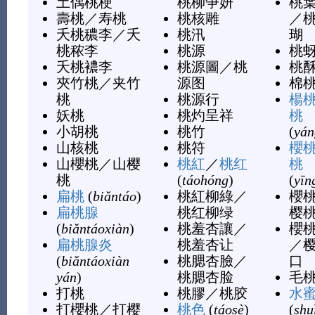
土偶桃梗
桃柳争妍
桃
壽桃
／
寿桃
桃核雕
／
夭桃穠李
／
夭
桃汛
瑚
桃秾李
桃源
桃
夭桃襛李
桃源圖
／
桃
桃
夾竹桃
／
夹竹
源图
棉
桃
桃源行
楊
妖桃
桃灼呈祥
桃
小胡桃
桃竹
(
yán
山核桃
桃符
櫻
山櫻桃
／
山樱
桃紅
／
桃红
桃
桃
(
táohóng
)
(
yīn
扁桃
(
biǎntáo
)
桃紅柳綠
／
櫻
扁桃腺
桃红柳绿
樱
(
biǎntáoxiàn
)
桃羞杏讓
／
櫻
扁桃腺炎
桃羞杏让
／
(
biǎntáoxiàn
桃腮杏臉
／
口
yán
)
桃腮杏脸
毛
打桃
桃膠
／
桃胶
水
打櫻桃
／
打樱
桃色
(
táosè
)
(
shu