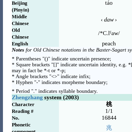
táo
Beijing
(Pinyin)
Middle
‹
daw
›
Chinese
Old
/*C.lˤaw/
Chinese
peach
English
Notes
for Old Chinese notations in the Baxter-Sagart s
* Parentheses "()" indicate uncertain presence;
* Square brackets "[]" indicate uncertain identity, e.g. *
may in fact be *-t or *-p;
* Angle brackets "<>" indicate infix;
* Hyphen "-" indicates morpheme boundary;
* Period "." indicates syllable boundary.
Zhengzhang
system (2003)
桃
Character
1/1
Reading #
16844
No.
Phonetic
兆
component