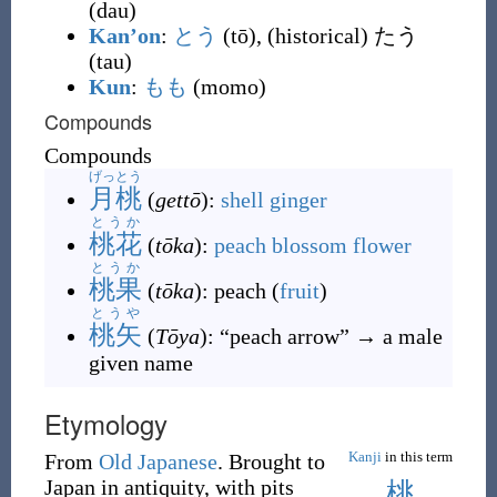
(dau)
Kan’on
:
とう
(tō),
(
historical
)
たう
(tau)
Kun
:
もも
(momo)
Compounds
Compounds
げっとう
月桃
(
gettō
)
:
shell ginger
とうか
桃花
(
tōka
)
:
peach
blossom
flower
とうか
桃果
(
tōka
)
: peach (
fruit
)
とうや
桃矢
(
Tōya
)
: “peach arrow” → a male
given name
Etymology
Kanji
in this term
From
Old Japanese
. Brought to
Japan in antiquity, with pits
桃