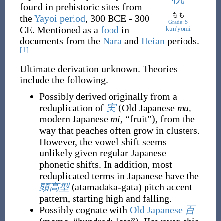
found in prehistoric sites from
もも
the
Yayoi period
, 300 BCE - 300
Grade: S
CE. Mentioned as a
food
in
kun'yomi
documents from the
Nara
and
Heian
periods.
[1]
Ultimate derivation unknown. Theories
include the following.
Possibly derived originally from a
reduplication of
実
(
Old Japanese
mu
,
modern Japanese
mi
,
“
fruit
”
)
, from the
way that peaches often grow in clusters.
However, the vowel shift seems
unlikely given regular Japanese
phonetic shifts. In addition, most
reduplicated terms in Japanese have the
頭高型
(
atamadaka-gata
)
pitch accent
pattern, starting high and falling.
Possibly cognate with
Old Japanese
百