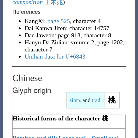
composition
⿰
木
兆
)
References
KangXi:
page 525
, character 4
Dai Kanwa Jiten: character 14757
Dae Jaweon: page 913, character 8
Hanyu Da Zidian: volume 2, page 1202,
character 7
Unihan data for U+6843
Chinese
Glyph origin
桃
simp.
and
trad.
Historical forms of the character
桃