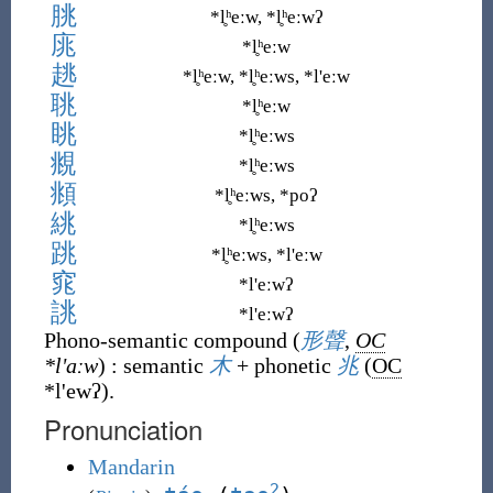
朓
*l̥ʰeːw, *l̥ʰeːwʔ
庣
*l̥ʰeːw
趒
*l̥ʰeːw, *l̥ʰeːws, *l
'
eːw
聎
*l̥ʰeːw
眺
*l̥ʰeːws
覜
*l̥ʰeːws
頫
*l̥ʰeːws, *poʔ
絩
*l̥ʰeːws
跳
*l̥ʰeːws, *l
'
eːw
窕
*l
'
eːwʔ
誂
*l
'
eːwʔ
Phono-semantic compound
(
形聲
,
OC
*l
'
aːw
)
:
semantic
木
+
phonetic
兆
(
OC
*l
'
ewʔ
)
.
Pronunciation
Mandarin
2