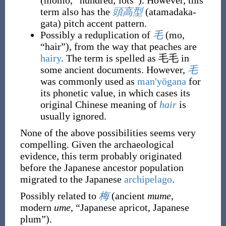
(
momo
,
“
hundred; lots
”
)
. However, this
term also has the
頭高型
(
atamadaka-
gata
)
pitch accent pattern.
Possibly a reduplication of
毛
(
mo
,
“
hair
”
)
, from the way that peaches are
hairy
. The term is spelled as
毛毛
in
some ancient documents. However,
毛
was commonly used as
man'yōgana
for
its phonetic value, in which cases its
original Chinese meaning of
hair
is
usually ignored.
None of the above possibilities seems very
compelling. Given the archaeological
evidence, this term probably originated
before the Japanese ancestor population
migrated to the Japanese
archipelago
.
Possibly related to
梅
(
ancient
mume
,
modern
ume
,
“
Japanese apricot, Japanese
plum
”
)
.