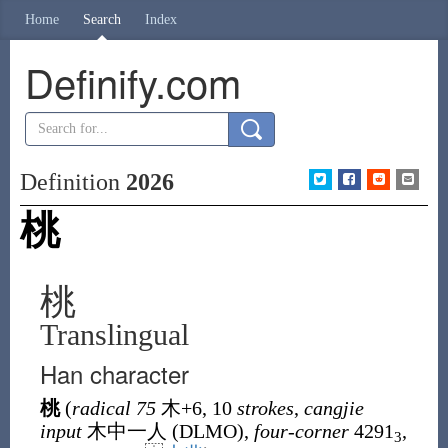
Home
Search
Index
Definify.com
Definition
2026
桃
桃
Translingual
Han character
桃
(
radical 75
木
+6, 10
strokes
,
cangjie
input
木中一人 (
DLMO
),
four-corner
4291
,
3