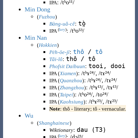
:
/tʰo¹¹/
IPA
Min Dong
(
Fuzhou
)
tò̤
:
Bàng-uâ-cê
:
/tʰo⁵³/
(
key
)
IPA
Min Nan
(
Hokkien
)
thô
/
tô
:
Pe̍h-ōe-jī
thô / tô
:
Tâi-lô
tooi, dooi
:
Phofsit Daibuun
:
/tʰɤ²⁴/
,
/tɤ²⁴/
IPA (
Xiamen
)
:
/tʰɤ²⁴/
,
/tɤ²⁴/
IPA (
Quanzhou
)
:
/tʰɤ¹³/
,
/tɤ¹³/
IPA (
Zhangzhou
)
:
/tʰo²⁴/
,
/to²⁴/
IPA (
Taipei
)
:
/tʰɤ²³/
,
/tɤ²³/
IPA (
Kaohsiung
)
Note
: thô - literary; tô - vernacular.
Wu
(
Shanghainese
)
dau (T3)
:
Wiktionary
:
/d̻ɔ²³/
(
key
)
IPA