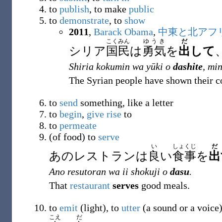
to
publish
, to make
public
to
demonstrate
, to
show
2011
,
Barack Obama
,
中東と北アフ
こくみん
ゆうき
だ
シリア
国民
は
勇気
を
出
して
Shiria kokumin wa yūki o
dashite
, mi
The Syrian people have shown their c
to
send
something, like a letter
to
begin
,
give
rise
to
to
permeate
(
of food
)
to
serve
い
しょくじ
だ
あのレストランは
良
い
食事
を
出
Ano resutoran wa ii shokuji o
dasu
.
That
restaurant
serves
good meals.
to
emit
(light), to
utter
(a sound or a voice
こえ
だ