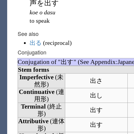
声
を
出
す
koe o dasu
to speak
See also
出る
(
reciprocal
)
Conjugation
Conjugation of "出す" (See Appendix:Japanes
Stem forms
Imperfective
(
未
出さ
然形
)
Continuative
(
連
出し
用形
)
Terminal
(
終止
出す
形
)
Attributive
(
連体
出す
形
)