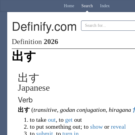
Home
Search
Index
Definify.com
Definition
2026
出す
出す
Japanese
Verb
出す
(
transitive
,
godan conjugation
,
hiragana
to take
out
, to
get
out
to put something out; to
show
or
reveal
to
submit
, to
turn in