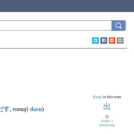
Kanji
in this term
出
だす
,
romaji
dasu
)
だ
Grade: 1
kun'yomi