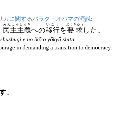
リカに関するバラク・オバマの演説
:
みんしゅしゅぎ
いこう
ようきゅう
、
民主主義
への
移行
を
要求
した。
nshushugi e no ikō o yōkyū shita.
ourage in demanding a transition to democracy.
す
。
)