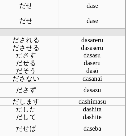
だせ
dase
だせ
dase
だされる
dasareru
ださせる
dasaseru
ださす
dasasu
だせる
daseru
だそう
dasō
ださない
dasanai
ださず
dasazu
だします
dashimasu
だした
dashita
だして
dashite
だせば
daseba