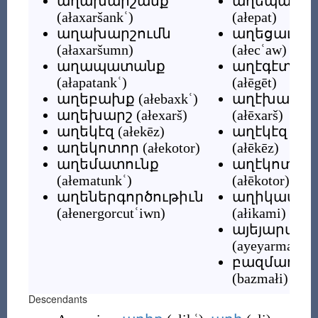
աղախարշանք
աղեպատ
(
ałaxaršankʿ
)
(
ałepat
)
աղախարշումն
աղեցաւ
(
ałaxaršumn
)
(
ałecʿaw
)
աղապատանք
աղէգէտ
(
ałapatankʿ
)
(
ałēgēt
)
աղեբախք
(
ałebaxkʿ
)
աղէխարշ
աղեխարշ
(
ałexarš
)
(
ałēxarš
)
աղեկէզ
(
ałekēz
)
աղէկէզ
աղեկոտոր
(
ałekotor
)
(
ałēkēz
)
աղեմատունք
աղէկոտոր
(
ałematunkʿ
)
(
ałēkotor
)
աղեներգործութիւն
աղիկամի
(
ałenergorcutʿiwn
)
(
ałikami
)
այեյարմար
(
ayeyarmar
)
բազմաղի
(
bazmałi
)
Descendants