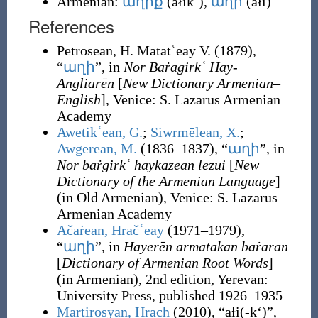
Armenian:
աղիք
(
ałikʿ
)
,
աղի
(
ałi
)
References
Petrosean, H. Matatʿeay V.
(1879),
“
աղի
”, in
Nor Baṙagirkʿ Hay-
Angliarēn
[
New Dictionary Armenian–
English
], Venice
:
S. Lazarus Armenian
Academy
Awetikʿean, G.
;
Siwrmēlean, X.
;
Awgerean, M.
(1836–1837),
“
աղի
”, in
Nor baṙgirkʿ haykazean lezui
[
New
Dictionary of the Armenian Language
]
(in Old Armenian), Venice
:
S. Lazarus
Armenian Academy
Ačaṙean, Hračʿeay
(1971–1979),
“
աղի
”, in
Hayerēn armatakan baṙaran
[
Dictionary of Armenian Root Words
]
(in Armenian), 2nd edition, Yerevan
:
University Press, published 1926–1935
Martirosyan, Hrach
(2010),
“aɫi(-k‘)”,