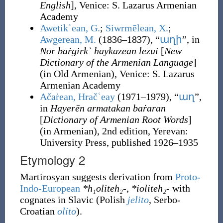
English
], Venice
:
S. Lazarus Armenian
Academy
Awetikʿean, G.
;
Siwrmēlean, X.
;
Awgerean, M.
(1836–1837),
“
աղի
”, in
Nor baṙgirkʿ haykazean lezui
[
New
Dictionary of the Armenian Language
]
(in Old Armenian), Venice
:
S. Lazarus
Armenian Academy
Ačaṙean, Hračʿeay
(1971–1979),
“
աղ
”,
in
Hayerēn armatakan baṙaran
[
Dictionary of Armenian Root Words
]
(in Armenian), 2nd edition, Yerevan
:
University Press, published 1926–1935
Etymology 2
Martirosyan suggests derivation from
Proto-
Indo-European
*h₁oliteh₂-
,
*ioliteh₂-
with
cognates in Slavic (Polish
jelito
, Serbo-
Croatian
olito
).