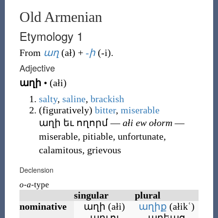
Old Armenian
Etymology 1
From
աղ
(
ał
)
+
-ի
(
-i
)
.
Adjective
աղի
•
(
ałi
)
salty
,
saline
,
brackish
(
figuratively
)
bitter
,
miserable
աղի եւ ողորմ
―
ałi ew ołorm
―
miserable, pitiable, unfortunate,
calamitous, grievous
Declension
o-a
-type
singular
plural
nominative
աղի
(
ałi
)
աղիք
(
ałikʿ
)
աղւոյ
աղեաց