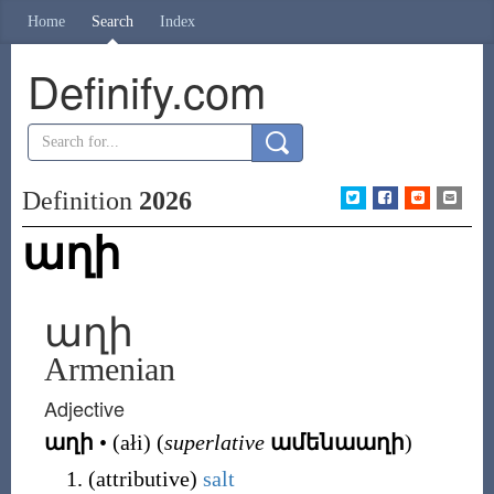
Home
Search
Index
Definify.com
Definition
2026
աղի
աղի
Armenian
Adjective
աղի
•
(
ałi
)
(
superlative
ամենաաղի
)
(
attributive
)
salt