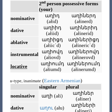
nd
2
person possessive forms
(your)
աղիդ
աղիներդ
nominative
(
ałid
)
(
ałinerd
)
աղիիդ
աղիներիդ
dative
(
ałiid
)
(
ałinerid
)
աղիիցդ
աղիներիցդ
ablative
(
ałiicʿd
)
(
ałinericʿd
)
աղիովդ
աղիներովդ
instrumental
(
ałiovd
)
(
ałinerovd
)
աղիումդ
աղիներումդ
locative
(
ałiumd
)
(
ałinerumd
)
(
Eastern Armenian
)
u
-type, inanimate
singular
plural
աղիներ
nominative
աղի
(
ałi
)
(
ałiner
)
աղիների
dative
աղու
(
ału
)
(
ałineri
)