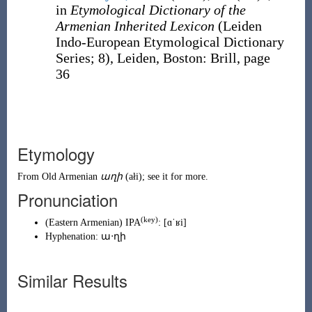
in
Etymological Dictionary of the
Armenian Inherited Lexicon
(Leiden
Indo-European Etymological Dictionary
Series
;
8), Leiden, Boston
:
Brill, page
36
Etymology
From
Old Armenian
աղի
(
ałi
)
; see it for more.
Pronunciation
(
key
)
(
Eastern Armenian
)
IPA
:
[ɑˈʁi]
Hyphenation:
ա‧ղի
Similar Results