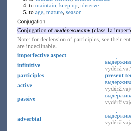
to
maintain
,
keep up
,
observe
to
age
,
mature
,
season
Conjugation
Conjugation of
выде́рживать
(class 1a imperfe
Note: for declension of participles, see their ent
are indeclinable.
imperfective aspect
выде́ржив
infinitive
vydérživat
participles
present te
выде́ржи
active
vydérživaj
выде́ржи
passive
vydérživa
выде́ржив
adverbial
vydérživaj