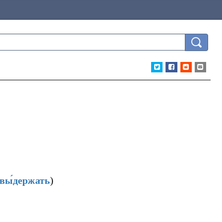
вы́держать
)