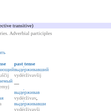
ctive transitive)
ries. Adverbial participles
ать
ʹ
nse
past tense
вающий
выде́рживавший
uščij
vydérživavšij
ваемый
—
jemyj
выде́рживав
ая
vydérživav
,
a
выде́рживавши
vydérživavši