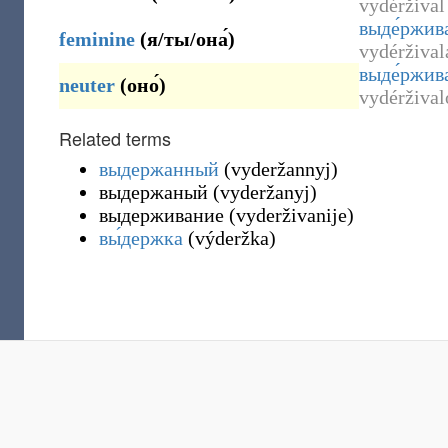
vydéržival
выде́ржив
feminine
(
я/ты/она́
)
vydéržival
выде́ржив
neuter
(
оно́
)
vydéržival
Related terms
выдержанный
(
vyderžannyj
)
выдержаный
(
vyderžanyj
)
выдерживание
(
vyderživanije
)
вы́держка
(
výderžka
)