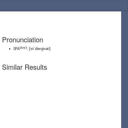
Pronunciation
(
key
)
IPA
:
[vɨˈdʲerʐɨvətʲ]
Similar Results