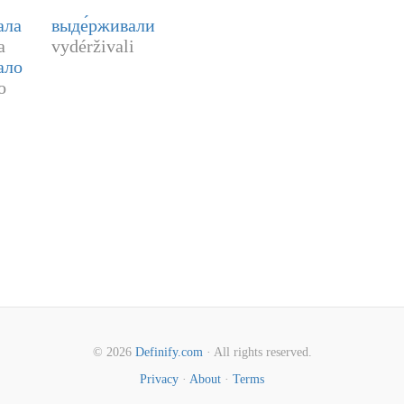
ала
выде́рживали
a
vydérživali
ало
o
© 2026
Definify.com
· All rights reserved.
Privacy
·
About
·
Terms