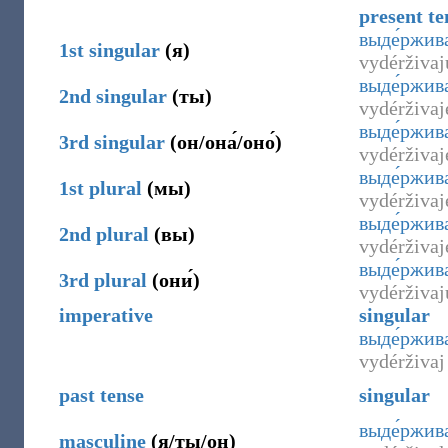
present te
выде́ржи
1st
singular
(
я
)
vydérživaj
выде́ржив
2nd
singular
(
ты
)
vydérživaj
выде́ржив
3rd
singular
(
он/она́/оно́
)
vydérživaj
выде́ржив
1st
plural
(
мы
)
vydérživa
выде́ржив
2nd
plural
(
вы
)
vydérživaj
выде́ржив
3rd
plural
(
они́
)
vydérživaj
imperative
singular
выде́ржив
vydérživaj
past tense
singular
выде́ржив
masculine
(
я/ты/он
)