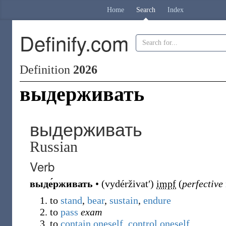
Home
Search
Index
Definify.com
Definition
2026
выдерживать
выдерживать
Russian
Verb
выде́рживать
•
(
vydérživatʹ
)
impf
(
perfective
to
stand
,
bear
,
sustain
,
endure
to
pass
exam
to
contain
oneself
,
control
oneself