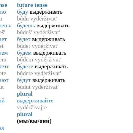
nse
future tense
ваю
бу́ду
выде́рживать
u
búdu vydérživatʹ
аешь
бу́дешь
выде́рживать
ešʹ
búdešʹ vydérživatʹ
ает
бу́дет
выде́рживать
et
búdet vydérživatʹ
аем
бу́дем
выде́рживать
jem
búdem vydérživatʹ
аете
бу́дете
выде́рживать
ete
búdete vydérživatʹ
ают
бу́дут
выде́рживать
ut
búdut vydérživatʹ
plural
ай
выде́рживайте
vydérživajte
plural
(
мы/вы/они́
)
ал