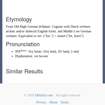
Etymology
From
Old High German
firlāzzan
. Cognate with
Dutch
verlaten
,
archaic and/or dialectal
English
forlet
, and
Middle Low German
vorlaten
. Equivalent to
ver-
(
“
for-
”
)
+
lassen
(
“
let, leave
”
)
.
Pronunciation
(key)
IPA
:
/fɛɐ̯ˈlasən/
,
[fɛɐ̯ˈlasn̩]
,
[fɐˈlasn̩]
,
[-sən]
Hyphenation:
ver‧las‧sen
Similar Results
© 2026
Definify.com
· All rights reserved.
Privacy
·
About
·
Terms