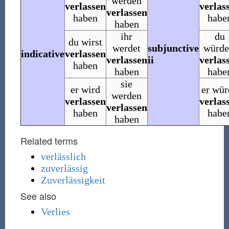
werden
verlassen
verlas
verlassen
haben
habe
haben
ihr
du
du wirst
werdet
subjunctive
würde
indicative
verlassen
verlassen
ii
verlas
haben
haben
habe
sie
er wird
er wür
werden
verlassen
verlas
verlassen
haben
habe
haben
Related terms
verlässlich
zuverlässig
Zuverlässigkeit
See also
Verlies