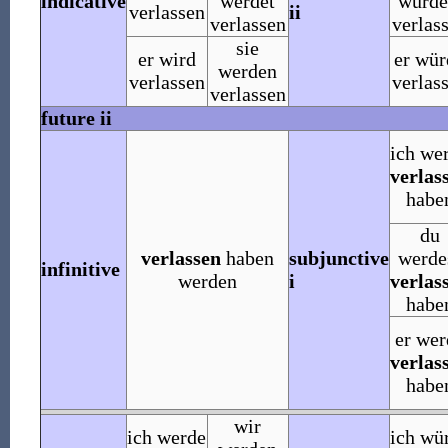
indicative
werdet
würde
verlassen
ii
verlassen
verlas
sie
er wird
er wür
werden
verlassen
verlas
verlassen
future ii
ich we
verlas
habe
du
verlassen
haben
subjunctive
werde
infinitive
werden
i
verlas
habe
er wer
verlas
habe
wir
ich werde
ich wü