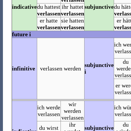
indicative
du hattest
ihr hattet
subjunctive
du hätt
verlassen
verlassen
verlas
er hatte
sie hatten
er hät
verlassen
verlassen
verlas
future i
ich we
verlas
du
subjunctive
infinitive
verlassen werden
werde
i
verlas
er wer
verlas
wir
ich werde
ich wü
werden
verlassen
verlas
verlassen
ihr
du
du wirst
subjunctive