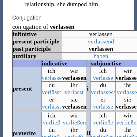
relationship, she dumped him.
Conjugation
conjugation of
verlassen
infinitive
verlassen
present participle
verlassend
past participle
verlassen
auxiliary
haben
indicative
subjunctive
ich
wir
ich
wir
verlasse
verlassen
verlasse
verlass
du
ihr
du
ihr
present
i
verlässt
verlasst
verlassest
verlasse
er
sie
er
sie
verlässt
verlassen
verlasse
verlass
ich
wir
ich
wir
verließ
verließen
verließe
verließe
du
ihr
du
ihr
preterite
ii
verließt
verließt
verließest
verließe