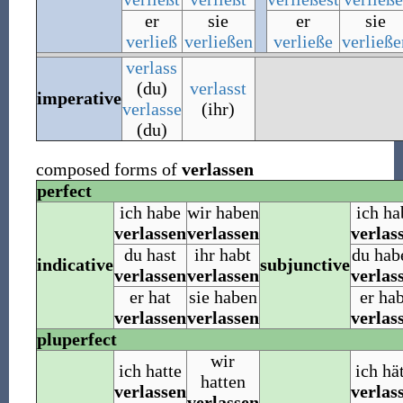
er
sie
er
sie
verließ
verließen
verließe
verließe
verlass
(du)
verlasst
imperative
verlasse
(ihr)
(du)
composed forms of
verlassen
perfect
ich habe
wir haben
ich ha
verlassen
verlassen
verlas
du hast
ihr habt
du hab
indicative
subjunctive
verlassen
verlassen
verlas
er hat
sie haben
er ha
verlassen
verlassen
verlas
pluperfect
wir
ich hatte
ich hä
hatten
verlassen
verlas
verlassen