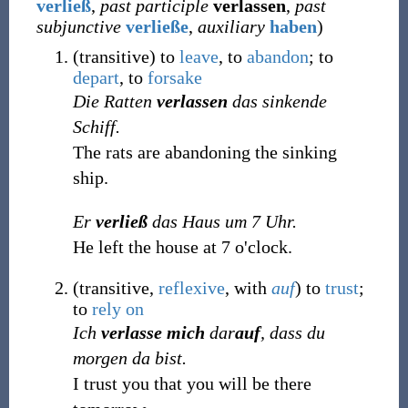
verließ
,
past participle
verlassen
,
past
subjunctive
verließe
,
auxiliary
haben
)
(
transitive
)
to
leave
, to
abandon
; to
depart
, to
forsake
Die Ratten
verlassen
das sinkende
Schiff.
The rats are abandoning the sinking
ship.
Er
verließ
das Haus um 7 Uhr.
He left the house at 7 o'clock.
(
transitive
,
reflexive
,
with
auf
)
to
trust
;
to
rely on
Ich
verlasse mich
dar
auf
, dass du
morgen da bist.
I trust you that you will be there