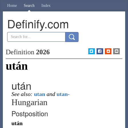
Home
Search
Index
Definify.com
Definition
2026
után
után
See also:
utan
and
utan-
Hungarian
Postposition
után