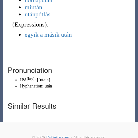
holnapután
miután
utánpótlás
(
Expressions
)
:
egyik a másik után
Pronunciation
(key)
IPA
:
[ˈutaːn]
Hyphenation:
után
Similar Results
© 2026
Definify.com
· All rights reserved.