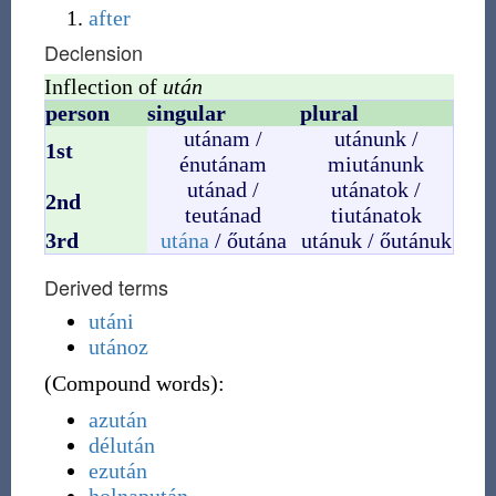
after
Declension
Inflection of
után
person
singular
plural
utánam /
utánunk /
1st
énutánam
miutánunk
utánad /
utánatok /
2nd
teutánad
tiutánatok
3rd
utána
/ őutána
utánuk / őutánuk
Derived terms
utáni
utánoz
(
Compound words
)
:
azután
délután
ezután