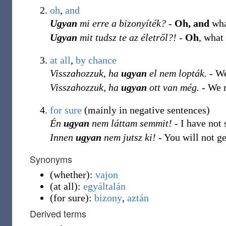
oh
,
and
Ugyan
mi erre a bizonyíték?
-
Oh, and
what
Ugyan
mit tudsz te az életről?!
-
Oh
, what
at all
,
by chance
Visszahozzuk, ha
ugyan
el nem lopták.
- We
Visszahozzuk, ha
ugyan
ott van még.
- We re
for sure
(mainly in negative sentences)
Én
ugyan
nem láttam semmit!
- I have not
Innen
ugyan
nem jutsz ki!
- You will not ge
Synonyms
(
whether
)
:
vajon
(
at all
)
:
egyáltalán
(
for sure
)
:
bizony
,
aztán
Derived terms