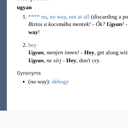
ugyan
**** no
,
no way
,
not at all
(discarding a po
Biztos a kocsmába mentek! - Ők?
Ugyan
!
-
way
!
hey
Ugyan
, menjen innen!
-
Hey
, get along wi
Ugyan
, ne sírj
-
Hey
, don't cry.
Synonyms
(
no way
)
:
dehogy