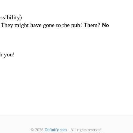
ssibility)
 They might have gone to the pub! Them?
No
th you!
© 2026
Definify.com
· All rights reserved.