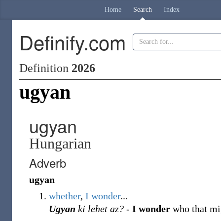
Home
Search
Index
Definify.com
Definition
2026
ugyan
ugyan
Hungarian
Adverb
ugyan
whether
,
I
wonder
...
Ugyan
ki lehet az?
-
I wonder
who that mi