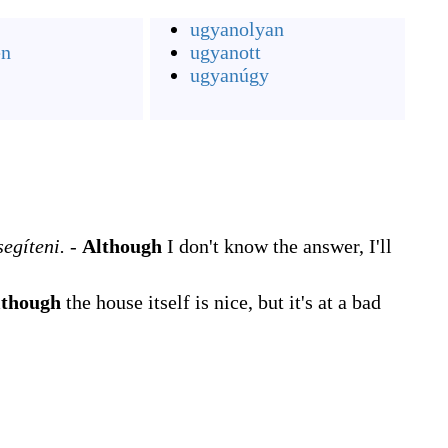
ugyanolyan
en
ugyanott
ugyanúgy
egíteni.
-
Although
I don't know the answer, I'll
lthough
the house itself is nice, but it's at a bad