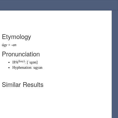
Etymology
úgy
+
-an
Pronunciation
(key)
IPA
:
[ˈuɟɒn]
Hyphenation:
ugyan
Similar Results