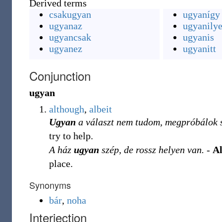
Derived terms
csakugyan
ugyanígy
ugyanaz
ugyanily
ugyancsak
ugyanis
ugyanez
ugyanitt
Conjunction
ugyan
although
,
albeit
Ugyan
a választ nem tudom, megpróbálok s
try to help.
A ház
ugyan
szép, de rossz helyen van.
-
A
place.
Synonyms
bár
,
noha
Interjection