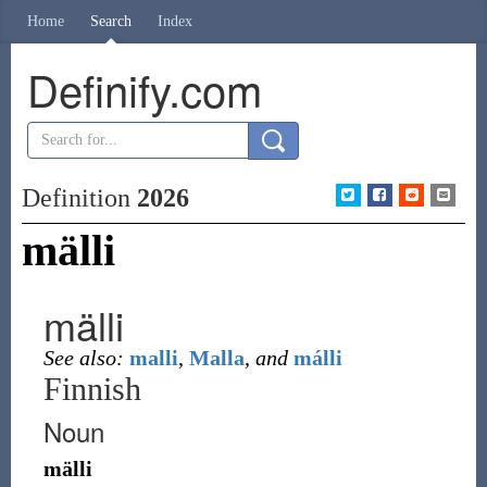
Home
Search
Index
Definify.com
Definition
2026
mälli
mälli
See also:
malli
,
Malla
,
and
málli
Finnish
Noun
mälli