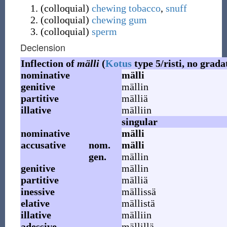
(
colloquial
)
chewing tobacco
,
snuff
(
colloquial
)
chewing gum
(
colloquial
)
sperm
Declension
Inflection of
mälli
(
Kotus
type 5/risti, no grada
nominative
mälli
genitive
mällin
partitive
mälliä
illative
mälliin
singular
nominative
mälli
accusative
nom.
mälli
gen.
mällin
genitive
mällin
partitive
mälliä
inessive
mällissä
elative
mällistä
illative
mälliin
adessive
mällillä