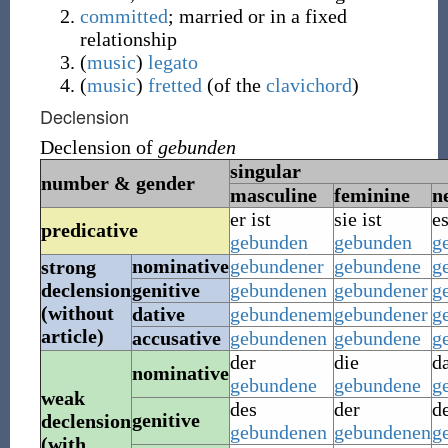
committed
; married or in a fixed
relationship
(
music
)
legato
(
music
)
fretted
(
of the
clavichord
)
Declension
Declension of
gebunden
singular
number & gender
masculine
feminine
n
er ist
sie ist
es
predicative
gebunden
gebunden
g
nominative
gebundener
gebundene
g
strong
declension
genitive
gebundenen
gebundener
g
(without
dative
gebundenem
gebundener
g
article)
accusative
gebundenen
gebundene
g
der
die
d
nominative
gebundene
gebundene
g
weak
des
der
d
genitive
declension
gebundenen
gebundenen
g
(with