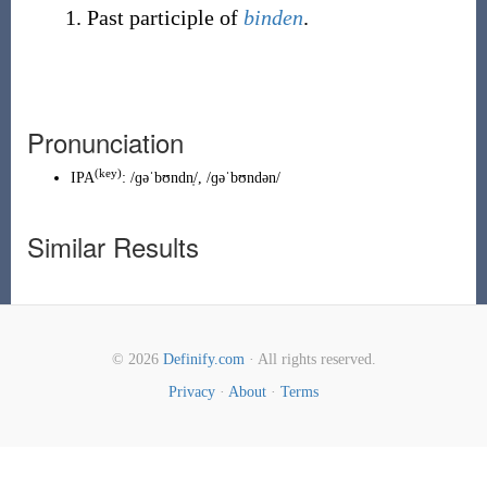
Past participle of
binden
.
Pronunciation
(key)
IPA
:
/ɡəˈbʊndn̩/
,
/ɡəˈbʊndən/
Similar Results
© 2026
Definify.com
· All rights reserved.
Privacy
·
About
·
Terms