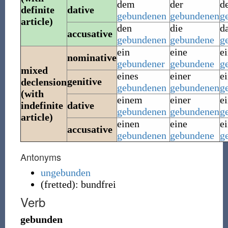
dem
der
d
definite
dative
gebundenen
gebundenen
g
article)
den
die
d
accusative
gebundenen
gebundene
g
ein
eine
e
nominative
gebundener
gebundene
g
mixed
eines
einer
e
genitive
declension
gebundenen
gebundenen
g
(with
einem
einer
e
indefinite
dative
gebundenen
gebundenen
g
article)
einen
eine
e
accusative
gebundenen
gebundene
g
Antonyms
ungebunden
(
fretted
)
:
bundfrei
Verb
gebunden