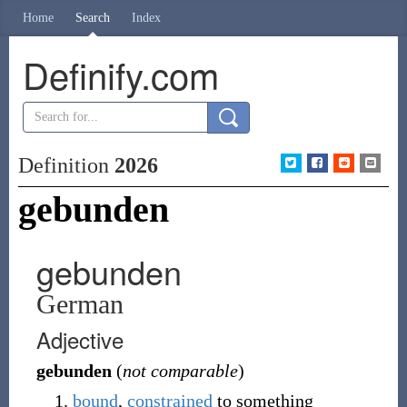
Home
Search
Index
Definify.com
Definition
2026
gebunden
gebunden
German
Adjective
gebunden
(
not comparable
)
bound
,
constrained
to something