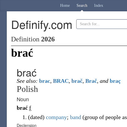
Home
Search
Index
Definify.com
Definition
2026
brać
brać
See also:
brac
,
BRAC
,
brač
,
Brač
,
and
braç
Polish
Noun
brać
f
(
dated
)
company
;
band
(group of people as
Declension