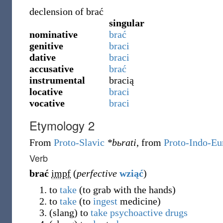
declension of
brać
singular
nominative
brać
genitive
braci
dative
braci
accusative
brać
instrumental
bracią
locative
braci
vocative
braci
Etymology 2
From
Proto-Slavic
*bьrati
, from
Proto-Indo-Eu
Verb
brać
impf
(
perfective
wziąć
)
to
take
(to grab with the hands)
to
take
(to
ingest
medicine)
(
slang
)
to
take
psychoactive
drugs