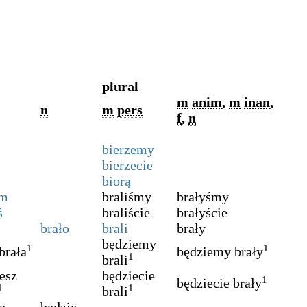
plural
m
anim
,
m
inan
,
n
m
pers
f
,
n
bierzemy
bierzecie
biorą
am
braliśmy
brałyśmy
ś
braliście
brałyście
brało
brali
brały
będziemy
1
1
brała
będziemy brały
1
brali
esz
będziecie
1
będziecie brały
1
1
brali