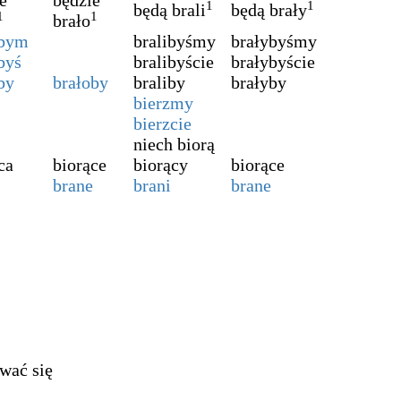
e
będzie
1
1
będą brali
będą brały
1
1
brało
abym
bralibyśmy
brałybyśmy
byś
bralibyście
brałybyście
by
brałoby
braliby
brałyby
bierzmy
bierzcie
niech biorą
ca
biorące
biorący
biorące
brane
brani
brane
wać się