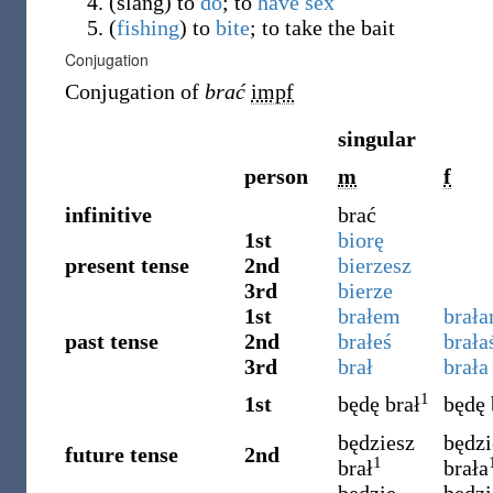
(
slang
)
to
do
; to
have sex
(
fishing
)
to
bite
; to take the bait
Conjugation
Conjugation of
brać
impf
singular
person
m
f
infinitive
brać
1st
biorę
present tense
2nd
bierzesz
3rd
bierze
1st
brałem
brał
past tense
2nd
brałeś
brała
3rd
brał
brała
1
1st
będę brał
będę 
będziesz
będzi
future tense
2nd
1
brał
brała