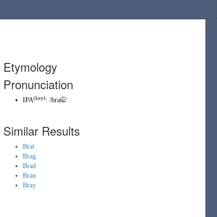
Etymology
Pronunciation
(key)
IPA
:
/brat͡ɕ/
Similar Results
Brat
Brag
Brad
Bran
Bray