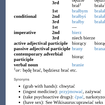
będzie
będzi
3rd
1
brał
brała
1st
brałbym
brał
conditional
2nd
brałbyś
brała
3rd
brałby
brała
1st
—
imperative
2nd
bierz
3rd
niech bierze
active adjectival participle
biorący
biorą
passive adjectival participle
brany
brana
contemporary adverbial
biorąc
participle
verbal noun
branie
1
or:
będę brać, będziesz brać etc.
Synonyms
(
grab with hands
)
:
chwytać
(
ingest medicine
)
:
przyjmować
,
zażywać
(
take psychoactive drugs
)
:
ćpać
,
narkotyzo
(
have sex
)
:
See Wikisaurus:uprawiać seks