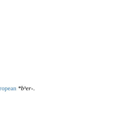
ropean
*bʰer-
.