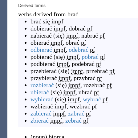
Derived terms
verbs derived from brać
brać się
impf
dobierać
impf
,
dobrać
pf
nabierać
(
się
)
impf
,
nabrać
pf
obierać
impf
,
obrać
pf
odbierać
impf
,
odebrać
pf
pobierać
(
się
)
impf
,
pobrać
pf
podbierać
impf
,
podebrać
pf
przebierać
(
się
)
impf
,
przebrać
pf
przybierać
impf
,
przybrać
pf
rozbierać
(
się
)
impf
,
rozebrać
pf
ubierać
(
się
)
impf
,
ubrać
pf
wybierać
(
się
)
impf
,
wybrać
pf
wzbierać
impf
,
wezbrać
pf
zabierać
impf
,
zabrać
pf
zbierać
impf
,
zebrać
pf
(
noun
)
biorca