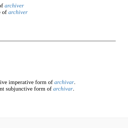
of
archiver
e of
archiver
tive imperative form of
archivar
.
ent subjunctive form of
archivar
.