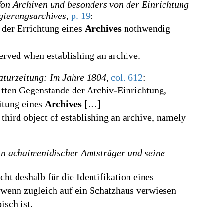
on Archiven und besonders von der Einrichtung
gierungsarchives
,
p.
19
:
 der Errichtung eines
Archives
nothwendig
rved when establishing an archive.
aturzeitung: Im Jahre 1804
,
col.
612
:
itten Gegenstande der Archiv-Einrichtung,
eitung eines
Archives
[
…
]
e third object of establishing an archive, namely
in achaimenidischer Amtsträger und seine
cht deshalb für die Identifikation eines
, wenn zugleich auf ein Schatzhaus verwiesen
isch ist.