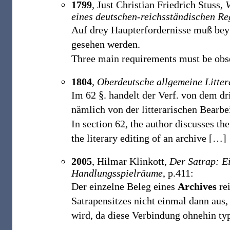
1799
, Just Christian Friedrich Stuss,
V
eines deutschen-reichsständischen Re
Auf drey Haupterfordernisse muß bey
gesehen werden.
Three main requirements must be obse
1804
,
Oberdeutsche allgemeine Litter
Im 62 §. handelt der Verf. von dem dr
nämlich von der litterarischen Bearb
In section 62, the author discusses th
the literary editing of an archive
[
…
]
2005
, Hilmar Klinkott,
Der Satrap: E
Handlungsspielräume
, p.411:
Der einzelne Beleg eines
Archives
rei
Satrapensitzes nicht einmal dann aus
wird, da diese Verbindung ohnehin typ