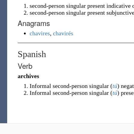
second-person singular present indicative 
second-person singular present subjunctiv
Anagrams
chavires
,
chavirés
Spanish
Verb
archives
Informal second-person singular (
tú
) nega
Informal second-person singular (
tú
) pres