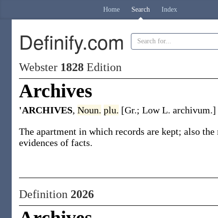
Home
Search
Index
Definify.com
Webster
1828
Edition
Archives
'ARCHIVES
,
Noun.
plu.
[Gr.; Low L. archivum.]
The apartment in which records are kept; also the
evidences of facts.
Definition
2026
Archives