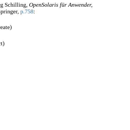
rg Schilling,
OpenSolaris für Anwender,
Springer,
p.758
:
reate)
t)