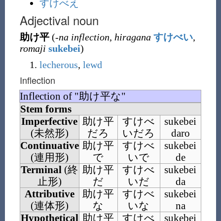
すけべえ
Adjectival noun
助け平
(
-na inflection
,
hiragana
すけべい
,
romaji
sukebei
)
lecherous
,
lewd
Inflection
Inflection of "助け平な"
Stem forms
Imperfective
助け平
すけべ
sukebei
(
未然形
)
だろ
いだろ
daro
Continuative
助け平
すけべ
sukebei
(
連用形
)
で
いで
de
Terminal
(
終
助け平
すけべ
sukebei
止形
)
だ
いだ
da
Attributive
助け平
すけべ
sukebei
(
連体形
)
な
いな
na
Hypothetical
助け平
すけべ
sukebei