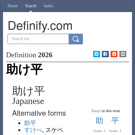
Home
Search
Index
Definify.com
Definition
2026
助け平
助け平
Japanese
Alternative forms
Kanji
in this term
助
平
助平
すけべ
,
スケベ
Grade: 3
Grade: 3