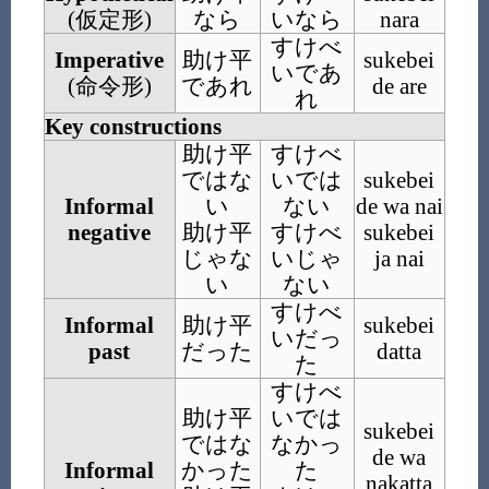
(
仮定形
)
なら
いなら
nara
すけべ
Imperative
助け平
sukebei
いであ
(
命令形
)
であれ
de are
れ
Key constructions
助け平
すけべ
ではな
いでは
sukebei
Informal
い
ない
de wa nai
negative
助け平
すけべ
sukebei
じゃな
いじゃ
ja nai
い
ない
すけべ
Informal
助け平
sukebei
いだっ
past
だった
datta
た
すけべ
助け平
いでは
sukebei
ではな
なかっ
de wa
Informal
かった
た
nakatta