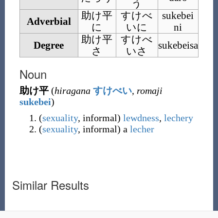
う
助け平
すけべ
sukebei
Adverbial
に
いに
ni
助け平
すけべ
Degree
sukebeisa
さ
いさ
Noun
助け平
(
hiragana
すけべい
,
romaji
sukebei
)
(
sexuality
,
informal
)
lewdness
,
lechery
(
sexuality
,
informal
)
a
lecher
Similar Results