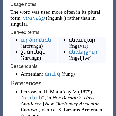
Usage notes
The word was used more often in its plural
form
ռնգունք
(
ṙngunkʿ
)
rather than in
singular.
Derived terms
արծռունգն
ռնգավար
(
arcṙungn
)
(
ṙngavar
)
շնռունգն
ռնգեղջիւր
(
šnṙungn
)
(
ṙngełǰiwr
)
Descendants
Armenian:
ռունգ
(
ṙung
)
References
Petrosean, H. Matatʿeay V.
(1879),
“
ռունգն
”, in
Nor Baṙagirkʿ Hay-
Angliarēn
[
New Dictionary Armenian–
English
], Venice
:
S. Lazarus Armenian
Academy