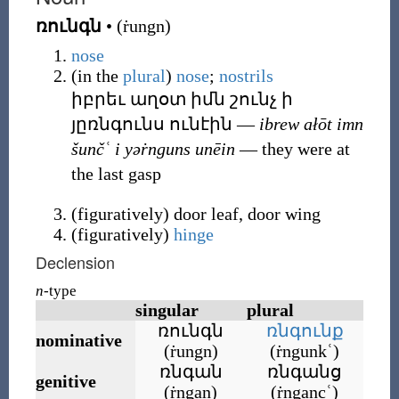
ռունգն
•
(
ṙungn
)
nose
(
in the
plural
)
nose
;
nostrils
իբրեւ աղօտ իմն շունչ ի
յըռնգունս ունէին
―
ibrew ałōt imn
šunčʿ i yəṙnguns unēin
― they were at
the last gasp
(
figuratively
)
door leaf, door wing
(
figuratively
)
hinge
Declension
n
-type
singular
plural
ռունգն
ռնգունք
nominative
(
ṙungn
)
(
ṙngunkʿ
)
ռնգան
ռնգանց
genitive
(
ṙngan
)
(
ṙngancʿ
)