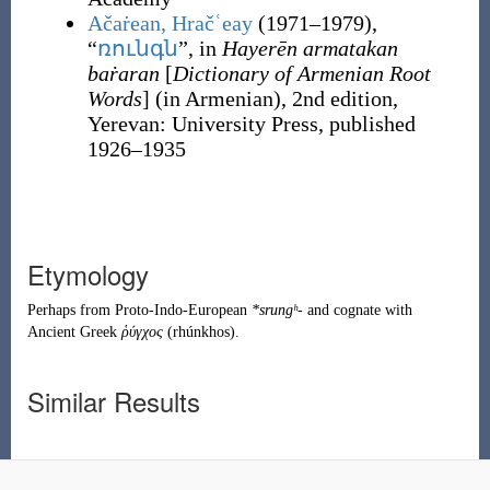
Ačaṙean, Hračʿeay
(1971–1979),
“
ռունգն
”, in
Hayerēn armatakan
baṙaran
[
Dictionary of Armenian Root
Words
]
(in Armenian), 2nd edition,
Yerevan
:
University Press, published
1926–1935
Etymology
Perhaps from
Proto-Indo-European
*srungʰ-
and cognate with
Ancient Greek
ῥύγχος
(
rhúnkhos
)
.
Similar Results