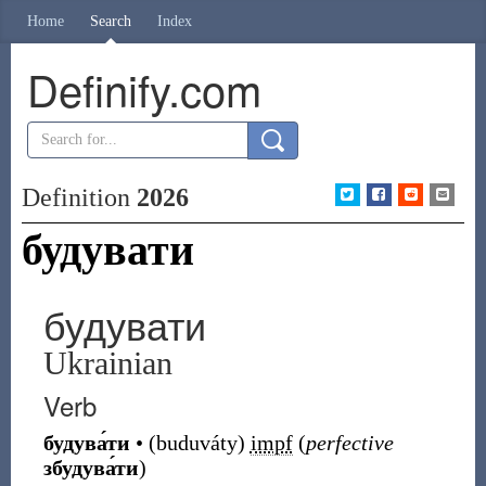
Home
Search
Index
Definify.com
Definition
2026
будувати
будувати
Ukrainian
Verb
будува́ти
•
(
buduváty
)
impf
(
perfective
збудува́ти
)