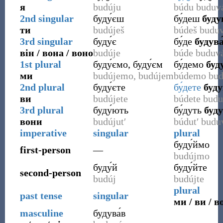
я
budúju
búdu buduv
2nd singular
буду́єш
бу́деш
буду
ти
budúješ
búdeš budu
3rd singular
буду́є
бу́де
будува
він / вона / воно
budúje
búde buduv
1st plural
буду́ємо, буду́єм
бу́демо
буд
ми
budújemo, budújem
búdemo bud
2nd plural
буду́єте
бу́дете
буду
ви
budújete
búdete budu
3rd plural
буду́ють
бу́дуть
буду
вони
budújutʹ
búdutʹ budu
imperative
singular
plural
буду́ймо
first-person
—
budújmo
буду́й
буду́йте
second-person
budúj
budújte
plural
past tense
singular
ми / ви / в
masculine
будува́в