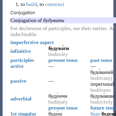
to
build
, to
construct
Conjugation
Conjugation of
будувати
For declension of participles, see their entries. Ad
indeclinable.
imperfective aspect
будува́ти
infinitive
buduváty
participles
present tense
past tense
active
—
—
будо́ваний
budóvanyj
passive
—
impersonal
budóvano
буду́ючи
будува́вши
adverbial
budújučy
buduvávšy
present tense
future tens
1st singular
буду́ю
бу́ду
будува