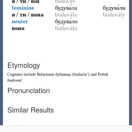
я / ти / він
buduváv
feminine
будува́ла
будува́ли
я / ти / вона
buduvála
buduvály
neuter
будува́ло
воно
buduválo
Etymology
Cognates include Belarusian
будаваць
(
budavácʹ
)
and Polish
budować
.
Pronunciation
Similar Results