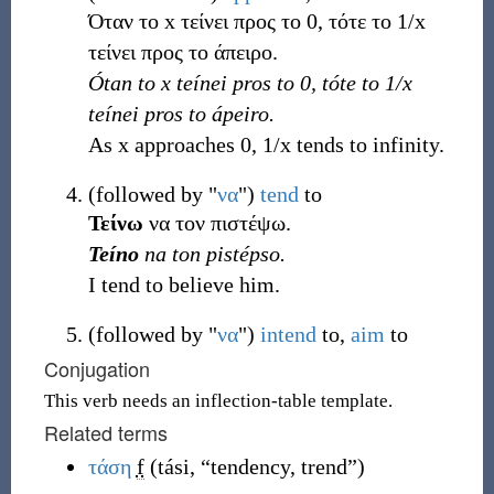
Όταν το x τείνει προς το 0, τότε το 1/x
τείνει προς το άπειρο.
Ótan to x teínei pros to 0, tóte to 1/x
teínei pros to ápeiro.
As x approaches 0, 1/x tends to infinity.
(
followed by "
να
"
)
tend
to
Τείνω
να τον πιστέψω.
Teíno
na ton pistépso.
I tend to believe him.
(
followed by "
να
"
)
intend
to,
aim
to
Conjugation
This verb needs an inflection-table template.
Related terms
τάση
f
(
tási
,
“
tendency, trend
”
)