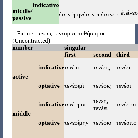
indicative
middle/
ἐτείνε
ἐτεινόμην
ἐτείνου
ἐτείνετο
passive
Future:
τενέω
,
τενέομαι
,
ταθήσομαι
(Uncontracted)
number
singular
first
second
third
indicative
τενέω
τενέεις
τενέει
active
optative
τενέοιμῐ
τενέοις
τενέοι
τενέῃ
,
indicative
τενέομαι
τενέεται
τενέει
middle
optative
τενεοίμην
τενέοιο
τενέοιτο