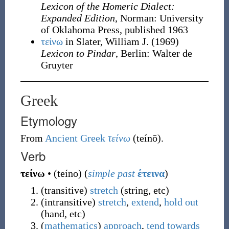
Lexicon of the Homeric Dialect:
Expanded Edition
, Norman
:
University
of Oklahoma Press, published 1963
τείνω
in Slater, William J.
(1969)
Lexicon to Pindar
, Berlin
:
Walter de
Gruyter
Greek
Etymology
From
Ancient Greek
τείνω
(
teínō
)
.
Verb
τείνω
•
(
teíno
)
(
simple past
έτεινα
)
(
transitive
)
stretch
(
string, etc
)
(
intransitive
)
stretch
,
extend
,
hold out
(
hand, etc
)
(
mathematics
)
approach
,
tend
towards