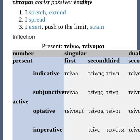
τέταμαι
aorist passive:
ἐτάθην
I
stretch
,
extend
I
spread
I
exert
, push to the limit,
strain
Inflection
Present:
τείνω
,
τείνομαι
number
singular
dua
present
first
second
third
sec
indicative
τείνω
τείνεις
τείνει
τείν
subjunctive
τείνω
τείνῃς
τείνῃ
τείν
active
optative
τείνοιμῐ
τείνοις
τείνοι
τείν
imperative
τεῖνε
τεινέτω
τείν