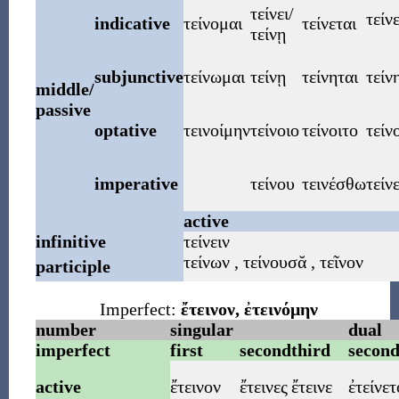
τείνει/
τείν
indicative
τείνομαι
τείνεται
τείνῃ
subjunctive
τείνωμαι
τείνῃ
τείνηται
τείν
middle/
passive
optative
τεινοίμην
τείνοιο
τείνοιτο
τείν
imperative
τείνου
τεινέσθω
τείν
active
infinitive
τείνειν
τείνων
,
τείνουσᾰ
,
τεῖνον
participle
Imperfect:
ἔτεινον
,
ἐτεινόμην
number
singular
dual
imperfect
first
second
third
secon
active
ἔτεινον
ἔτεινες
ἔτεινε
ἐτείνετ