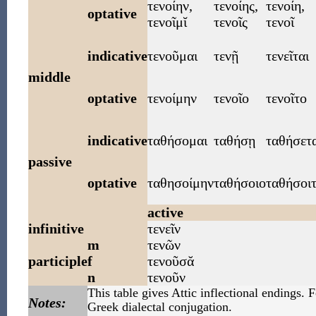
τενοίην
,
τενοίης
,
τενοίη
,
optative
τενοῖμῐ
τενοῖς
τενοῖ
indicative
τενοῦμαι
τενῇ
τενεῖται
middle
optative
τενοίμην
τενοῖο
τενοῖτο
indicative
ταθήσομαι
ταθήσῃ
ταθήσετα
passive
optative
ταθησοίμην
ταθήσοιο
ταθήσοι
active
infinitive
τενεῖν
m
τενῶν
participle
f
τενοῦσᾰ
n
τενοῦν
This table gives Attic inflectional endings. 
Notes:
Greek dialectal conjugation.