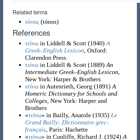
Related terms
τόνος
(
tónos
)
References
τείνω
in Liddell & Scott
(1940)
A
Greek–English Lexicon
, Oxford
:
Clarendon Press
τείνω
in Liddell & Scott
(1889)
An
Intermediate Greek–English Lexicon
,
New York
:
Harper & Brothers
τείνω
in Autenrieth, Georg
(1891)
A
Homeric Dictionary for Schools and
Colleges
, New York
:
Harper and
Brothers
«
τείνω
» in Bailly, Anatole
(1935)
Le
Grand Bailly: Dictionnaire grec-
français
, Paris
:
Hachette
«
τείνω
» in Cunliffe, Richard J.
(1924)
A