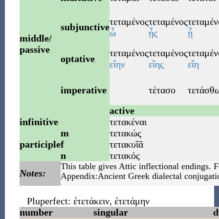
τεταμένος
τεταμένος
τεταμέν
subjunctive
ὦ
ᾖς
ᾖ
middle/
passive
τεταμένος
τεταμένος
τεταμέν
optative
εἴην
εἴης
εἴη
imperative
τέτασο
τετάσθ
active
infinitive
τετακέναι
m
τετακώς
participle
f
τετακυῖᾰ
n
τετακός
This table gives Attic inflectional endings. F
Notes:
Appendix:Ancient Greek dialectal conjugati
Pluperfect:
ἐτετάκειν
,
ἐτετάμην
number
singular
d