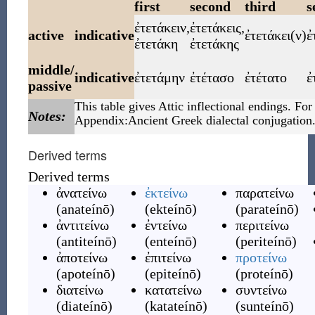
first
second
third
s
ἐτετάκειν
,
ἐτετάκεις
,
active
indicative
ἐτετάκει
(
ν
)
ἐ
ἐτετάκη
ἐτετάκης
middle/
indicative
ἐτετάμην
ἐτέτασο
ἐτέτατο
ἐ
passive
This table gives Attic inflectional endings. For
Notes:
Appendix:Ancient Greek dialectal conjugation
Derived terms
Derived terms
ἀνατείνω
ἐκτείνω
παρατείνω
(
anateínō
)
(
ekteínō
)
(
parateínō
)
ἀντιτείνω
ἐντείνω
περιτείνω
(
antiteínō
)
(
enteínō
)
(
periteínō
)
ἀποτείνω
ἐπιτείνω
προτείνω
(
apoteínō
)
(
epiteínō
)
(
proteínō
)
διατείνω
κατατείνω
συντείνω
(
diateínō
)
(
katateínō
)
(
sunteínō
)