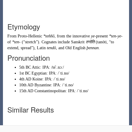
Etymology
From
Proto-Hellenic
*teňňō
, from the innovative
ye
-present
*ten-ye-
of
*ten-
(
“
stretch
”
)
. Cognates include Sanskrit
तनोति
(
tanóti
,
“
to
extend, spread
”
)
, Latin
tendō
, and Old English
þennan
.
Pronunciation
5th BC Attic
: IPA:
/te᷄ː.nɔː/
1st BC Egyptian
: IPA:
/ˈti.no/
4th AD Koine
: IPA:
/ˈti.no/
10th AD Byzantine
: IPA:
/ˈti.no/
15th AD Constantinopolitan
: IPA:
/ˈti.no/
Similar Results