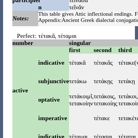
participle
f
τείνᾱσᾰ
n
τεῖνᾰν
This table gives Attic inflectional endings. F
Notes:
Appendix:Ancient Greek dialectal conjugati
Perfect:
τέτακᾰ
,
τέταμαι
number
singular
first
second
third
indicative
τέτακᾰ
τέτακᾰς
τέτακε
(
subjunctive
τετάκω
τετάκῃς
τετάκῃ
active
τετάκοιμῐ
,
τετάκοις
,
τετάκοι
,
optative
τετακοίην
τετακοίης
τετακοί
imperative
τέτακε
τετακέτ
indicative
τέταμαι
τέτασαι
τέταται