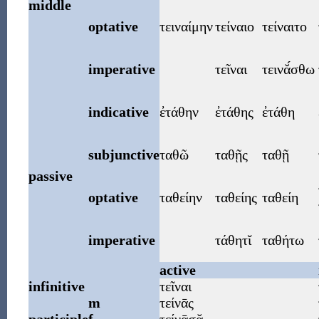
middle
optative
τειναίμην
τείναιο
τείναιτο
imperative
τεῖναι
τεινᾰ́σθω
indicative
ἐτάθην
ἐτάθης
ἐτάθη
subjunctive
ταθῶ
ταθῇς
ταθῇ
passive
optative
ταθείην
ταθείης
ταθείη
imperative
τάθητῐ
ταθήτω
active
infinitive
τεῖναι
m
τείνᾱς