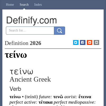
Home
Search
Index
Definify.com
Definition
2026
τείνω
τείνω
Ancient Greek
Verb
τείνω
•
(
teínō
)
future:
τενῶ
aorist:
ἔτεινα
perfect active:
τέτακα
perfect mediopassive: