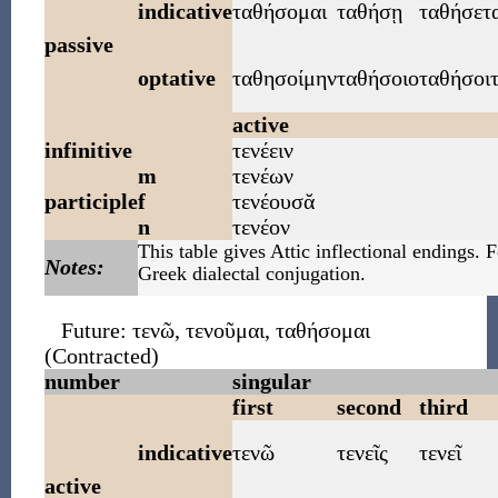
indicative
ταθήσομαι
ταθήσῃ
ταθήσετα
passive
optative
ταθησοίμην
ταθήσοιο
ταθήσοι
active
infinitive
τενέειν
m
τενέων
participle
f
τενέουσᾰ
n
τενέον
This table gives Attic inflectional endings. 
Notes:
Greek dialectal conjugation.
Future:
τενῶ
,
τενοῦμαι
,
ταθήσομαι
(Contracted)
number
singular
first
second
third
indicative
τενῶ
τενεῖς
τενεῖ
active