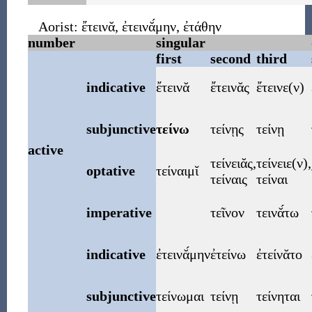
Aorist:
ἔτεινᾰ
,
ἐτεινᾰ́μην
,
ἐτάθην
number
singular
first
second
third
indicative
ἔτεινᾰ
ἔτεινᾰς
ἔτεινε
(
ν
)
subjunctive
τείνω
τείνῃς
τείνῃ
active
τείνειᾰς
,
τείνειε
(
ν
),
optative
τείναιμῐ
τείναις
τείναι
imperative
τεῖνον
τεινᾰ́τω
indicative
ἐτεινᾰ́μην
ἐτείνω
ἐτείνᾰτο
subjunctive
τείνωμαι
τείνῃ
τείνηται