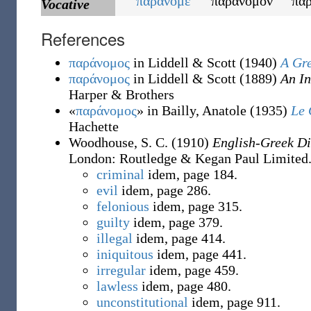
παράνομε
παράνομον
πα
Vocative
References
παράνομος
in Liddell & Scott
(1940)
A Gr
παράνομος
in Liddell & Scott
(1889)
An In
Harper & Brothers
«
παράνομος
» in Bailly, Anatole
(1935)
Le 
Hachette
Woodhouse, S. C.
(1910)
English-Greek Di
London
:
Routledge & Kegan Paul Limited
criminal
idem, page 184.
evil
idem, page 286.
felonious
idem, page 315.
guilty
idem, page 379.
illegal
idem, page 414.
iniquitous
idem, page 441.
irregular
idem, page 459.
lawless
idem, page 480.
unconstitutional
idem, page 911.