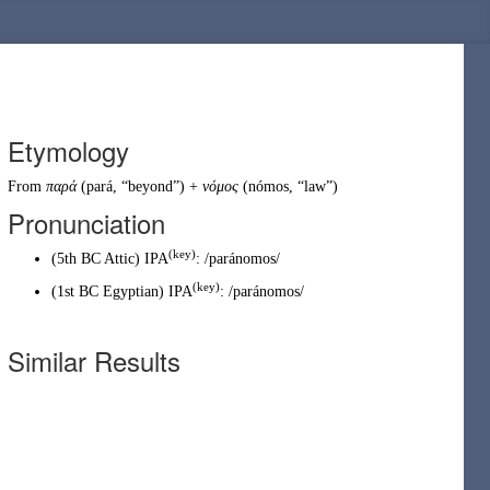
Etymology
From
παρά
(
pará
,
“
beyond
”
)
+
νόμος
(
nómos
,
“
law
”
)
Pronunciation
(
key
)
(
5th BC Attic
)
IPA
:
/paránomos/
(
key
)
(
1st BC Egyptian
)
IPA
:
/paránomos/
Similar Results