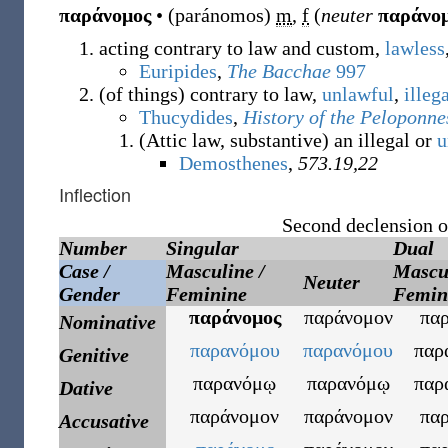
παράνομος
•
(
paránomos
)
m
,
f
(
neuter
παράνο
acting contrary to law and custom,
lawless
Euripides
,
The Bacchae
997
(
of things
)
contrary to law,
unlawful
,
illeg
Thucydides
,
History of the Peloponn
(
Attic law
,
substantive
)
an illegal or
u
Demosthenes
,
573.19,22
Inflection
Second declension 
Number
Singular
Dual
Case /
Masculine /
Mascul
Neuter
Gender
Feminine
Femin
παράνομος
παράνομον
πα
Nominative
παρανόμου
παρανόμου
παρ
Genitive
παρανόμῳ
παρανόμῳ
παρ
Dative
παράνομον
παράνομον
πα
Accusative