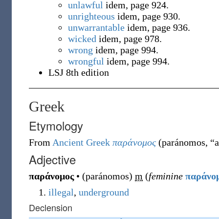
unlawful
idem, page 924.
unrighteous
idem, page 930.
unwarrantable
idem, page 936.
wicked
idem, page 978.
wrong
idem, page 994.
wrongful
idem, page 994.
LSJ 8th edition
Greek
Etymology
From
Ancient Greek
παράνομος
(
paránomos
,
“
a
Adjective
παράνομος
•
(
paránomos
)
m
(
feminine
παράνο
illegal
,
underground
Declension