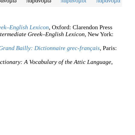
ρανόμω
παρανόμω
παράνομοι
παράνομα
eek–English Lexicon
, Oxford
:
Clarendon Press
termediate Greek–English Lexicon
, New York
:
Grand Bailly: Dictionnaire grec-français
, Paris
:
ctionary: A Vocabulary of the Attic Language
,
.