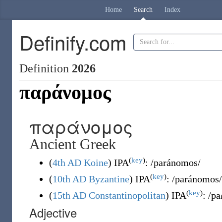
Home
Search
Index
Definify.com
Definition
2026
παράνομος
παράνομος
Ancient Greek
(
key
)
(
4th AD Koine
)
IPA
:
/paránomos/
(
key
)
(
10th AD Byzantine
)
IPA
:
/paránomos/
(
key
)
(
15th AD Constantinopolitan
)
IPA
:
/pa
Adjective