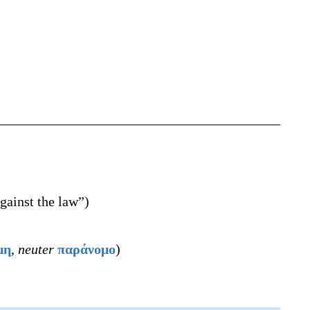
gainst the law
”
)
μη
,
neuter
παράνομο
)