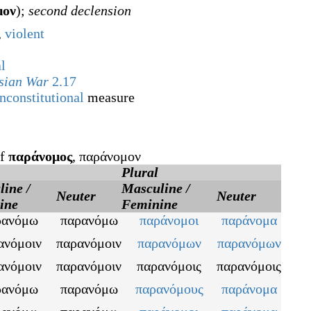
μον
)
;
second declension
,
violent
al
esian War
2.17
nconstitutional
measure
of
παράνομος
,
παράνομον
Plural
ine /
Masculine /
Neuter
Neuter
ine
Feminine
ρανόμω
παρανόμω
παράνομοι
παράνομα
ανόμοιν
παρανόμοιν
παρανόμων
παρανόμων
ανόμοιν
παρανόμοιν
παρανόμοις
παρανόμοις
ρανόμω
παρανόμω
παρανόμους
παράνομα