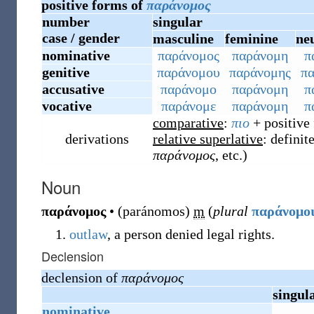
positive forms of
παράνομος
number
singular
case / gender
masculine
feminine
ne
nominative
παράνομος
παράνομη
π
genitive
παράνομου
παράνομης
π
accusative
παράνομο
παράνομη
π
vocative
παράνομε
παράνομη
π
comparative
:
πιο
+ positive
derivations
relative superlative
: definit
παράνομος
, etc.)
Noun
παράνομος
•
(
paránomos
)
m
(
plural
παράνομο
outlaw
, a person denied legal rights.
Declension
declension of
παράνομος
singul
nominative