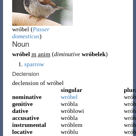
wróbel (
Passer
domesticus
)
Noun
wróbel
m
anim
(
diminutive
wróbelek
)
sparrow
Declension
declension of
wróbel
singular
plur
nominative
wróbel
wrób
genitive
wróbla
wrób
dative
wróblowi
wró
accusative
wróbla
wrób
instrumental
wróblem
wrób
locative
wróblu
wrób