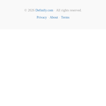
© 2026
Definify.com
· All rights reserved.
Privacy
·
About
·
Terms