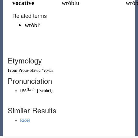
vocative
wróblu
wrób
Related terms
wróbli
Etymology
From
Proto-Slavic
*vorbь
.
Pronunciation
(key)
IPA
:
[ˈvrubɛl]
Similar Results
Rebel