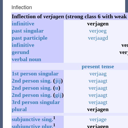
Inflection
Inflection of
verjagen
(strong class 6 with weak 
infinitive
verjagen
past
singular
verjoeg
past
participle
verjaagd
infinitive
ve
gerund
ver
verbal noun
present tense
1st
person
singular
verjaag
2nd
person
sing.
(
jij
)
verjaagt
2nd
person
sing.
(
u
)
verjaagt
2nd
person
sing.
(
gij
)
verjaagt
3rd
person
singular
verjaagt
plural
verjagen
1
subjunctive
sing.
verjage
1
subjunctive
plur.
verjagen