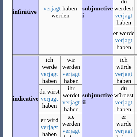
du
verjagt
haben
subjunctive
werdest
infinitive
werden
i
verjagt
haben
er werde
verjagt
haben
ich
wir
ich
werde
werden
würde
verjagt
verjagt
verjagt
haben
haben
haben
ihr
du
du wirst
werdet
subjunctive
würdest
indicative
verjagt
verjagt
ii
verjagt
haben
haben
haben
sie
er
er wird
werden
würde
verjagt
verjagt
verjagt
haben