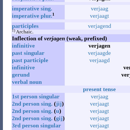
imperative
sing.
verjaag
1
imperative
plur.
verjaagt
participles
verjagend
1)
Archaic.
Inflection of
verjagen
(weak, prefixed)
infinitive
verjagen
past
singular
verjaagde
past
participle
verjaagd
infinitive
ve
gerund
ver
verbal noun
present tense
1st
person
singular
verjaag
2nd
person
sing.
(
jij
)
verjaagt
2nd
person
sing.
(
u
)
verjaagt
2nd
person
sing.
(
gij
)
verjaagt
3rd
person
singular
verjaagt