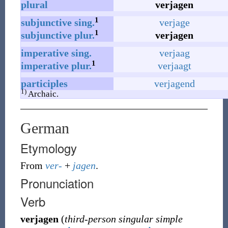
plural
verjagen
1
subjunctive
sing.
verjage
1
subjunctive
plur.
verjagen
imperative
sing.
verjaag
1
imperative
plur.
verjaagt
participles
verjagend
1)
Archaic.
German
Etymology
From
ver-
+
jagen
.
Pronunciation
Verb
verjagen
(
third-person singular simple