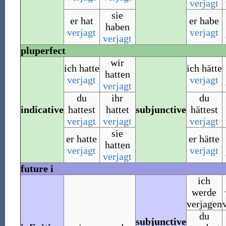
verjagt
sie
er hat
er habe
haben
verjagt
verjagt
verjagt
pluperfect
wir
ich hatte
ich hätte
hatten
verjagt
verjagt
verjagt
du
ihr
du
indicative
hattest
hattet
subjunctive
hättest
verjagt
verjagt
verjagt
sie
er hatte
er hätte
hatten
verjagt
verjagt
verjagt
future i
ich
werde
verjagen
du
subjunctive