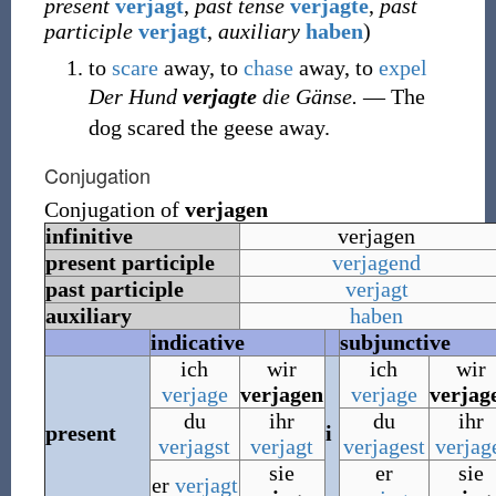
present
verjagt
,
past tense
verjagte
,
past
participle
verjagt
,
auxiliary
haben
)
to
scare
away, to
chase
away, to
expel
Der Hund
verjagte
die Gänse.
― The
dog scared the geese away.
Conjugation
Conjugation of
verjagen
infinitive
verjagen
present participle
verjagend
past participle
verjagt
auxiliary
haben
indicative
subjunctive
ich
wir
ich
wir
verjage
verjagen
verjage
verjag
du
ihr
du
ihr
present
i
verjagst
verjagt
verjagest
verjag
sie
er
sie
er
verjagt