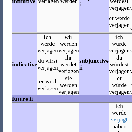
infinitive
verjagen werden
werdest
i
verjagen
er werde
verjagen
ich
wir
ich
werde
werden
würde
verjagen
verjagen
verjagen
ihr
du
du wirst
subjunctive
indicative
werdet
würdest
verjagen
ii
verjagen
verjagen
sie
er
er wird
werden
würde
verjagen
verjagen
verjagen
future ii
ich
werde
verjagt
haben