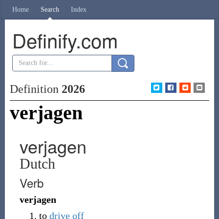
Home
Search
Index
Definify.com
Definition
2026
verjagen
verjagen
Dutch
Verb
verjagen
to
drive off