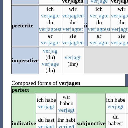
verjagen
verjage
verjag
ich
wir
ich
wir
verjagte
verjagten
verjagte
verjagt
du
ihr
du
ihr
preterite
ii
verjagtest
verjagtet
verjagtest
verjagt
er
sie
er
sie
verjagte
verjagten
verjagte
verjagt
verjag
(du)
verjagt
imperative
verjage
(ihr)
(du)
Composed forms of
verjagen
perfect
wir
ich habe
ich habe
haben
verjagt
verjagt
verjagt
du
du hast
ihr habt
indicative
subjunctive
habest
verjagt
verjagt