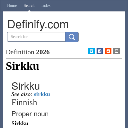
Home
Search
Index
Definify.com
Definition
2026
Sirkku
Sirkku
See also:
sirkku
Finnish
Proper noun
Sirkku