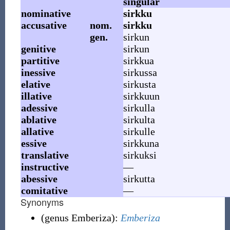
singular
nominative
sirkku
accusative
nom.
sirkku
gen.
sirkun
genitive
sirkun
partitive
sirkkua
inessive
sirkussa
elative
sirkusta
illative
sirkkuun
adessive
sirkulla
ablative
sirkulta
allative
sirkulle
essive
sirkkuna
translative
sirkuksi
instructive
—
abessive
sirkutta
comitative
—
Synonyms
(
genus Emberiza
)
:
Emberiza