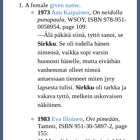
A female
given name
.
1973
Anu Kaipainen
,
On neidolla
punapaula
, WSOY, ISBN 978-951-
0058954, page 109:
―Älä päkätä siinä, tyttö sanoi, se
Sirkku
. Se oli todella hänen
nimensä, vaikka sopi varsin
huonosti hänelle, mutta eiväthän
vanhemmat olleet nimeä
antaessaan tienneet miten jyry
lapsesta tulisi.
Sirkku
oli tarkka ja
vakava tyttö, melkein uskovaisen
näköinen.
1983
Eva Illoinen
,
Ovi pimeään
,
Tammi, ISBN 951-30-5897-2, page
155: