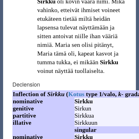
Sirkku
oli kovin väärä nimi. Mikä
vahinko, etteivät ihmiset voineet
etukäteen tietää miltä heidän
lapsensa tulevat näyttämään ja
sitten antoivat niille ihan vääriä
nimiä. Maria sen olisi pitänyt,
Maria tämä oli, kapeat kasvot ja
tumma tukka, ei mikään
Sirkku
voinut näyttää tuollaiselta.
Declension
Inflection of
Sirkku
(
Kotus
type 1/valo,
k-
grada
nominative
Sirkku
genitive
Sirkun
partitive
Sirkkua
illative
Sirkkuun
singular
nominative
Sirkku