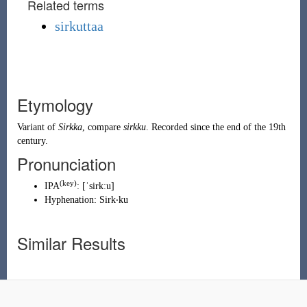
Related terms
sirkuttaa
Etymology
Variant of
Sirkka
, compare
sirkku
. Recorded since the end of the 19th
century.
Pronunciation
(
key
)
IPA
:
[ˈsirkːu]
Hyphenation:
Sirk‧ku
Similar Results