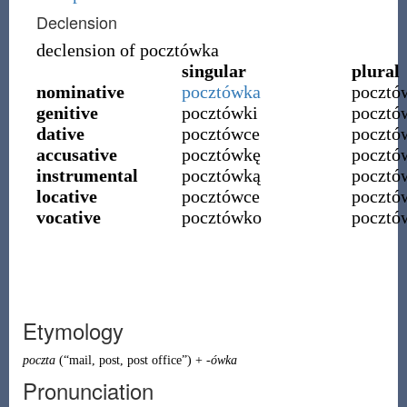
Declension
declension of
pocztówka
singular
plural
nominative
pocztówka
pocztó
genitive
pocztówki
pocztó
dative
pocztówce
poczt
accusative
pocztówkę
pocztó
instrumental
pocztówką
pocztó
locative
pocztówce
pocztó
vocative
pocztówko
pocztó
Etymology
poczta
(
“
mail, post, post office
”
)
+
-ówka
Pronunciation