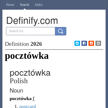
Home
Search
Index
Definify.com
Definition
2026
pocztówka
pocztówka
Polish
Noun
pocztówka
f
postcard