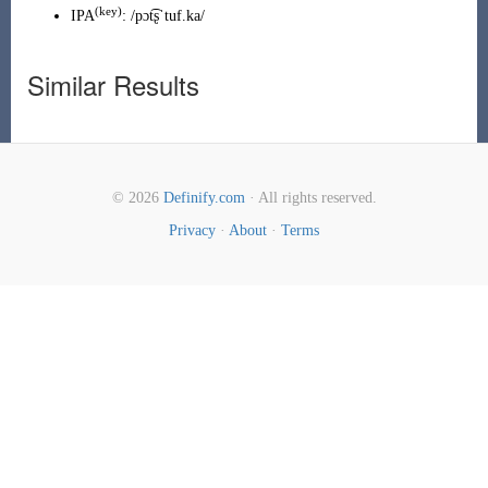
(key)
IPA
:
/pɔt͡ʂˈtuf.ka/
Similar Results
© 2026
Definify.com
· All rights reserved.
Privacy
·
About
·
Terms