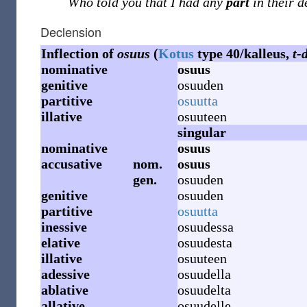
Who told you that I had any
part
in their d
Declension
Inflection of
osuus
(
Kotus
type 40/kalleus,
t-
nominative
osuus
genitive
osuuden
partitive
osuutta
illative
osuuteen
singular
nominative
osuus
accusative
nom.
osuus
gen.
osuuden
genitive
osuuden
partitive
osuutta
inessive
osuudessa
elative
osuudesta
illative
osuuteen
adessive
osuudella
ablative
osuudelta
allative
osuudelle