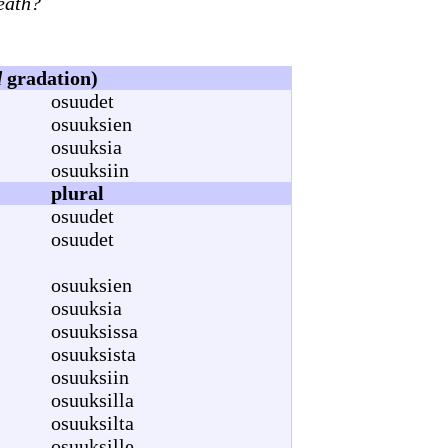
eath?
d
gradation)
osuudet
osuuksien
osuuksia
osuuksiin
plural
osuudet
osuudet
osuuksien
osuuksia
osuuksissa
osuuksista
osuuksiin
osuuksilla
osuuksilta
osuuksille