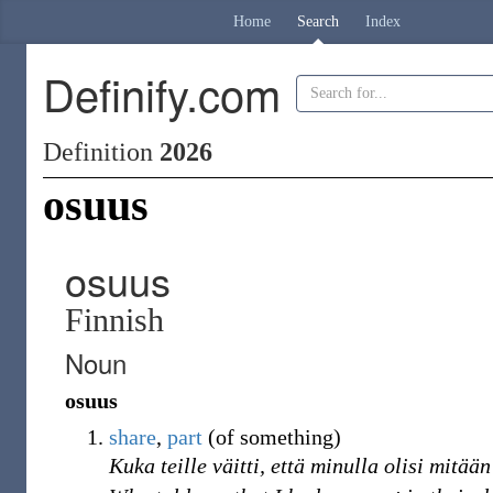
Home
Search
Index
Definify.com
Definition
2026
osuus
osuus
Finnish
Noun
osuus
share
,
part
(of something)
Kuka teille väitti, että minulla olisi mitää