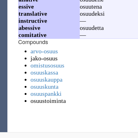
essive
osuutena
translative
osuudeksi
instructive
—
abessive
osuudetta
comitative
—
Compounds
arvo-osuus
jako-osuus
omistusosuus
osuuskassa
osuuskauppa
osuuskunta
osuuspankki
osuustoiminta