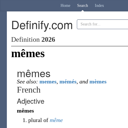
Home
Search
Index
Definify.com
Definition
2026
mêmes
mêmes
See also:
memes
,
mémés
,
and
mèmes
French
Adjective
mêmes
plural of
même