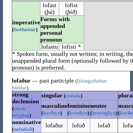
lofast
lofist
(
þú
)
(
þið
)
Forms with
imperative
appended
(
boðháttur
)
personal
pronoun
lofastu
lofisti *
* Spoken form, usually not written; in writing, th
unappended plural form (optionally followed by th
pronoun) is preferred.
lofaður
— past participle
(
lýsingarháttur
þátíðar
)
strong
singular
plura
(
eintala
)
declension
masculine
feminine
neuter
mascu
(
sterk
(
karlkyn
)
(
kvenkyn
)
(
hvorugkyn
)
(
karlk
beyging
)
nominative
lofaður
lofuð
lofað
lofa
(
nefnifall
)