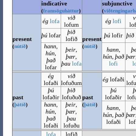
indicative
subjunctive
(
framsöguháttur
)
(
viðtengingarh
við
v
ég
lofa
ég
lofi
lofum
lo
þið
þú
lofar
þú
lofir
þið
present
lofið
present
hann
,
(
nútíð
)
(
nútíð
)
þeir
,
hann
,
þ
hún
,
þær
,
hún
,
það
þær
það
þau
lofa
lofi
l
lofar
ég
við
v
ég
lofaði
lofaði
lofuðum
lof
þú
þið
þú
þ
past
lofaðir
lofuðuð
past
lofaðir
lof
hann
,
þeir
,
(
þátíð
)
(
þátíð
)
hann
,
þ
hún
,
þær
,
hún
,
það
þær
það
þau
lofaði
lo
lofaði
lofuðu
lofa
lofið