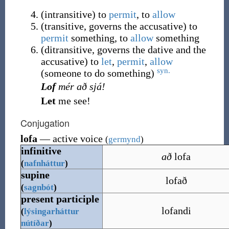
(
intransitive
)
to
permit
, to
allow
(
transitive
,
governs the accusative
)
to
permit
something, to
allow
something
(
ditransitive
,
governs the dative and the
accusative
)
to
let
,
permit
,
allow
syn.
(someone to do something)
Lof
mér að sjá!
Let
me see!
Conjugation
lofa
— active voice
(
germynd
)
infinitive
að
lofa
(
nafnháttur
)
supine
lofað
(
sagnbót
)
present participle
lofandi
(
lýsingarháttur
nútíðar
)