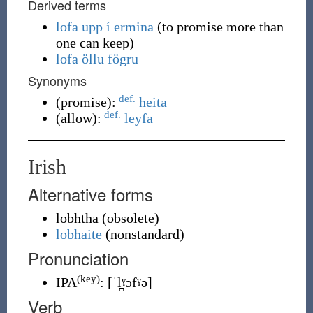
Derived terms
lofa upp í ermina
(to promise more than
one can keep)
lofa öllu fögru
Synonyms
def.
(
promise
)
:
heita
def.
(
allow
)
:
leyfa
Irish
Alternative forms
lobhtha
(
obsolete
)
lobhaite
(
nonstandard
)
Pronunciation
(key)
IPA
:
[ˈl̪ˠɔfˠə]
Verb