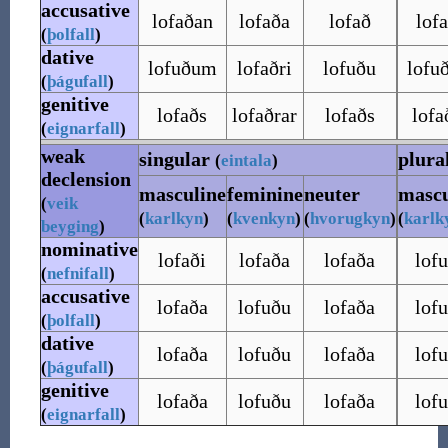
accusative
lofaðan
lofaða
lofað
lof
(
þolfall
)
dative
lofuðum
lofaðri
lofuðu
lofu
(
þágufall
)
genitive
lofaðs
lofaðrar
lofaðs
lofa
(
eignarfall
)
weak
singular
plura
(
eintala
)
declension
masculine
feminine
neuter
mascu
(
veik
(
karlkyn
)
(
kvenkyn
)
(
hvorugkyn
)
(
karlk
beyging
)
nominative
lofaði
lofaða
lofaða
lof
(
nefnifall
)
accusative
lofaða
lofuðu
lofaða
lof
(
þolfall
)
dative
lofaða
lofuðu
lofaða
lof
(
þágufall
)
genitive
lofaða
lofuðu
lofaða
lof
(
eignarfall
)