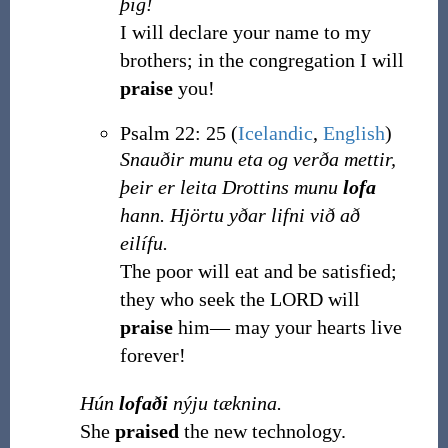
þig!
I will declare your name to my
brothers; in the congregation I will
praise
you!
Psalm 22: 25 (
Icelandic
,
English
)
Snauðir munu eta og verða mettir,
þeir er leita Drottins munu
lofa
hann. Hjörtu yðar lifni við að
eilífu.
The poor will eat and be satisfied;
they who seek the LORD will
praise
him— may your hearts live
forever!
Hún
lofaði
nýju tæknina.
She
praised
the new technology.