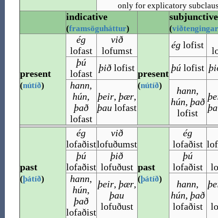
only for explicatory subclau
indicative
subjunctive
(
framsöguháttur
)
(
viðtenginga
ég
við
ég
lofist
lofast
lofumst
l
þú
þið
lofist
þú
lofist
þi
present
lofast
present
hann
,
(
nútíð
)
(
nútíð
)
hann
,
hún
,
þeir
,
þær
,
þe
hún
,
það
það
þau
lofast
þa
lofist
lofast
ég
við
ég
lofaðist
lofuðumst
lofaðist
lo
þú
þið
þú
past
lofaðist
lofuðust
past
lofaðist
l
hann
,
(
þátíð
)
(
þátíð
)
þeir
,
þær
,
hann
,
þe
hún
,
þau
hún
,
það
það
lofuðust
lofaðist
l
lofaðist