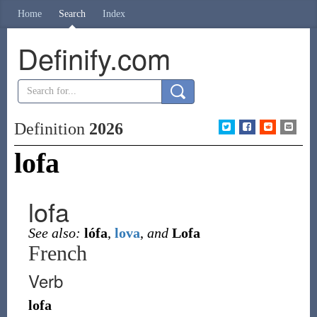
Home
Search
Index
Definify.com
Definition
2026
lofa
lofa
See also:
lófa
,
lova
,
and
Lofa
French
Verb
lofa