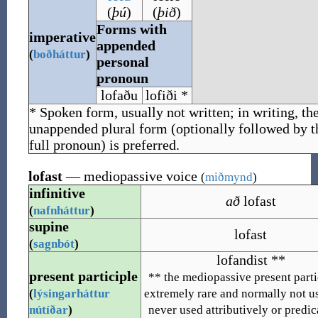
(
þú
)
(
þið
)
Forms with
imperative
appended
(
boðháttur
)
personal
pronoun
lofaðu
lofiði *
* Spoken form, usually not written; in writing, th
unappended plural form (optionally followed by t
full pronoun) is preferred.
lofast
— mediopassive voice
(
miðmynd
)
infinitive
að
lofast
(
nafnháttur
)
supine
lofast
(
sagnbót
)
lofandist **
present participle
** the mediopassive present parti
(
lýsingarháttur
extremely rare and normally not use
nútíðar
)
never used attributively or predic