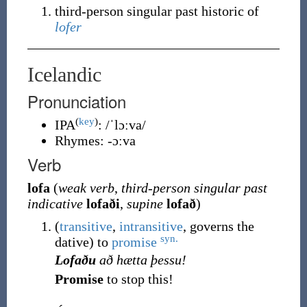
third-person singular past historic of
lofer
Icelandic
Pronunciation
(
key
)
IPA
:
/ˈlɔːva/
Rhymes:
-ɔːva
Verb
lofa
(
weak verb
,
third-person singular past
indicative
lofaði
,
supine
lofað
)
(
transitive
,
intransitive
,
governs the
syn.
dative
)
to
promise
Lofaðu
að hætta þessu!
Promise
to stop this!