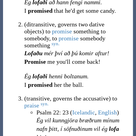
Ég
lofaði
að hann fengi nammi.
I
promised
that he'd get some candy.
(
ditransitive
,
governs two dative
objects
)
to
promise
something to
somebody, to
promise
somebody
syn.
something
Lofaðu
mér því að þú komir aftur!
Promise
me you'll come back!
Ég
lofaði
henni boltanum.
I
promised
her the ball.
(
transitive
,
governs the accusative
)
to
syn.
praise
Psalm 22: 23 (
Icelandic
,
English
)
Ég vil kunngjöra bræðrum mínum
nafn þitt, í söfnuðinum vil ég
lofa