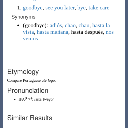
goodbye
,
see you later
,
bye
,
take care
Synonyms
(
goodbye
)
:
adiós
,
chao
,
chau
,
hasta la
vista
,
hasta mañana
,
hasta después
,
nos
vemos
Etymology
Compare
Portuguese
até logo
.
Pronunciation
(key)
IPA
:
/astaˈlweɣo/
Similar Results