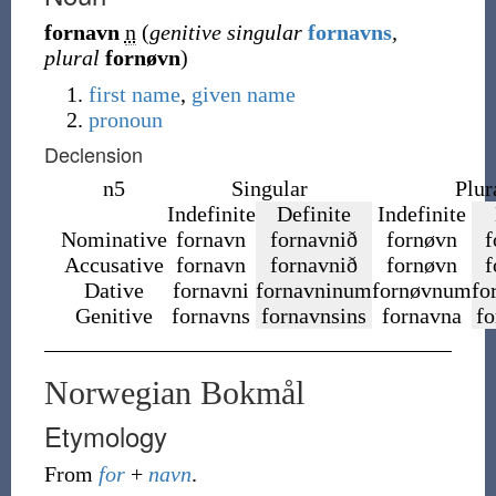
fornavn
n
(
genitive singular
fornavns
,
plural
fornøvn
)
first name
,
given name
pronoun
Declension
n5
Singular
Plur
Indefinite
Definite
Indefinite
Nominative
fornavn
fornavnið
fornøvn
f
Accusative
fornavn
fornavnið
fornøvn
f
Dative
fornavni
fornavninum
fornøvnum
fo
Genitive
fornavns
fornavnsins
fornavna
f
Norwegian Bokmål
Etymology
From
for
+
navn
.