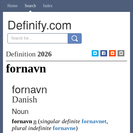
Home
Search
Index
Definify.com
Definition
2026
fornavn
fornavn
Danish
Noun
fornavn
n
(
singular definite
fornavnet
,
plural indefinite
fornavne
)