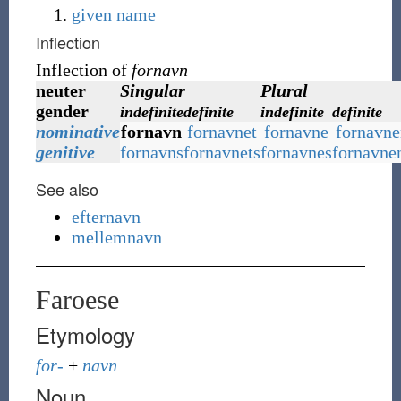
given name
Inflection
Inflection of
fornavn
neuter
Singular
Plural
gender
indefinite
definite
indefinite
definite
nominative
fornavn
fornavnet
fornavne
fornavne
genitive
fornavns
fornavnets
fornavnes
fornavne
See also
efternavn
mellemnavn
Faroese
Etymology
for-
+
navn
Noun