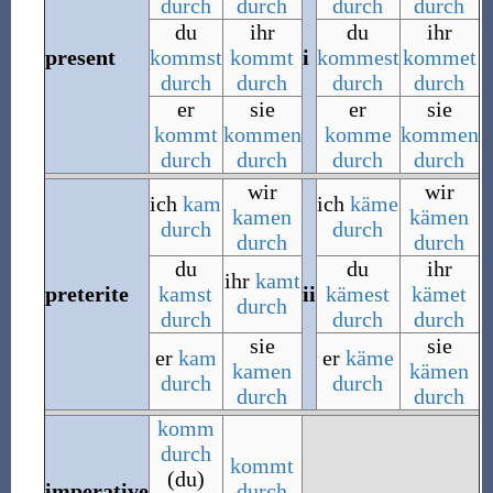
durch
durch
durch
durch
du
ihr
du
ihr
present
kommst
kommt
i
kommest
kommet
durch
durch
durch
durch
er
sie
er
sie
kommt
kommen
komme
kommen
durch
durch
durch
durch
wir
wir
ich
kam
ich
käme
kamen
kämen
durch
durch
durch
durch
du
du
ihr
ihr
kamt
preterite
kamst
ii
kämest
kämet
durch
durch
durch
durch
sie
sie
er
kam
er
käme
kamen
kämen
durch
durch
durch
durch
komm
durch
kommt
(du)
imperative
durch