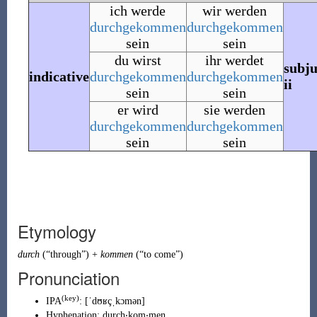
ich werde
wir werden
durchgekommen
durchgekommen
sein
sein
du wirst
ihr werdet
subju
indicative
durchgekommen
durchgekommen
ii
sein
sein
er wird
sie werden
durchgekommen
durchgekommen
sein
sein
Etymology
durch
(
“
through
”
)
+
kommen
(
“
to come
”
)
Pronunciation
(key)
IPA
:
[ˈdʊʁçˌkɔmən]
Hyphenation:
durch‧kom‧men