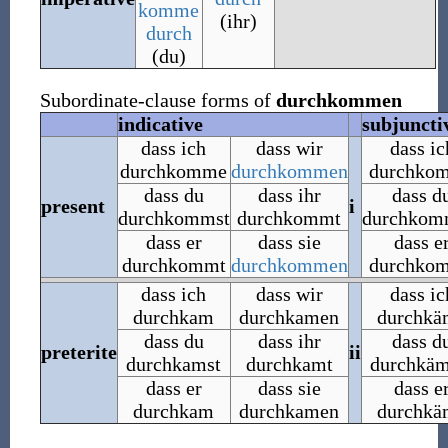
komme
(ihr)
durch
(du)
Subordinate-clause forms of
durchkommen
indicative
subjuncti
dass ich
dass wir
dass ic
durchkomme
durchkommen
durchko
dass du
dass ihr
dass d
present
i
durchkommst
durchkommt
durchkom
dass er
dass sie
dass e
durchkommt
durchkommen
durchko
dass ich
dass wir
dass ic
durchkam
durchkamen
durchkä
dass du
dass ihr
dass d
preterite
ii
durchkamst
durchkamt
durchkäm
dass er
dass sie
dass e
durchkam
durchkamen
durchkä