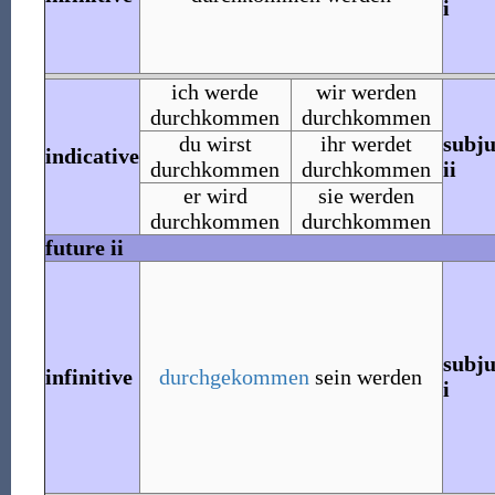
i
ich werde
wir werden
durchkommen
durchkommen
du wirst
ihr werdet
subju
indicative
durchkommen
durchkommen
ii
er wird
sie werden
durchkommen
durchkommen
future ii
subju
infinitive
durchgekommen
sein werden
i