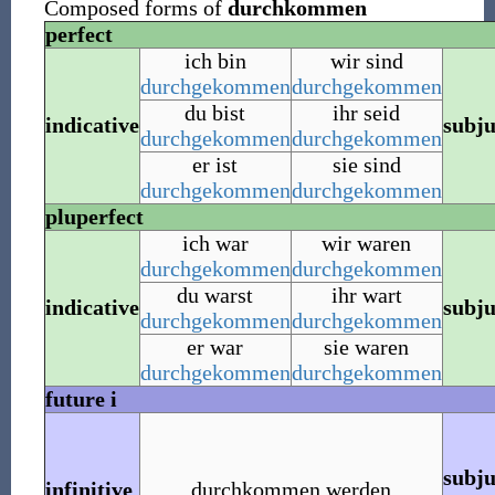
Composed forms of
durchkommen
perfect
ich bin
wir sind
durchgekommen
durchgekommen
du bist
ihr seid
indicative
subju
durchgekommen
durchgekommen
er ist
sie sind
durchgekommen
durchgekommen
pluperfect
ich war
wir waren
durchgekommen
durchgekommen
du warst
ihr wart
indicative
subju
durchgekommen
durchgekommen
er war
sie waren
durchgekommen
durchgekommen
future i
subju
infinitive
durchkommen werden