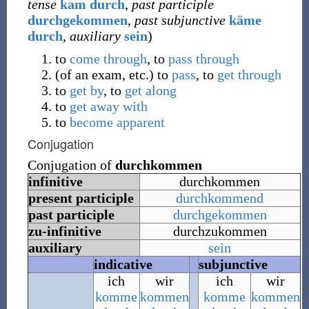
tense
kam durch
,
past participle
durchgekommen
,
past subjunctive
käme
durch
,
auxiliary
sein
)
to
come through
, to
pass through
(
of an exam, etc.
)
to
pass
, to
get through
to
get by
, to
get along
to
get away with
to
become
apparent
Conjugation
Conjugation of
durchkommen
infinitive
durchkommen
present participle
durchkommend
past participle
durchgekommen
zu-infinitive
durchzukommen
auxiliary
sein
indicative
subjunctive
ich
wir
ich
wir
komme
kommen
komme
kommen