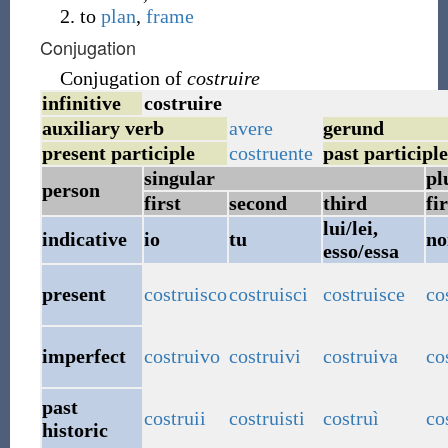
to
plan
,
frame
Conjugation
Conjugation of
costruire
infinitive
costruire
auxiliary verb
avere
gerund
present participle
costruente
past participle
singular
pl
person
first
second
third
fir
lui/lei,
indicative
io
tu
no
esso/essa
present
costruisco
costruisci
costruisce
co
imperfect
costruivo
costruivi
costruiva
co
past
costruii
costruisti
costruì
co
historic