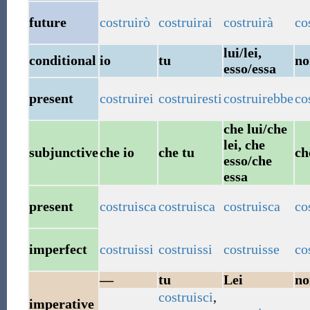
future
costruirò
costruirai
costruirà
co
lui/lei,
conditional
io
tu
no
esso/essa
present
costruirei
costruiresti
costruirebbe
co
che lui/che
lei, che
subjunctive
che io
che tu
ch
esso/che
essa
present
costruisca
costruisca
costruisca
co
imperfect
costruissi
costruissi
costruisse
co
—
tu
Lei
no
costruisci
,
imperative