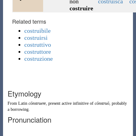
non
costruisca
co
costruire
Related terms
costruibile
costruirsi
costruttivo
costruttore
costruzione
Etymology
From
Latin
cōnstruere
, present active infinitive of
cōnstruō
, probably
a borrowing.
Pronunciation