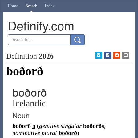
Home
Search
Index
Definify.com
Definition
2026
boðorð
boðorð
Icelandic
Noun
boðorð
n
(
genitive singular
boðorðs
,
nominative plural
boðorð
)