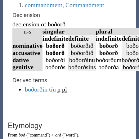
commandment
,
Commandment
Declension
declension of boðorð
n-s
singular
plural
indefinite
definite
indefinite
defini
nominative
boðorð
boðorðið
boðorð
boðo
accusative
boðorð
boðorðið
boðorð
boðo
dative
boðorði
boðorðinu
boðorðum
boðor
genitive
boðorðs
boðorðsins
boðorða
boðor
Derived terms
boðorðin tíu
n
pl
Etymology
From
boð
(
“
command
”
)
+
orð
(
“
word
”
)
.