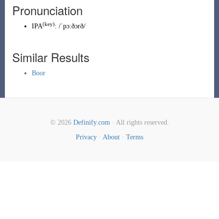
Pronunciation
(
key
)
IPA
:
/ˈpɔːðɔrð/
Similar Results
Boor
© 2026
Definify.com
· All rights reserved.
Privacy
·
About
·
Terms