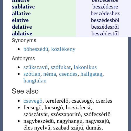
sublative
beszédesre
allative
beszédeshez
elative
beszédesből
delative
beszédesről
ablative
beszédestől
Synonyms
bőbeszédű
,
közlékeny
Antonyms
szűkszavú
,
szófukar
,
lakonikus
szótlan
,
néma
,
csendes
,
hallgatag
,
hangtalan
See also
csevegő
, tereferélő, csacsogó, cserfes
fecsegő, locsogó, locsi-fecsi,
szószátyár, szószaporító, szófecsérlő
nagybeszédű, nagyhangú, nagyszájú,
éles nyelvű, szabad szájú, dumás,