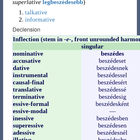
superlative
legbeszédesebb
)
talkative
informative
Declension
Inflection (stem in
-e-
, front unrounded harmo
singular
nominative
beszédes
accusative
beszédeset
dative
beszédesnek
instrumental
beszédessel
causal-final
beszédesért
translative
beszédessé
terminative
beszédesig
essive-formal
beszédesként
essive-modal
—
inessive
beszédesben
superessive
beszédesen
adessive
beszédesnél
illative
beszédesbe