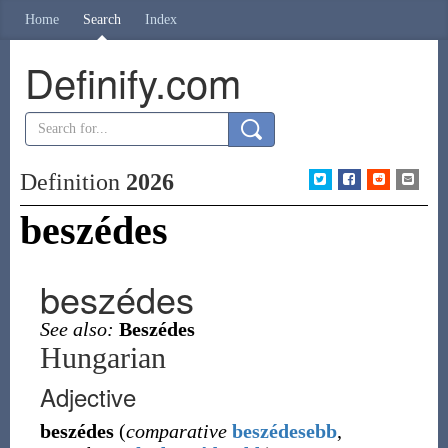
Home
Search
Index
Definify.com
Definition
2026
beszédes
beszédes
See also:
Beszédes
Hungarian
Adjective
beszédes
(
comparative
beszédesebb
,