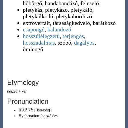
hőbörgő, handabandázó, feleselő
pletykás, pletykázó, pletykáló,
pletykálkodó, pletykahordozó
extrovertált, társaságkedvelő, barátkozó
csapongó
,
kalandozó
hosszúlélegzetű
,
terjengős
,
hosszadalmas
, szóbő,
dagályos
,
ömlengő
Etymology
beszéd
+
-es
Pronunciation
(key)
IPA
:
[ˈbɛseːdɛʃ]
Hyphenation:
be‧szé‧des