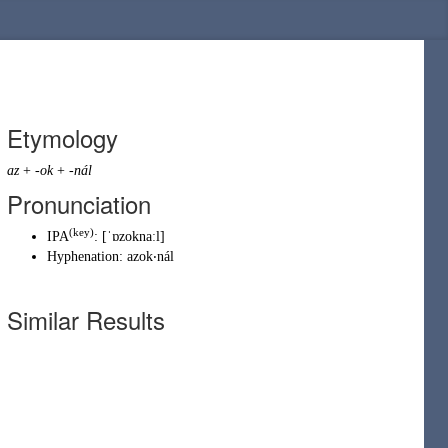
Etymology
az
+
-ok
+
-nál
Pronunciation
(key)
IPA
:
[ˈɒzoknaːl]
Hyphenation:
azok‧nál
Similar Results