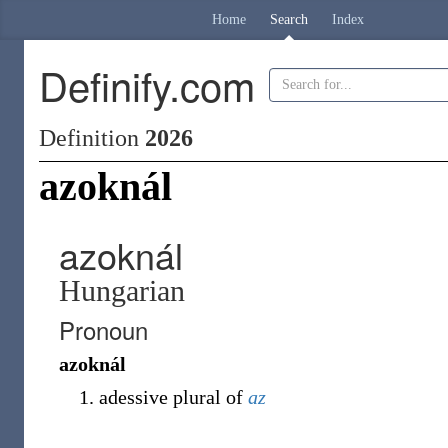
Home
Search
Index
Definify.com
Definition
2026
azoknál
azoknál
Hungarian
Pronoun
azoknál
adessive plural of
az