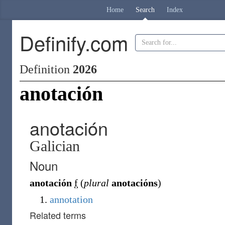
Home
Search
Index
Definify.com
Definition
2026
anotación
anotación
Galician
Noun
anotación
f
(
plural
anotacións
)
annotation
Related terms