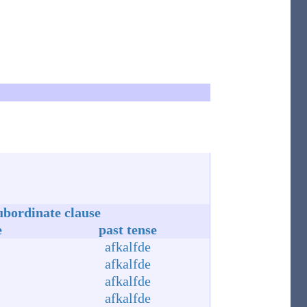
ubordinate clause
e
past tense
afkalfde
afkalfde
afkalfde
afkalfde