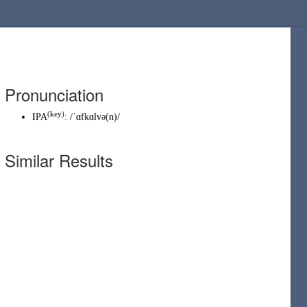
Pronunciation
(key)
IPA
:
/ˈɑfkɑlvə(n)/
Similar Results