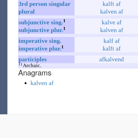
3rd
person
singular
kalft af
plural
kalven af
1
subjunctive
sing.
kalve af
1
subjunctive
plur.
kalven af
imperative
sing.
kalf af
1
imperative
plur.
kalft af
participles
afkalvend
1)
Archaic.
Anagrams
kalven af