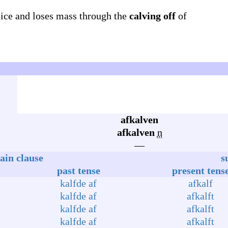
r ice and loses mass through the
calving off
of
afkalven
afkalven
n
—
ain clause
s
past tense
present tens
kalfde af
afkalf
kalfde af
afkalft
kalfde af
afkalft
kalfde af
afkalft