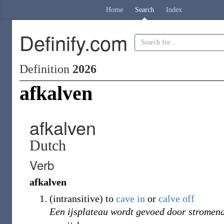
Home
Search
Index
Definify.com
Definition
2026
afkalven
afkalven
Dutch
Verb
afkalven
(
intransitive
)
to
cave in
or
calve
off
Een ijsplateau wordt gevoed door stromend 