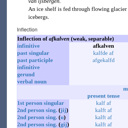
van ijsbergen.
An ice shelf is fed through flowing glacie
icebergs.
Inflection
Inflection of
afkalven
(weak, separable)
infinitive
afkalven
past
singular
kalfde af
past
participle
afgekalfd
infinitive
gerund
verbal noun
m
present tense
1st
person
singular
kalf af
2nd
person
sing.
(
jij
)
kalft af
2nd
person
sing.
(
u
)
kalft af
2nd
person
sing.
(
gij
)
kalft af