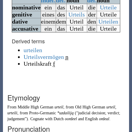
indef.
def.
noun
def.
noun
nominative
ein
das
Urteil
die
Urteile
genitive
eines
des
Urteils
der
Urteile
dative
einem
dem
Urteil
den
Urteilen
accusative
ein
das
Urteil
die
Urteile
Derived terms
urteilen
Urteilsvermögen
n
Urteilskraft
f
Etymology
From
Middle High German
urteil
, from
Old High German
urteil,
urteili
, from
Proto-Germanic
*uzdailiją
(
“
judicial decision; verdict;
judgement
”
)
. Cognate with Dutch
oordeel
and English
ordeal
.
Pronunciation