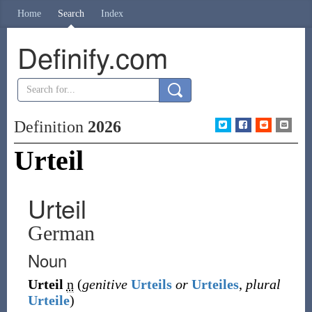
Home
Search
Index
Definify.com
Definition
2026
Urteil
Urteil
German
Noun
Urteil
n
(
genitive
Urteils
or
Urteiles
,
plural
Urteile
)