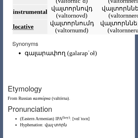
(
valtornicʿd
)
(
valtornner
վալտորնովդ
վալտորնն
instrumental
(
valtornovd
)
(
valtornner
վալտորնումդ
վալտորննե
locative
(
valtornumd
)
(
valtornne
Synonyms
գալարափող
(
galarapʿoł
)
Etymology
From
Russian
валто́рна
(
valtórna
)
.
Pronunciation
(
key
)
(
Eastern Armenian
)
IPA
:
[vɑlˈtoɾn]
Hyphenation:
վալ‧տորն