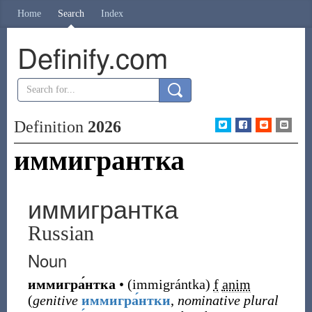
Home
Search
Index
Definify.com
Definition
2026
иммигрантка
иммигрантка
Russian
Noun
иммигра́нтка
•
(
immigrántka
)
f
anim
(
genitive
иммигра́нтки
,
nominative plural