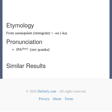
Etymology
From
иммигра́нт
(
immigránt
)
+
-ка
(
-ka
)
.
Pronunciation
(
key
)
IPA
:
[ɪmʲɪˈɡrantkə]
Similar Results
© 2026
Definify.com
· All rights reserved.
Privacy
·
About
·
Terms