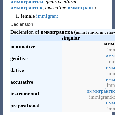
иммигра́нтки
,
genitive plural
иммигра́нток
,
masculine
иммигра́нт
)
female
immigrant
Declension
Declension of
иммигра́нтка
(
anim fem-form velar-
singular
имм
nominative
imm
имм
genitive
imm
имм
dative
imm
имм
accusative
imm
иммигра́нтк
instrumental
immigrántk
имм
prepositional
imm