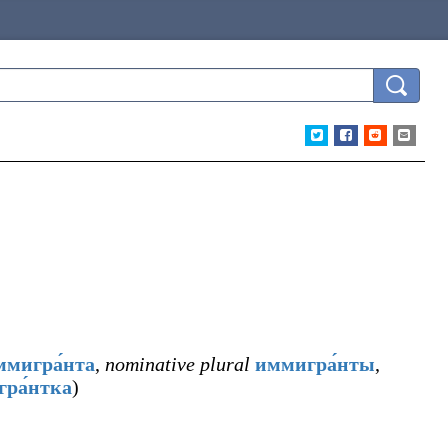
ммигра́нта
,
nominative plural
иммигра́нты
,
ра́нтка
)