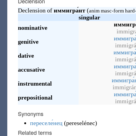
Declension
Declension of
иммигра́нт
(
anim masc-form hard-
singular
иммигра
nominative
immigr
иммигра
genitive
immigrá
иммигра
dative
immigrá
иммигра
accusative
immigrá
иммигра́
instrumental
immigrá
иммигра
prepositional
immigrá
Synonyms
переселе́нец
(
pereselénec
)
Related terms