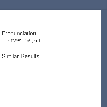
Pronunciation
(
key
)
IPA
:
[ɪmʲɪˈɡrant]
Similar Results