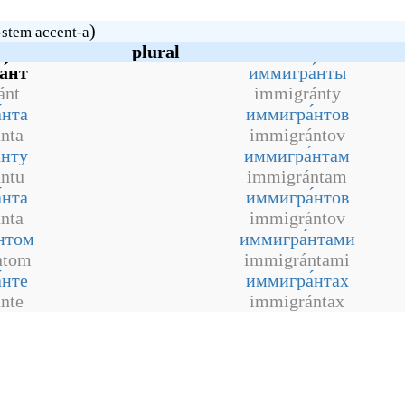
)
stem accent-a
plural
́нт
иммигра́нты
ánt
immigránty
́нта
иммигра́нтов
nta
immigrántov
́нту
иммигра́нтам
ntu
immigrántam
́нта
иммигра́нтов
nta
immigrántov
нтом
иммигра́нтами
ntom
immigrántami
́нте
иммигра́нтах
nte
immigrántax