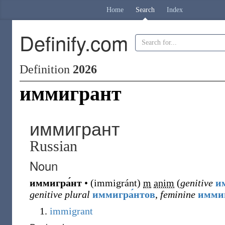
Home
Search
Index
Definify.com
Definition
2026
иммигрант
иммигрант
Russian
Noun
иммигра́нт
•
(
immigránt
)
m
anim
(
genitive
и
genitive plural
иммигра́нтов
,
feminine
иммиг
immigrant