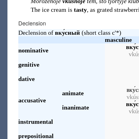
Moróženoje
vkúsnoje
tem, što tjórtyje klu
The ice cream is
tasty
, as grated strawberri
Declension
Declension of
вку́сный
(short class c'*)
masculine
вку́
nominative
vkú
genitive
dative
вку́
animate
vkús
accusative
вку́
inanimate
vkú
instrumental
prepositional