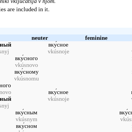
bníki vključátsja v njóm.
es are included in it.
neuter
feminine
сный
вку́сное
snyj
vkúsnoje
вку́сного
vkúsnovo
вку́сному
vkúsnomu
сного
novo
вку́сное
сный
vkúsnoje
snyj
вку́сным
вку́
vkúsnym
vkús
вку́сном