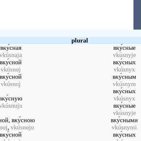
plural
вку́сная
вку́сные
vkúsnaja
vkúsnyje
вку́сной
вку́сных
vkúsnoj
vkúsnyx
вку́сной
вку́сным
vkúsnoj
vkúsnym
вку́сных
вку́сную
vkúsnyx
vkúsnuju
вку́сные
vkúsnyje
сной
,
вку́сною
вку́сными
noj
,
vkúsnoju
vkúsnymi
вку́сной
вку́сных