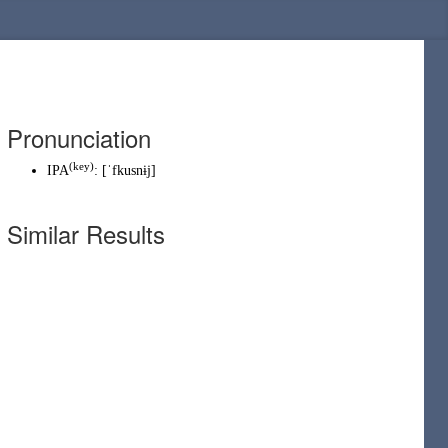
Pronunciation
(
key
)
IPA
:
[ˈfkusnɨj]
Similar Results