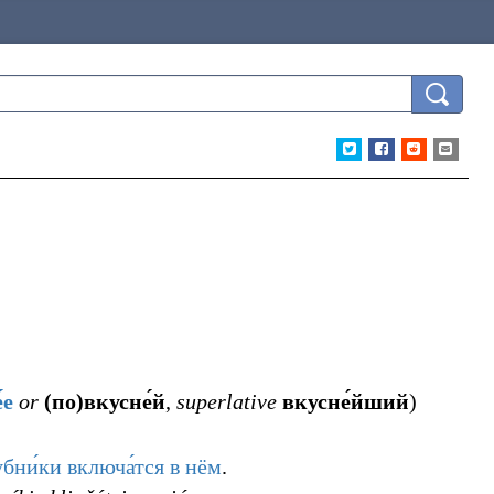
́е
or
(по)вкусне́й
,
superlative
вкусне́йший
)
убни́ки
включа́тся
в
нём
.