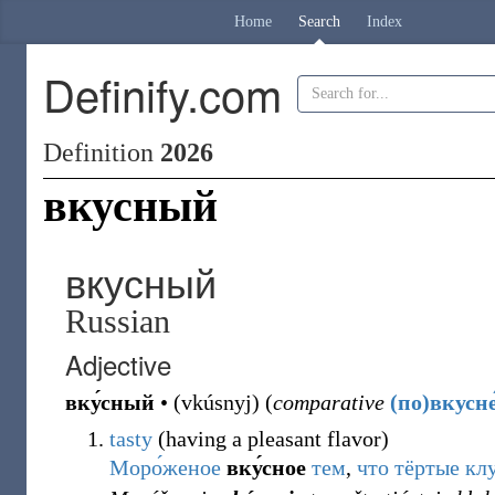
Home
Search
Index
Definify.com
Definition
2026
вкусный
вкусный
Russian
Adjective
вку́сный
•
(
vkúsnyj
)
(
comparative
(по)вкусне
tasty
(
having a pleasant flavor
)
Моро́женое
вку́сное
тем
,
что
тёртые
кл