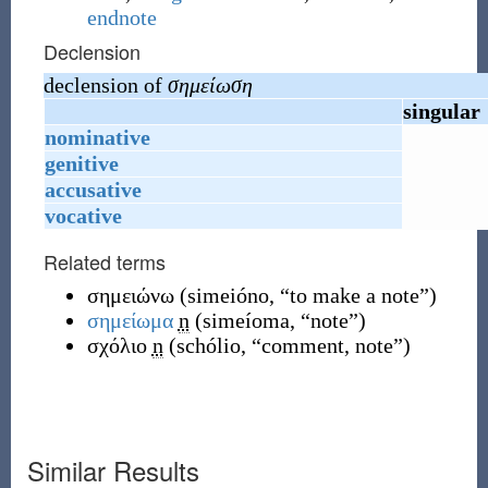
endnote
Declension
declension of
σημείωση
singular
nominative
genitive
accusative
vocative
Related terms
σημειώνω
(
simeióno
,
“
to make a note
”
)
σημείωμα
n
(
simeíoma
,
“
note
”
)
σχόλιο
n
(
schólio
,
“
comment, note
”
)
Similar Results