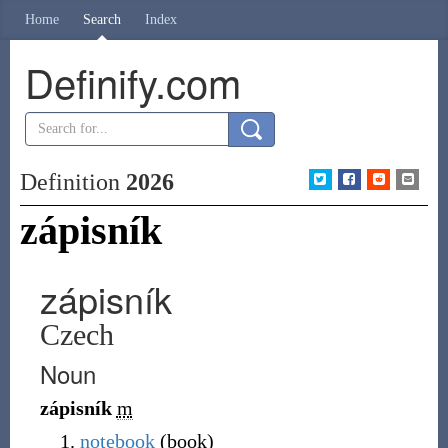
Home
Search
Index
Definify.com
Definition
2026
zápisník
zápisník
Czech
Noun
zápisník
m
notebook
(
book
)