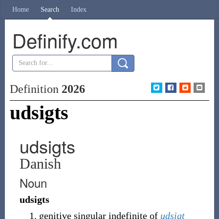
Home
Search
Index
Definify.com
Definition
2026
udsigts
udsigts
Danish
Noun
udsigts
genitive singular indefinite of
udsigt