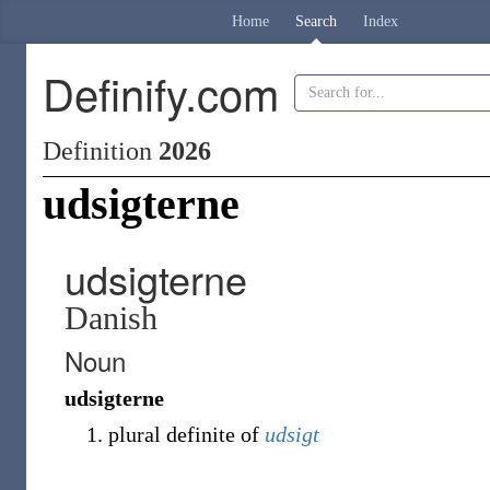
Home
Search
Index
Definify.com
Definition
2026
udsigterne
udsigterne
Danish
Noun
udsigterne
plural definite of
udsigt